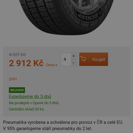
4 327 Kč
+
Koupit
2 912 Kč
–
Cena s
DPH
SKLADEM
Expedujeme do 5 dnů
Na prodejně v Opavě do 5 dnů.
Centrální sklad 20 ks.
Pneumatika vyrobena a schválena pro provoz v ČR a celé EU.
V 95% garantujeme stáří pneumatiky do 2 let.