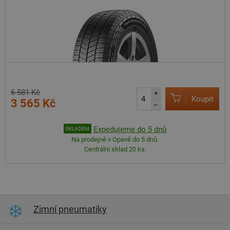
6 581 Kč
+
Koupit
3 565 Kč
–
Expedujeme do 5 dnů
SKLADEM
Na prodejně v Opavě do 5 dnů.
Centrální sklad 20 ks.
Zimní pneumatiky