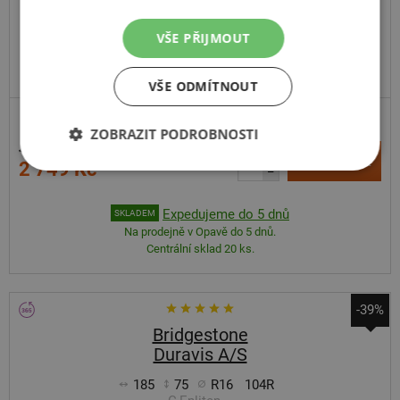
VŠE PŘIJMOUT
VŠE ODMÍTNOUT
ZOBRAZIT PODROBNOSTI
4 121 Kč
+
Koupit
2 749 Kč
–
Expedujeme do 5 dnů
SKLADEM
Na prodejně v Opavě do 5 dnů.
Centrální sklad 20 ks.
-39%
Bridgestone
Duravis A/S
185
75
R16
104R