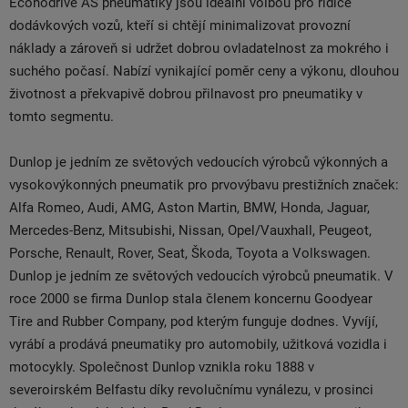
Econodrive AS pneumatiky jsou ideální volbou pro řidiče
dodávkových vozů, kteří si chtějí minimalizovat provozní
náklady a zároveň si udržet dobrou ovladatelnost za mokrého i
suchého počasí. Nabízí vynikající poměr ceny a výkonu, dlouhou
životnost a překvapivě dobrou přilnavost pro pneumatiky v
tomto segmentu.
Dunlop je jedním ze světových vedoucích výrobců výkonných a
vysokovýkonných pneumatik pro prvovýbavu prestižních značek:
Alfa Romeo, Audi, AMG, Aston Martin, BMW, Honda, Jaguar,
Mercedes-Benz, Mitsubishi, Nissan, Opel/Vauxhall, Peugeot,
Porsche, Renault, Rover, Seat, Škoda, Toyota a Volkswagen.
Dunlop je jedním ze světových vedoucích výrobců pneumatik. V
roce 2000 se firma Dunlop stala členem koncernu Goodyear
Tire and Rubber Company, pod kterým funguje dodnes. Vyvíjí,
vyrábí a prodává pneumatiky pro automobily, užitková vozidla i
motocykly. Společnost Dunlop vznikla roku 1888 v
severoirském Belfastu díky revolučnímu vynálezu, v prosinci