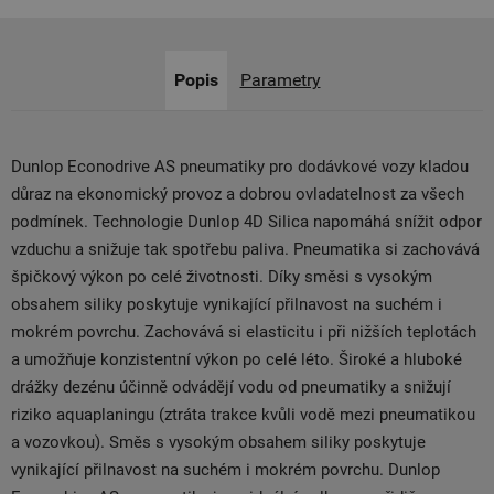
Popis
Parametry
Dunlop Econodrive AS pneumatiky pro dodávkové vozy kladou
důraz na ekonomický provoz a dobrou ovladatelnost za všech
podmínek. Technologie Dunlop 4D Silica napomáhá snížit odpor
vzduchu a snižuje tak spotřebu paliva. Pneumatika si zachovává
špičkový výkon po celé životnosti. Díky směsi s vysokým
obsahem siliky poskytuje vynikající přilnavost na suchém i
mokrém povrchu. Zachovává si elasticitu i při nižších teplotách
a umožňuje konzistentní výkon po celé léto. Široké a hluboké
drážky dezénu účinně odvádějí vodu od pneumatiky a snižují
riziko aquaplaningu (ztráta trakce kvůli vodě mezi pneumatikou
a vozovkou). Směs s vysokým obsahem siliky poskytuje
vynikající přilnavost na suchém i mokrém povrchu. Dunlop