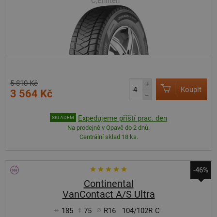
C,Enliten
5 810 Kč
+
Koupit
3 564 Kč
–
Expedujeme příští prac. den
SKLADEM
Na prodejně v Opavě do 2 dnů.
Centrální sklad 18 ks.
-46%
Continental
VanContact A/S Ultra
185
75
R16
104/102R
C