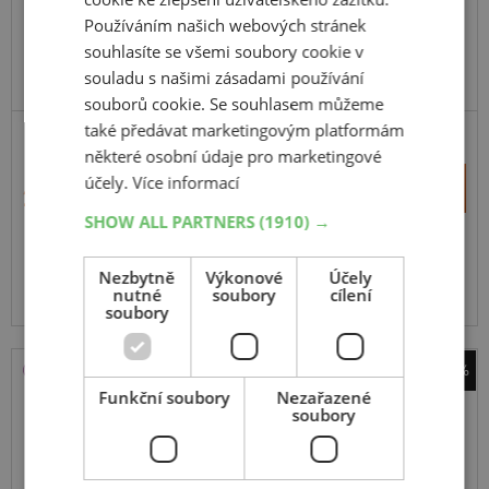
Používáním našich webových stránek
souhlasíte se všemi soubory cookie v
souladu s našimi zásadami používání
souborů cookie. Se souhlasem můžeme
také předávat marketingovým platformám
některé osobní údaje pro marketingové
+
účely.
Více informací
Koupit
2 806 Kč
–
SHOW ALL PARTNERS
(1910) →
Expedujeme do 5 dnů
SKLADEM
Nezbytně
Na prodejně v Opavě do 5 dnů.
Výkonové
Účely
nutné
soubory
cílení
Centrální sklad 20 ks.
soubory
-33%
Funkční soubory
Nezařazené
Firestone
soubory
Van Multi Season
185
75
R16
104R
C