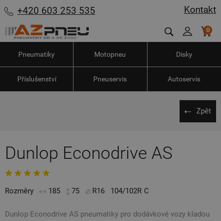
Kontakt
+420 603 253 535
0
Pneumatiky
Motopneu
Disky
Příslušenství
Pneuservis
Autoservis
Zpět
Dunlop Econodrive AS
Rozměry
185
75
R16
104/102R
C
Dunlop Econodrive AS pneumatiky pro dodávkové vozy kladou