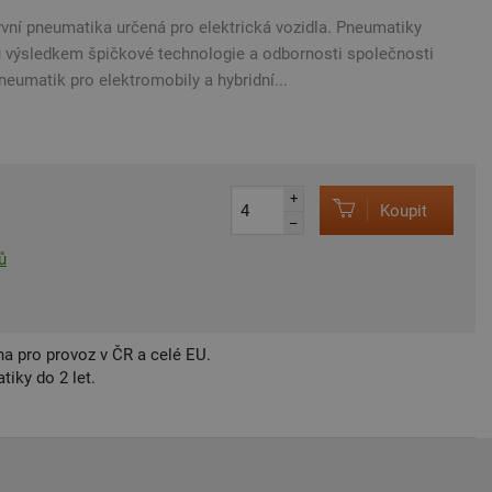
rvní pneumatika určená pro elektrická vozidla. Pneumatiky
u výsledkem špičkové technologie a odbornosti společnosti
pneumatik pro elektromobily a hybridní...
+
Koupit
–
ů
a pro provoz v ČR a celé EU.
iky do 2 let.