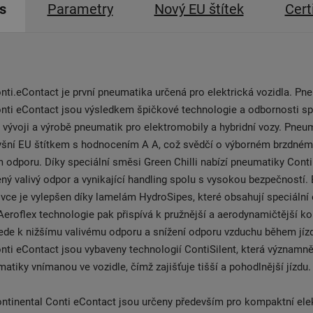
s
Parametry
Nový EU štítek
Cert
nti.eContact je první pneumatika určená pro elektrická vozidla. Pn
onti eContact jsou výsledkem špičkové technologie a odbornosti s
i vývoji a výrobě pneumatik pro elektromobily a hybridní vozy. Pneu
yšní EU štítkem s hodnocením A A, což svědčí o výborném brzdném
 odporu. Díky speciální směsi Green Chilli nabízí pneumatiky Conti
ný valivý odpor a vynikající handling spolu s vysokou bezpečností.
ce je vylepšen díky lamelám HydroSipes, které obsahují speciální
Aeroflex technologie pak přispívá k pružnější a aerodynamičtější ko
ede k nižšímu valivému odporu a snížení odporu vzduchu během jíz
nti eContact jsou vybaveny technologií ContiSilent, která významně
atiky vnímanou ve vozidle, čímž zajišťuje tišší a pohodlnější jízdu.
ntinental Conti eContact jsou určeny především pro kompaktní ele