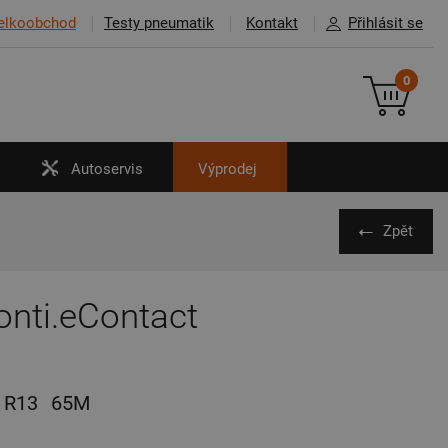
elkoobchod
Testy pneumatik
Kontakt
Přihlásit se
0
Autoservis
Výprodej
Zpět
onti.eContact
R13
65M