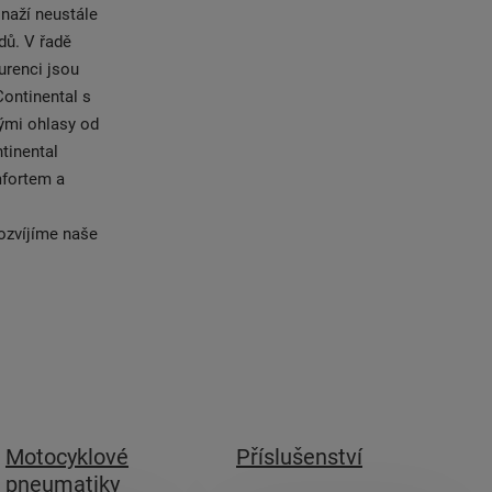
naží neustále
dů. V řadě
urenci jsou
Continental s
ými ohlasy od
tinental
mfortem a
rozvíjíme naše
Motocyklové
Příslušenství
pneumatiky