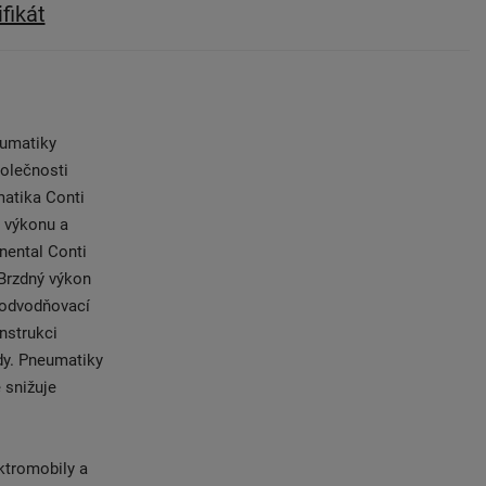
ifikát
eumatiky
polečnosti
matika Conti
 výkonu a
nental Conti
 Brzdný výkon
 odvodňovací
nstrukci
dy. Pneumatiky
 snižuje
ktromobily a