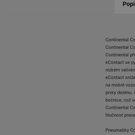
Popi
Continental Co
Continental C
Continental př
eContact se p
nízkém valivém
eContact sníže
na mokré vozov
prvky dezénu. 
bočnice, což v
Continental Co
hlučnost pneum
Pneumatiky Co