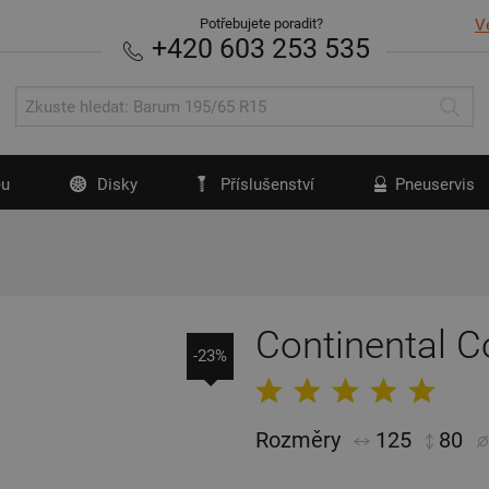
Potřebujete poradit?
V
+420 603 253 535
u
Disky
Příslušenství
Pneuservis
Continental C
-23%
Rozměry
125
80