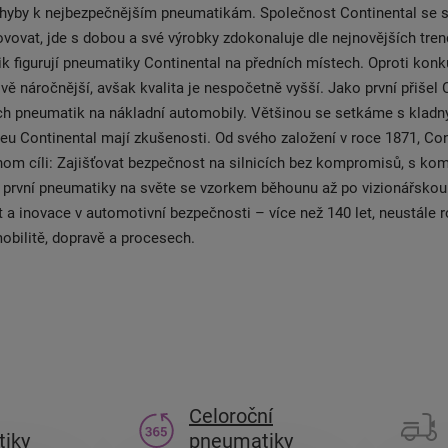
chyby k nejbezpečnějším pneumatikám. Společnost Continental se s
vovat, jde s dobou a své výrobky zdokonaluje dle nejnovějších tren
k figurují pneumatiky Continental na předních místech. Oproti konk
vě náročnější, avšak kvalita je nespočetně vyšší. Jako první přišel 
ch pneumatik na nákladní automobily. Většinou se setkáme s kladn
pneu Continental mají zkušenosti. Od svého založení v roce 1871, Con
nom cíli: Zajišťovat bezpečnost na silnicích bez kompromisů, s ko
 první pneumatiky na světe se vzorkem běhounu až po vizionářskou
 a inovace v automotivní bezpečnosti – více než 140 let, neustále 
obilitě, dopravě a procesech.
Celoroční
iky
pneumatiky