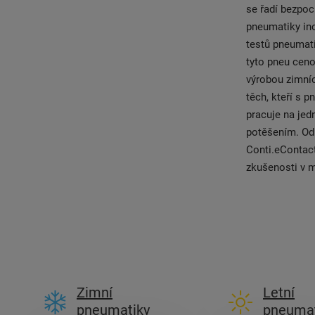
se řadí bezpo
pneumatiky ino
testů pneumati
tyto pneu ceno
výrobou zimní
těch, kteří s 
pracuje na jed
potěšením. Od
Conti.eContact
zkušenosti v m
Zimní
Letní
pneumatiky
pneumat