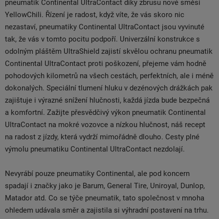
pneumatik Continental UltraContact díky zbrusu nové směsi
YellowChili. Řízení je radost, když víte, že vás skoro nic
nezastaví, pneumatiky Continental UltraContact jsou vyvinuté
tak, že vás v tomto pocitu podpoří. Univerzální konstrukce s
odolným pláštěm UltraShield zajistí skvělou ochranu pneumatik
Continental UltraContact proti poškození, přejeme vám hodně
pohodových kilometrů na všech cestách, perfektních, ale i méně
dokonalých. Speciální tlumení hluku v dezénových drážkách pak
zajištuje i výrazné snížení hlučnosti, každá jízda bude bezpečná
a komfortní. Zažijte přesvědčivý výkon pneumatik Continental
UltraContact na mokré vozovce a nízkou hlučnost, náš recept
na radost z jízdy, která vydrží mimořádně dlouho. Cesty plné
výmolu pneumatiku Continental UltraContact nezdolají.
Nevyrábí pouze pneumatiky Continental, ale pod koncern
spadají i značky jako je Barum, General Tire, Uniroyal, Dunlop,
Matador atd. Co se týče pneumatik, tato společnost v mnoha
ohledem udávala směr a zajistila si výhradní postavení na trhu.