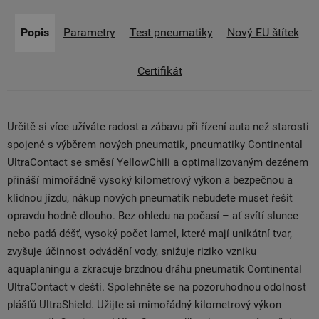
Popis
Parametry
Test pneumatiky
Nový EU štítek
Certifikát
Určitě si více užíváte radost a zábavu při řízení auta než starosti
spojené s výběrem nových pneumatik, pneumatiky Continental
UltraContact se směsí YellowChili a optimalizovaným dezénem
přináší mimořádně vysoký kilometrový výkon a bezpečnou a
klidnou jízdu, nákup nových pneumatik nebudete muset řešit
opravdu hodně dlouho. Bez ohledu na počasí – ať svítí slunce
nebo padá déšť, vysoký počet lamel, které mají unikátní tvar,
zvyšuje účinnost odvádění vody, snižuje riziko vzniku
aquaplaningu a zkracuje brzdnou dráhu pneumatik Continental
UltraContact v dešti. Spolehněte se na pozoruhodnou odolnost
plášťů UltraShield. Užijte si mimořádný kilometrový výkon