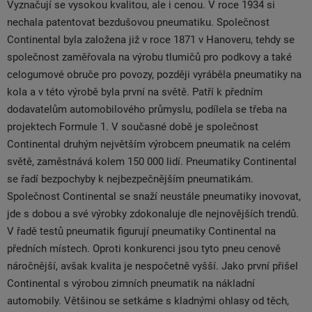
Vyznačují se vysokou kvalitou, ale i cenou. V roce 1934 si
nechala patentovat bezdušovou pneumatiku. Společnost
Continental byla založena již v roce 1871 v Hanoveru, tehdy se
společnost zaměřovala na výrobu tlumičů pro podkovy a také
celogumové obruče pro povozy, později vyráběla pneumatiky na
kola a v této výrobě byla první na světě. Patří k předním
dodavatelům automobilového průmyslu, podílela se třeba na
projektech Formule 1. V současné době je společnost
Continental druhým největším výrobcem pneumatik na celém
světě, zaměstnává kolem 150 000 lidí. Pneumatiky Continental
se řadí bezpochyby k nejbezpečnějším pneumatikám.
Společnost Continental se snaží neustále pneumatiky inovovat,
jde s dobou a své výrobky zdokonaluje dle nejnovějších trendů.
V řadě testů pneumatik figurují pneumatiky Continental na
předních místech. Oproti konkurenci jsou tyto pneu cenově
náročnější, avšak kvalita je nespočetně vyšší. Jako první přišel
Continental s výrobou zimních pneumatik na nákladní
automobily. Většinou se setkáme s kladnými ohlasy od těch,