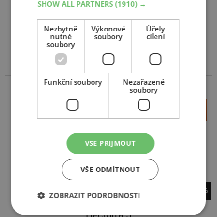
SHOW ALL PARTNERS
(1910) →
175
65
R14
82T
Nezbytně
Výkonové
Účely
nutné
soubory
cílení
soubory
DOPORUČUJEME
Funkční soubory
Nezařazené
soubory
1 942 Kč
+
Koupit
1 255 Kč
–
Expedujeme příští prac. den
SKLADEM
VŠE PŘIJMOUT
Na prodejně v Opavě 4 ks.
Centrální sklad 20 ks.
VŠE ODMÍTNOUT
-37%
ZOBRAZIT PODROBNOSTI
Matador
Hectorra 5