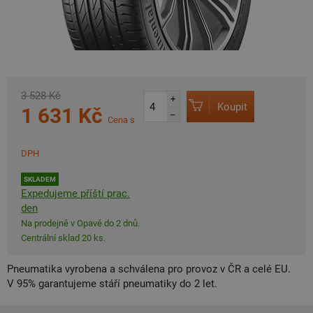
3 528 Kč
+
Koupit
1 631 Kč
–
Cena s
DPH
SKLADEM
Expedujeme příští prac.
den
Na prodejně v Opavě do 2 dnů.
Centrální sklad 20 ks.
Pneumatika vyrobena a schválena pro provoz v ČR a celé EU.
V 95% garantujeme stáří pneumatiky do 2 let.