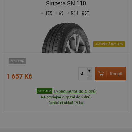
Sincera SN 110
175
65
R14
86T
JAPONSKÁ KVALITA
ZESÍLENÁ
+
Koupit
1 657 Kč
–
Expedujeme do 5 dnů
SKLADEM
Na prodejně v Opavě do 5 dnů.
Centrální sklad 19 ks.