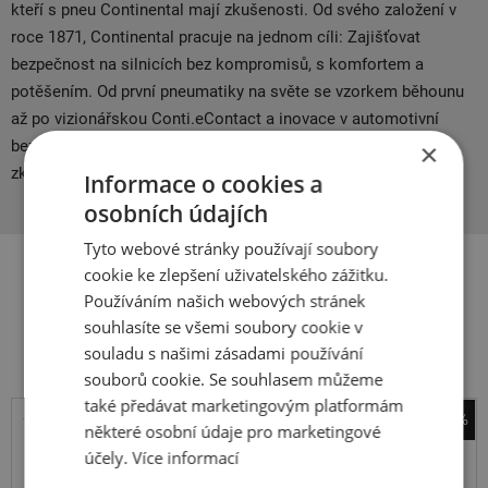
kteří s pneu Continental mají zkušenosti. Od svého založení v
roce 1871, Continental pracuje na jednom cíli: Zajišťovat
bezpečnost na silnicích bez kompromisů, s komfortem a
potěšením. Od první pneumatiky na světe se vzorkem běhounu
až po vizionářskou Conti.eContact a inovace v automotivní
bezpečnosti – více než 140 let, neustále rozvíjíme naše
×
zkušenosti v mobilitě, dopravě a procesech.
Informace o cookies a
osobních údajích
Tyto webové stránky používají soubory
cookie ke zlepšení uživatelského zážitku.
Používáním našich webových stránek
Související produkty
souhlasíte se všemi soubory cookie v
souladu s našimi zásadami používání
souborů cookie. Se souhlasem můžeme
také předávat marketingovým platformám
-35%
některé osobní údaje pro marketingové
Barum
účely.
Více informací
Bravuris 6