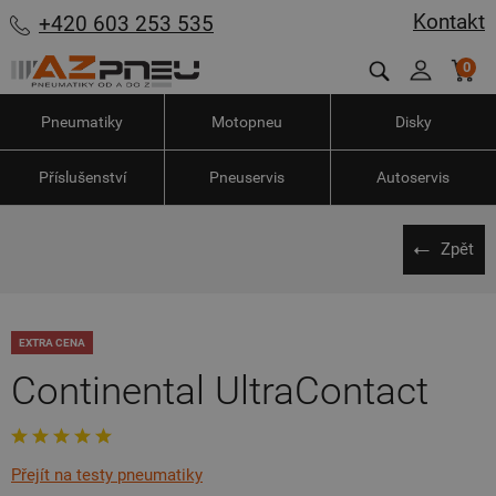
Kontakt
+420 603 253 535
0
Pneumatiky
Motopneu
Disky
Příslušenství
Pneuservis
Autoservis
Zpět
EXTRA CENA
Continental UltraContact
Přejít na testy pneumatiky