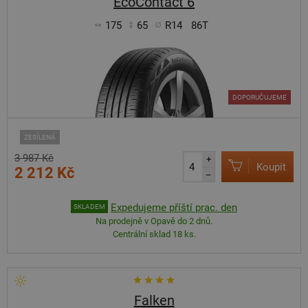
EcoContact 6
175
65
R14
86T
DOPORUČUJEME
ZESÍLENÁ
3 987 Kč
+
Koupit
2 212 Kč
–
Expedujeme příští prac. den
SKLADEM
Na prodejně v Opavě do 2 dnů.
Centrální sklad 18 ks.
Falken