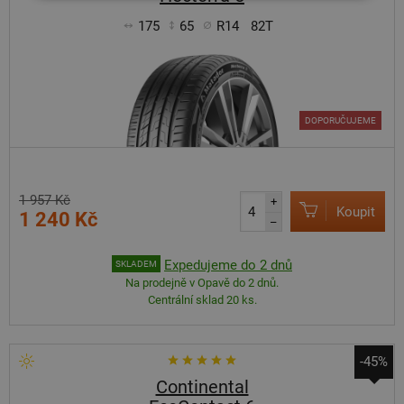
175
65
R14
82T
DOPORUČUJEME
1 957 Kč
+
Koupit
1 240 Kč
–
Expedujeme do 2 dnů
SKLADEM
Na prodejně v Opavě do 2 dnů.
Centrální sklad 20 ks.
-45%
Continental