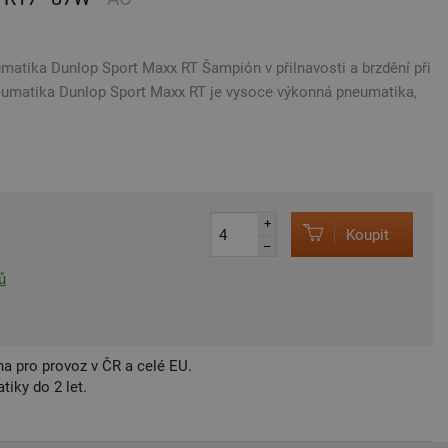
matika Dunlop Sport Maxx RT Šampión v přilnavosti a brzdění při
eumatika Dunlop Sport Maxx RT je vysoce výkonná pneumatika,
+
Koupit
–
ů
a pro provoz v ČR a celé EU.
iky do 2 let.