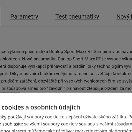
Parametry
Test pneumatiky
Nový 
soce výkonná pneumatika Dunlop Sport Maxx RT Šampión v přilnavos
rychlostech. Nová pneumatika Dunlop Sport Maxx RT je vysoce výko
erá disponuje vynikající přilnavostí a brzdění díky technologiím vyv
port. Díky masivním blokům vnějšího ramene se zvětšuje kontaktní
 prudkém zatáčení, obzvláště při vysokých rychlostech čím se zvyšuj
 přizpůsobivá směs pro "závodní" přilnavost zlepšuje brzdění za mo
strukcí se znižuje i valivý odpor, což přispíva k nižší spotřebě pali
 cookies a osobních údajích
ky používají soubory cookie ke zlepšení uživatelského zážitku. 
 souhlasíte se všemi soubory cookie v souladu s našimi zásadam
 Se souhlasem můžeme také předávat marketingovým platformám