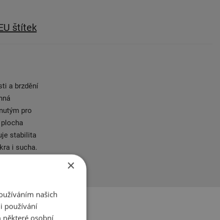
EU štítek
ti a brzdění
nná
inutým pro
 plocha
e stabilita
kra i sucha.
va
×
Používáním našich
i používání
 některé osobní