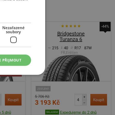
-46%
-44%
Nezařazené
soubory
Bridgestone
Turanza 6
87Y
215
40
R17
87W
FR,Enliten
E PŘIJMOUT
DOPORUČUJEME
ZESÍLENÁ
5 706 Kč
+
Koupit
Koupit
3 193 Kč
–
 5 dnů
Expedujeme do 2 dnů
SKLADEM