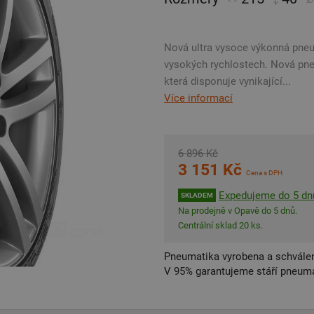
Nová ultra vysoce výkonná pneu
vysokých rychlostech. Nová pn
která disponuje vynikající...
Více informací
6 896 Kč
3 151 Kč
Cena s DPH
Expedujeme do 5 dn
SKLADEM
Na prodejně v Opavě do 5 dnů.
Centrální sklad 20 ks.
Pneumatika vyrobena a schválen
V 95% garantujeme stáří pneumat