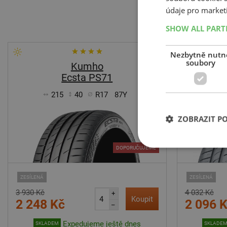
údaje pro market
SHOW ALL PAR
-43%
Nezbytně nutn
soubory
Kumho
Ecsta PS71
215
40
R17
87Y
2
ZOBRAZIT P
DOPORUČUJEME
ZESÍLENÁ
ZESÍLENÁ
3 930 Kč
4 032 Kč
+
Koupit
2 248 Kč
2 096 
–
Expedujeme ještě dnes
SKLADEM
SKLADE