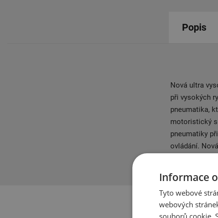
Popis
Nová ultra vy
při vysokých 
pneumatika, kt
motoristický s
pneumatiky při
ovládání. Nová
Odlehčenou kon
Informace o
Tyto webové strán
webových stránek
souborů cookie.