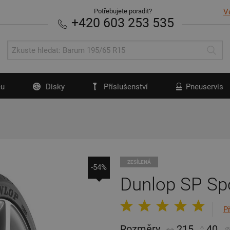
Potřebujete poradit?
V
+420 603 253 535
u
Disky
Příslušenství
Pneuservis
ZESÍLENÁ
-54%
Dunlop SP Sp
P
Rozměry
215
40