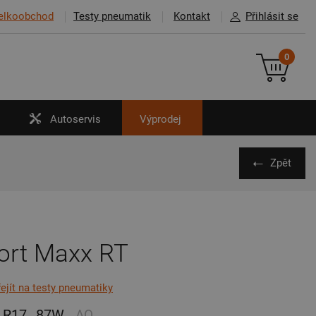
elkoobchod
Testy pneumatik
Kontakt
Přihlásit se
0
Autoservis
Výprodej
Zpět
ort Maxx RT
řejít na testy pneumatiky
R17
87W
AO