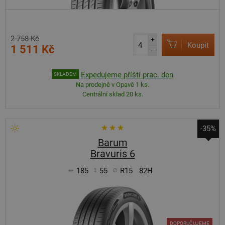
2 758 Kč
+
Koupit
1 511 Kč
–
Expedujeme příští prac. den
SKLADEM
Na prodejně v Opavě 1 ks.
Centrální sklad 20 ks.
-35%
Barum
Bravuris 6
185
55
R15
82H
DOPORUČUJEME