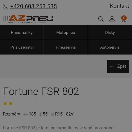
Kontakt
+420 603 253 535
0
Pneumatiky
Motopneu
Disky
Příslušenství
Pneuservis
Autoservis
Zpět
Fortune FSR 802
Rozměry
185
55
R15
82V
Fortune FSR-802 je letní pneumatika navržená pro osobní