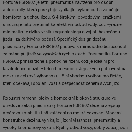
Fortune FSR-802 je letní pneumatika navržená pro osobní
automobily, která poskytuje vynikající výkonnost a zaručuje
komfortní a tichou jízdu. S 4 širokými obvodovými drážkami
umožňuje tato pneumatika efektivní odvod vody, což výrazně
minimalizuje riziko vzniku aquaplaningu a zajistí bezpečnou
jízdu i za deštivého počasí. Specifický design dezénu
pneumatiky Fortune FSR-802 přispívá k mimořádné bezpečnosti,
zejména při jízdě ve vysokých rychlostech. Pneumatika Fortune
FSR-802 přináší tiché a pohodlné řízení, což je ideální pro
každodenní použití v letních měsících. Její skvělá přilnavost na
mokru a celková výkonnost ji činí vhodnou volbou pro řidiče,
kteří očekávají spolehlivost a bezpečnost během svých jízd.
Robustní ramenní bloky a kompaktní bloková struktura ve
středové sekci pneumatiky Fortune FSR 802 dezénu zlepšují
směrovou stabilitu i při zatáčení na mokré vozovce. Moderní
konstrukce dezénu, vynikající jízdní vlastnosti pneumatiky a
vysoký kilometrový výkon. Rychlý odvod vody, dobrý záběr, jízdní