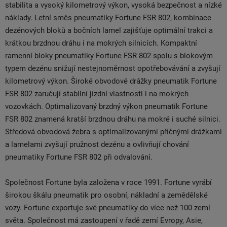
stabilita a vysoký kilometrový výkon, vysoká bezpečnost a nízké
náklady. Letní směs pneumatiky Fortune FSR 802, kombinace
dezénových bloků a bočních lamel zajišťuje optimální trakci a
krátkou brzdnou dráhu i na mokrých silnicích. Kompaktní
ramenní bloky pneumatiky Fortune FSR 802 spolu s blokovým
typem dezénu snižují nestejnoměrnost opotřebovávání a zvyšují
kilometrový výkon. Široké obvodové drážky pneumatik Fortune
FSR 802 zaručují stabilní jízdní vlastnosti i na mokrých
vozovkách. Optimalizovaný brzdný výkon pneumatik Fortune
FSR 802 znamená kratší brzdnou dráhu na mokré i suché silnici.
Středová obvodová žebra s optimalizovanými příčnými drážkami
a lamelami zvyšují pružnost dezénu a ovlivňují chování
pneumatiky Fortune FSR 802 při odvalování.
Společnost Fortune byla založena v roce 1991. Fortune vyrábí
širokou škálu pneumatik pro osobní, nákladní a zemědělské
vozy. Fortune exportuje své pneumatiky do více než 100 zemí
světa. Společnost má zastoupení v řadě zemí Evropy, Asie,