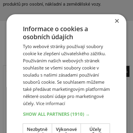
produktů pro osobní, nákladní a zemědělské vozy.
×
Informace o cookies a
osobních údajích
Související produkty
Tyto webové stránky používají soubory
cookie ke zlepšení uživatelského zážitku.
Používáním našich webových stránek
souhlasíte se všemi soubory cookie v
-40%
souladu s našimi zásadami používání
Matador
souborů cookie. Se souhlasem můžeme
Hectorra 5
také předávat marketingovým platformám
některé osobní údaje pro marketingové
185
55
R15
82H
účely.
Více informací
SHOW ALL PARTNERS
(1910) →
DOPORUČUJEME
Nezbytně
Výkonové
Účely