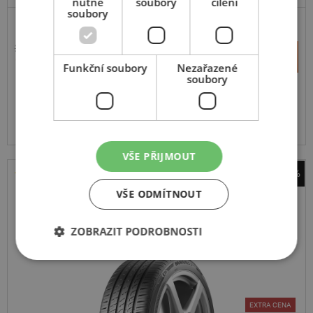
nutné
soubory
cílení
soubory
2 727 Kč
+
Koupit
1 643 Kč
–
Funkční soubory
Nezařazené
soubory
Expedujeme do 2 dnů
SKLADEM
Na prodejně v Opavě do 2 dnů.
Centrální sklad 20 ks.
VŠE PŘIJMOUT
-45%
Barum
VŠE ODMÍTNOUT
Bravuris 5HM
ZOBRAZIT PODROBNOSTI
185
55
R15
82H
EXTRA CENA