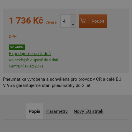
1 736 Kč
+
Koupit
Cena s
–
DPH
SKLADEM
Expedujeme do 5 dnů
Na prodejně v Opavě do 5 dnů.
Centrální sklad 20 ks.
Pneumatika vyrobena a schválena pro provoz v ČR a celé EU.
V 95% garantujeme stáří pneumatiky do 2 let.
Popis
Parametry
Nový EU štítek