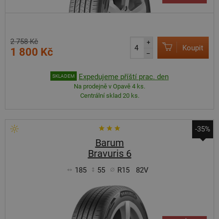
2 758 Kč
+
Koupit
1 800 Kč
–
Expedujeme příští prac. den
SKLADEM
Na prodejně v Opavě 4 ks.
Centrální sklad 20 ks.
-35%
Barum
Bravuris 6
185
55
R15
82V