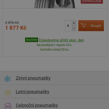
DOPORUČUJEME
2 876 Kč
+
Koupit
1 877 Kč
–
Expedujeme příští prac. den
SKLADEM
Na prodejně v Opavě 4 ks.
Centrální sklad 20 ks.
Zimní pneumatiky
Letní pneumatiky
Celoroční pneumatiky