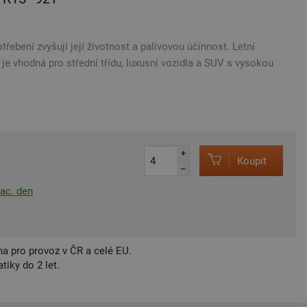
třebení zvyšují její životnost a palivovou účinnost. Letní
e vhodná pro střední třídu, luxusní vozidla a SUV s vysokou
+
Koupit
–
rac. den
a pro provoz v ČR a celé EU.
iky do 2 let.