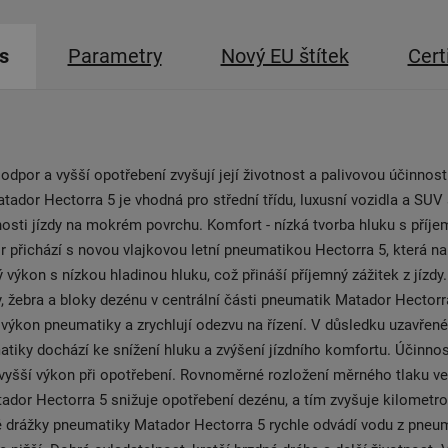
s
Parametry
Nový EU štítek
Cert
odpor a vyšší opotřebení zvyšují její životnost a palivovou účinnost
ador Hectorra 5 je vhodná pro střední třídu, luxusní vozidla a SUV
osti jízdy na mokrém povrchu. Komfort - nízká tvorba hluku s pří
or přichází s novou vlajkovou letní pneumatikou Hectorra 5, která na
 výkon s nízkou hladinou hluku, což přináší příjemný zážitek z jízdy
 žebra a bloky dezénu v centrální části pneumatik Matador Hectorra
 výkon pneumatiky a zrychlují odezvu na řízení. V důsledku uzavřen
iky dochází ke snížení hluku a zvýšení jízdního komfortu. Účinnos
 vyšší výkon při opotřebení. Rovnoměrné rozložení měrného tlaku v
dor Hectorra 5 snižuje opotřebení dezénu, a tím zvyšuje kilometro
 drážky pneumatiky Matador Hectorra 5 rychle odvádí vodu z pneum