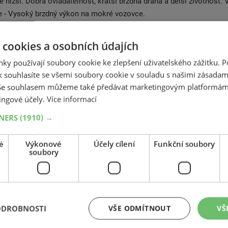
e nižší. Dobrá ovladatelnost, kratší brzdná dráha a delší životnost.
 - Vysoký brzdný výkon na mokré vozovce.
 Matador, vyvinutými skutečnými odborníky, jste připraveni na jako
 cookies a osobních údajích
šeností Matadoru ve vývoji pneumatik se promítá do dynamických,
ky používají soubory cookie ke zlepšení uživatelského zážitku. 
produktů. S Matadorem jste připraveni na jakoukoliv výzvu. Značk
 souhlasíte se všemi soubory cookie v souladu s našimi zásadam
sledující klíčové hodnoty: Dynamika: Moderní značka plná energie, v
 Se souhlasem můžeme také předávat marketingovým platformám
mi. Zkušenosti: Více než 110 let zkušeností v odvětví výroby pneu
ingové účely.
Více informací
oký sortiment pokrývá všechny segmenty a všechny povětrnostní po
 představuje dlouhou tradici, široké portfolio a spolehlivý výkon.
TNERS
(1910) →
é
Výkonové
Účely cílení
Funkční soubory
soubory
Související produkty
ODROBNOSTI
VŠE ODMÍTNOUT
VŠ