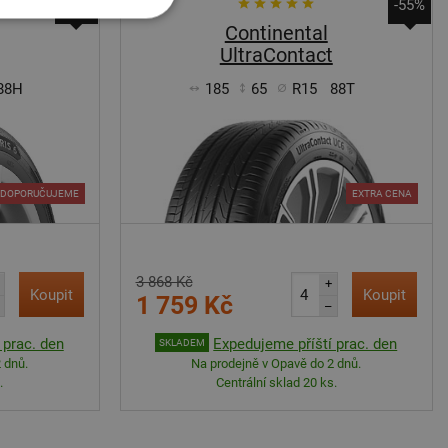
-35%
-55%
Continental
UltraContact
88H
185
65
R15
88T
DOPORUČUJEME
EXTRA CENA
3 868 Kč
+
Koupit
Koupit
1 759 Kč
–
 prac. den
Expedujeme příští prac. den
SKLADEM
 dnů.
Na prodejně v Opavě do 2 dnů.
.
Centrální sklad 20 ks.