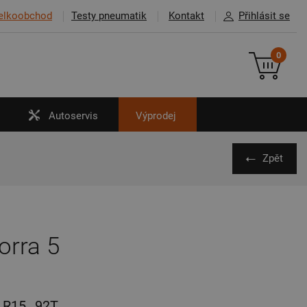
elkoobchod
Testy pneumatik
Kontakt
Přihlásit se
0
Autoservis
Výprodej
Zpět
orra 5
R15
92T