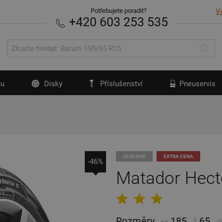
Potřebujete poradit?
V
+420 603 253 535
u
Disky
Příslušenství
Pneuservis
ZESÍLENÁ
EXTRA CENA
-46%
Matador Hect
Rozměry
185
65