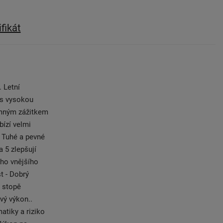
ifikát
. Letní
 s vysokou
jemným zážitkem
bízí velmi
. Tuhé a pevné
 5 zlepšují
ého vnějšího
t - Dobrý
e stopě
vý výkon..
atiky a riziko