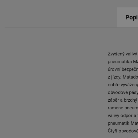
Popi
Zvýšený valivý 
pneumatika Mat
úrovní bezpečn
z jízdy. Matad
dobře vyvážený
obvodové pásy,
záběr a brzdný
ramene pneumat
valivý odpor a
pneumatik Mata
Čtyři obvodové