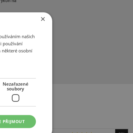
 Výkon na
×
ukoliv misi.
 moderních a
Používáním našich
a Matador
i používání
elmi aktivní s
 některé osobní
matik.
dmínky.
Nezařazené
soubory
E PŘIJMOUT