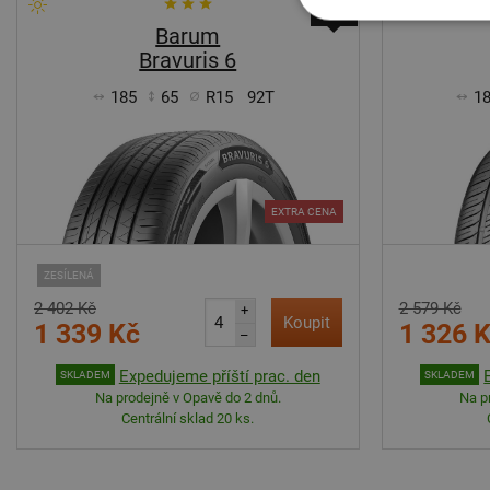
-44%
Barum
Bravuris 6
185
65
R15
92T
1
EXTRA CENA
ZESÍLENÁ
2 402 Kč
2 579 Kč
+
Koupit
1 339 Kč
1 326 
–
Expedujeme příští prac. den
SKLADEM
SKLADEM
Na prodejně v Opavě do 2 dnů.
Na p
Centrální sklad 20 ks.