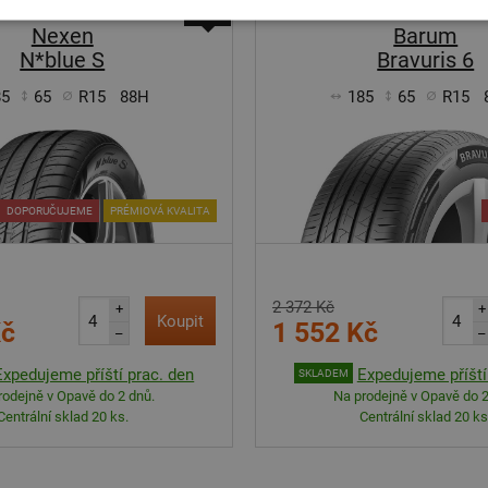
-49%
Nexen
Barum
N*blue S
Bravuris 6
85
65
R15
88H
185
65
R15
DOPORUČUJEME
PRÉMIOVÁ KVALITA
2 372 Kč
+
+
Koupit
Kč
1 552 Kč
–
–
Expedujeme příští prac. den
Expedujeme příští
SKLADEM
rodejně v Opavě do 2 dnů.
Na prodejně v Opavě do 2
Centrální sklad 20 ks.
Centrální sklad 20 ks