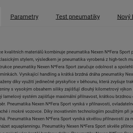
Parametry
Test pneumatiky
Nový 
ce kvalitních materiálů kombinuje pneumatika Nexen N*Fera Sport 
lasickým stylem, výsledkem je pneumatika vyrobená z high-tech ma
rukce pneumatiky Nexen N*Fera Sport zaručuje odolnost a spolehli
mínkách. Vynikající handling a krátká brzdná dráha pneumatiky Ne
aženy díky využití jedinečné pryskyřice v běhounu, která zvyšuje tra
niny s vysokým obsahem siliky zajišťují dlouhý kilometrový výkon 
ý lamelový systém zajišťuje maximální přilnavost, krátkou brzdnou 
r. Pneumatika Nexen N*Fera Sport vyniká v přilnavosti, ovladateln
uché i mokré vozovce. Díky inovativním technologiím použitým při je
há. Pneumatika Nexen N*Fera Sport vyniká skvělou přilnavostí za 
ázet aquaplanningu. Pneumatiky Nexen N*Fera Sport skvěle přilnou