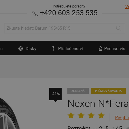
Potřebujete poradit?
V
+420 603 253 535
u
Disky
Příslušenství
Pneuservis
ZESÍLENÁ
PRÉMIOVÁ KVALITA
-41%
Nexen N*Fera
Přejít 
Rozměry
215
45