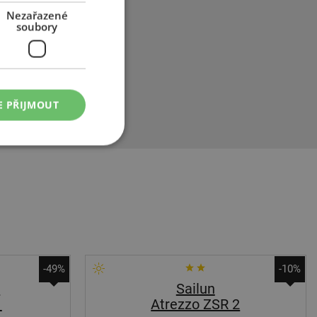
zlepšenou
Nezařazené
vní
soubory
ná odezva
edový blok pro
a rychlost pro
y Nexen N*Fera
E PŘIJMOUT
-49%
-10%
s
Sailun
1
Atrezzo ZSR 2