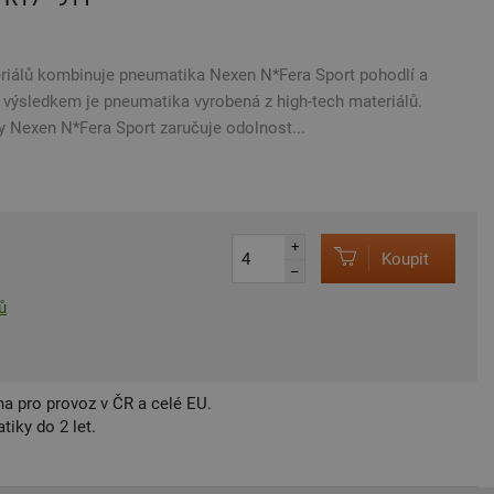
eriálů kombinuje pneumatika Nexen N*Fera Sport pohodlí a
 výsledkem je pneumatika vyrobená z high-tech materiálů.
 Nexen N*Fera Sport zaručuje odolnost...
+
Koupit
–
ů
a pro provoz v ČR a celé EU.
iky do 2 let.