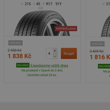
215
45
R17
91Y
2
FR
DOPORUČUJEME
ZESÍLENÁ
ZESÍLENÁ
2 950 Kč
+
3 439 Kč
Koupit
1 838 Kč
1 816 
–
Expedujeme ještě dnes
SKLADEM
SKLADE
Na prodejně v Opavě do 2 dnů.
Na p
Centrální sklad 20 ks.