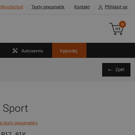
elkoobchod
Testy pneumatik
Kontakt
Přihlásit se
0
Autoservis
Výprodej
Zpět
 Sport
na testy pneumatiky
R17
91Y