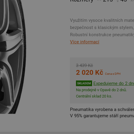
Využitím vysoce kvalitních mat
bezpečnost s klasickým stylem,
Robustní konstrukce pneumatiky
Více informací
3 439 Kč
2 020 Kč
Cena s DPH
Expedujeme do 2 dn
SKLADEM
Na prodejně v Opavě do 2 dnů.
Centrální sklad 20 ks.
Pneumatika vyrobena a schválen
V 95% garantujeme stáří pneumat