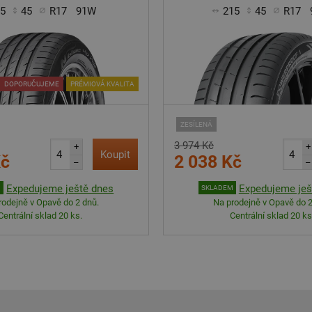
15
45
R17
91W
215
45
R17
DOPORUČUJEME
PRÉMIOVÁ KVALITA
ZESÍLENÁ
3 974 Kč
+
+
Koupit
Kč
2 038 Kč
–
–
Expedujeme ještě dnes
Expedujeme ješ
M
SKLADEM
rodejně v Opavě do 2 dnů.
Na prodejně v Opavě do 2
Centrální sklad 20 ks.
Centrální sklad 20 ks