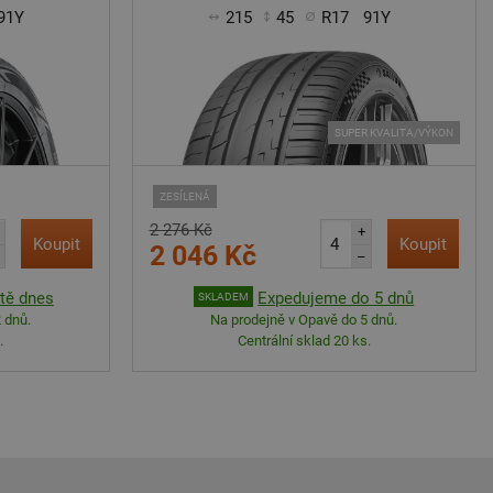
91Y
215
45
R17
91Y
SUPER KVALITA/VÝKON
ZESÍLENÁ
2 276 Kč
+
Koupit
Koupit
2 046 Kč
–
tě dnes
Expedujeme do 5 dnů
SKLADEM
 dnů.
Na prodejně v Opavě do 5 dnů.
.
Centrální sklad 20 ks.