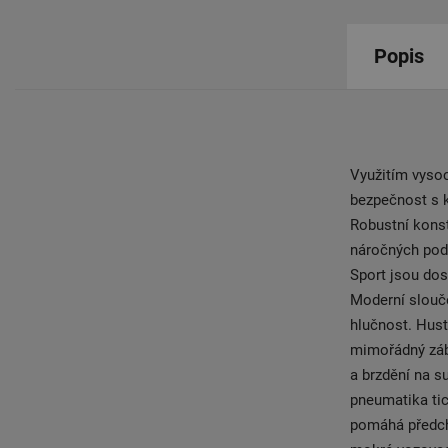
Popis
Využitím vyso
bezpečnost s k
Robustní konst
náročných pod
Sport jsou dos
Moderní slouče
hlučnost. Hust
mimořádný zábě
a brzdění na s
pneumatika tic
pomáhá předch