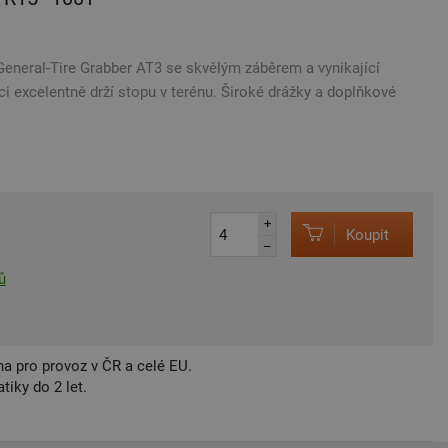
General-Tire Grabber AT3 se skvělým záběrem a vynikající
nici excelentně drží stopu v terénu. Široké drážky a doplňkové
+
Koupit
–
ů
a pro provoz v ČR a celé EU.
iky do 2 let.