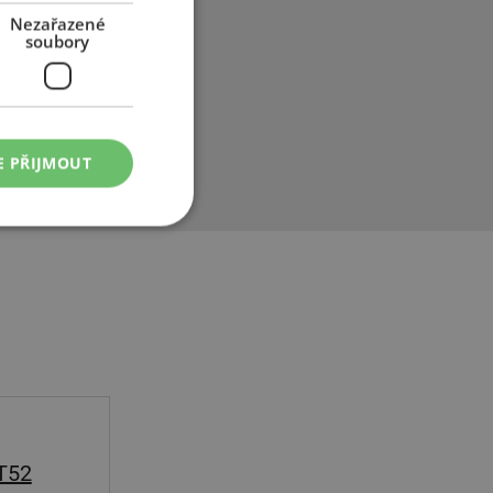
 tradici,
Nezařazené
ných a
soubory
zidla, SUV a
u kvality,
i přední
ení a stala se
E PŘIJMOUT
T52