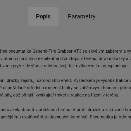
Popis
Parametry
rénní pneumatika General-Tire Grabber AT3 se skvělým záběrem a vy
v terénu i na silnici excelentně drží stopu v terénu. Široké drážky a
í vodu pryč z dezénu a minimalizují tak riziko vzniku aquaplaningu.
ní drážky zajišťují samočistící efekt. Výsledkem je vysoká trakce 
vě uspořádané střední a ramenní bloky se záběrovými hranami přímo
é síly, což přináší vynikající trakci a reakce na řízení v terénu.
ěrové vlastnosti v obtížném terénu. V-profil drážek a zakřivené hr
snadnějšímu uvolňování zaklesnutých kamínků. Pneumatika je odoln