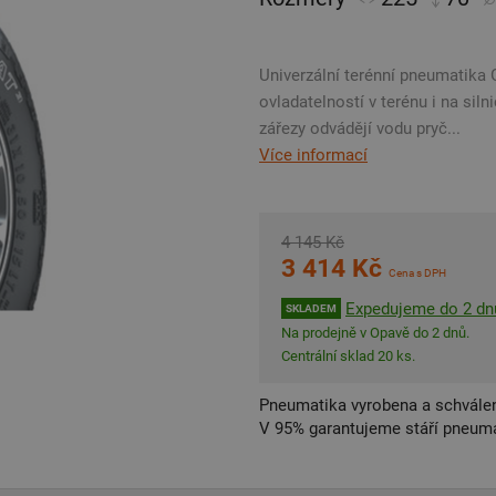
Univerzální terénní pneumatika 
ovladatelností v terénu i na sil
zářezy odvádějí vodu pryč...
Více informací
4 145 Kč
3 414 Kč
Cena s DPH
Expedujeme do 2 dn
SKLADEM
Na prodejně v Opavě do 2 dnů.
Centrální sklad 20 ks.
Pneumatika vyrobena a schválen
V 95% garantujeme stáří pneumat