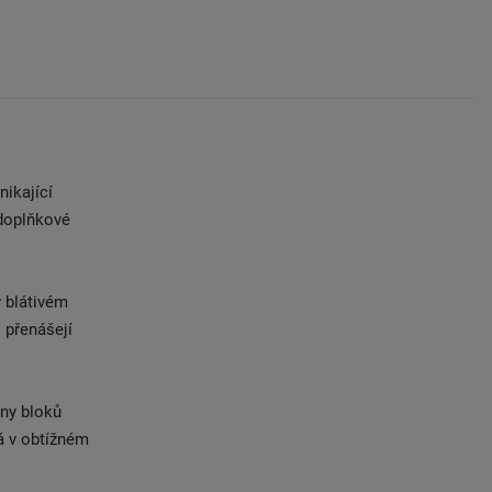
nikající
 doplňkové
v blátivém
 přenášejí
any bloků
á v obtížném