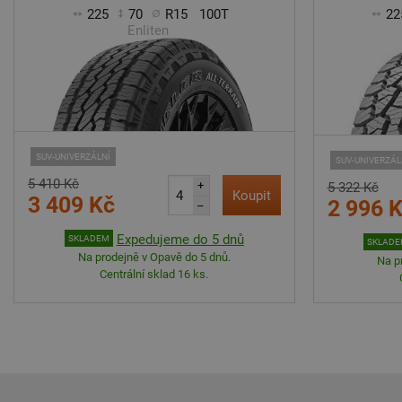
225
70
R15
100T
22
Enliten
SUV-UNIVERZÁLNÍ
SUV-UNIVERZÁL
5 410 Kč
+
5 322 Kč
Koupit
3 409 Kč
2 996 
–
Expedujeme do 5 dnů
SKLADEM
SKLAD
Na prodejně v Opavě do 5 dnů.
Na p
Centrální sklad 16 ks.