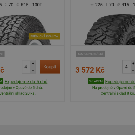
5
70
R15
100T
225
70
R15
PRÉMIOVÁ KVALITA
NÍ
SUV-UNIVERZÁLNÍ
+
+
Koupit
Kč
3 572 Kč
–
–
Expedujeme do 5 dnů
Expedujeme do
EM
SKLADEM
rodejně v Opavě do 5 dnů.
Na prodejně v Opavě do 5
Centrální sklad 20 ks.
Centrální sklad 8 ks.