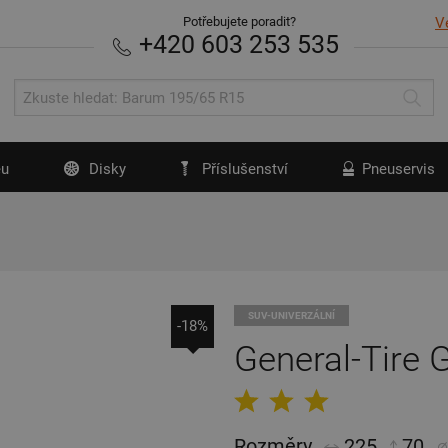
Potřebujete poradit?
V
+420 603 253 535
u
Disky
Příslušenství
Pneuservis
SUV-UNIVERZÁLNÍ
-18%
General-Tire 
Rozměry
225
70