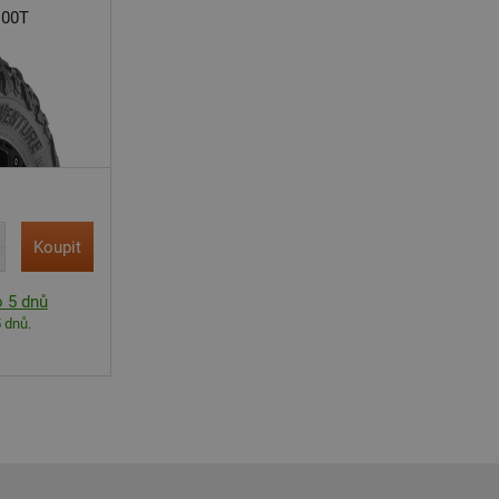
100T
Koupit
 5 dnů
 dnů.