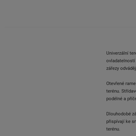
Univerzální te
ovladatelností 
zářezy odváděj
Otevřené ramen
terénu. Střída
podélné a příčn
Dlouhodobé záb
přispívají ke 
terénu.