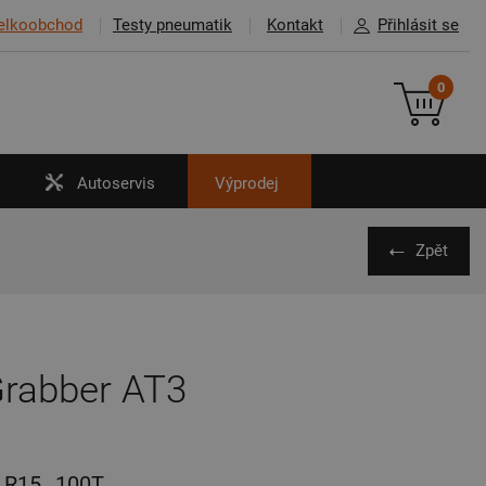
elkoobchod
Testy pneumatik
Kontakt
Přihlásit se
0
Autoservis
Výprodej
Zpět
Grabber AT3
R15
100T