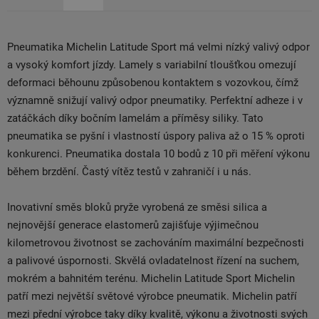
Pneumatika Michelin Latitude Sport má velmi nízký valivý odpor
a vysoký komfort jízdy. Lamely s variabilní tloušťkou omezují
deformaci běhounu způsobenou kontaktem s vozovkou, čímž
významně snižují valivý odpor pneumatiky. Perfektní adheze i v
zatáčkách díky bočním lamelám a příměsy siliky. Tato
pneumatika se pyšní i vlastností úspory paliva až o 15 % oproti
konkurenci. Pneumatika dostala 10 bodů z 10 při měření výkonu
během brzdění. Častý vítěz testů v zahraničí i u nás.
Inovativní směs bloků pryže vyrobená ze směsi silica a
nejnovější generace elastomerů zajišťuje výjimečnou
kilometrovou životnost se zachováním maximální bezpečnosti
a palivové úspornosti. Skvělá ovladatelnost řízení na suchem,
mokrém a bahnitém terénu. Michelin Latitude Sport Michelin
patří mezi největší světové výrobce pneumatik. Michelin patří
mezi přední výrobce taky díky kvalitě, výkonu a životnosti svých