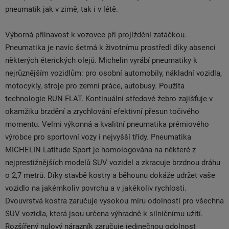
pneumatik jak v zimě, tak i v létě.
Výborná přilnavost k vozovce při projíždění zatáčkou.
Pneumatika je navíc šetrná k životnímu prostředí díky absenci
některých éterických olejů. Michelin vyrábí pneumatiky k
nejrůznějším vozidlům: pro osobní automobily, nákladní vozidla,
motocykly, stroje pro zemní práce, autobusy. Použita
technologie RUN FLAT. Kontinuální středové žebro zajišťuje v
okamžiku brzdění a zrychlování efektivní přesun točivého
momentu. Velmi výkonná a kvalitní pneumatika prémiového
výrobce pro sportovní vozy i nejvyšší třídy. Pneumatika
MICHELIN Latitude Sport je homologována na některé z
nejprestižnějších modelů SUV vozidel a zkracuje brzdnou dráhu
o 2,7 metrů. Díky stavbě kostry a běhounu dokáže udržet vaše
vozidlo na jakémkoliv povrchu a v jakékoliv rychlosti.
Dvouvrstvá kostra zaručuje vysokou míru odolnosti pro všechna
SUV vozidla, která jsou určena výhradně k silničnímu užití.
Rozšířený nulový nárazník zaručuje jedinečnou odolnost