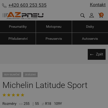
Kontakt
+420 603 253 535
0
Pneumatiky
Motopneu
Disky
Příslušenství
Pneuservis
Autoservis
Zpět
SUV-SILNIČNÍ
ZESÍLENÁ
Michelin Latitude Sport
Rozměry
255
55
R18
109Y