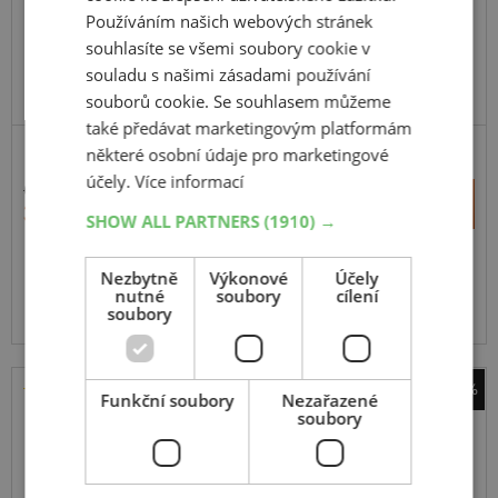
FR
Používáním našich webových stránek
souhlasíte se všemi soubory cookie v
souladu s našimi zásadami používání
DOPORUČUJEME
souborů cookie. Se souhlasem můžeme
také předávat marketingovým platformám
některé osobní údaje pro marketingové
SUV-SILNIČNÍ
ZESÍLENÁ
účely.
Více informací
6 211 Kč
+
Koupit
3 981 Kč
–
SHOW ALL PARTNERS
(1910) →
Expedujeme ještě dnes
SKLADEM
Nezbytně
Výkonové
Účely
Na prodejně v Opavě 4 ks.
nutné
soubory
cílení
soubory
Centrální sklad 20 ks.
-47%
Funkční soubory
Nezařazené
soubory
Continental
ContiCrossContact UHP
255
55
R18
109W