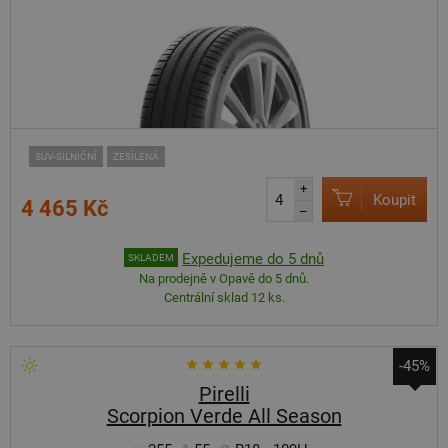
SUV-SILNIČNÍ
ZESÍLENÁ
+
Koupit
4 465 Kč
–
Expedujeme do 5 dnů
SKLADEM
Na prodejně v Opavě do 5 dnů.
Centrální sklad 12 ks.
-45%
Pirelli
Scorpion Verde All Season