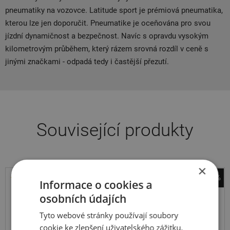
pneumatiky na vozovce. Latitude sport je prémiová pneumatika,
kterou lze jen doporučit. Pneumatike je oceňována pro svou
jízdní dynamičnost a bezpečnost. Navíc s opravdu vysokým
kilometrovým průběhem, který rázem srovná rozdíl v ceně s
jinými značkami - odpadá tedy i častější přezutí.
Související produkty
×
-36%
Informace o cookies a
Michelin
osobních údajích
Pilot Sport 4 SUV
Tyto webové stránky používají soubory
255
55
R18
109Y
cookie ke zlepšení uživatelského zážitku.