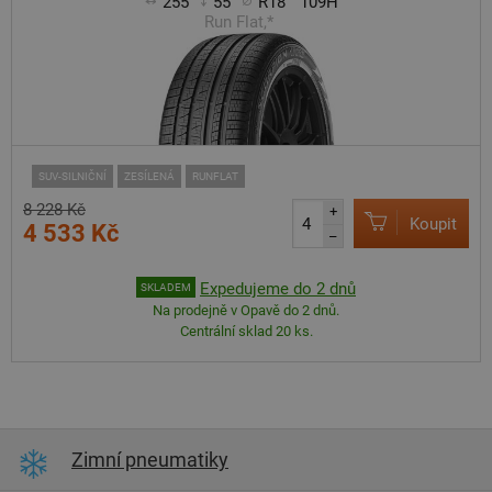
255
55
R18
109H
Run Flat,*
SUV-SILNIČNÍ
ZESÍLENÁ
RUNFLAT
8 228 Kč
+
Koupit
4 533 Kč
–
Expedujeme do 2 dnů
SKLADEM
Na prodejně v Opavě do 2 dnů.
Centrální sklad 20 ks.
Zimní pneumatiky