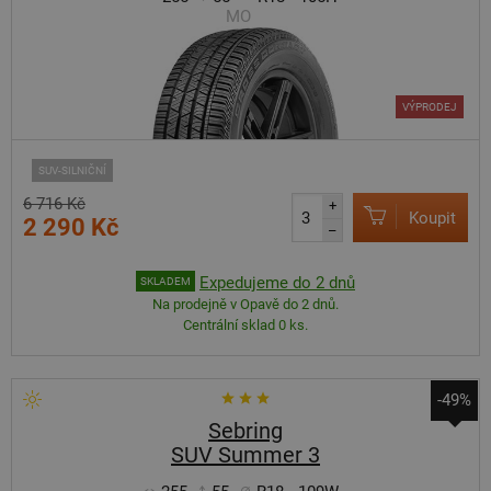
MO
VÝPRODEJ
SUV-SILNIČNÍ
6 716 Kč
+
Koupit
2 290 Kč
–
Expedujeme do 2 dnů
SKLADEM
Na prodejně v Opavě do 2 dnů.
Centrální sklad 0 ks.
-49%
Sebring
SUV Summer 3