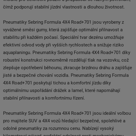
čímž podporují stabilní jízdní vlastnosti a dlouhou životnost.
Pneumatiky Sebring Formula 4X4 Road+701 jsou vyrobeny z
vyvážené směsi gumy, která zajišťuje optimální přilnavost a
stabilitu při každém počasí. Speciální tvar dezénu umožňuje
efektivní odvod vody při vyšších rychlostech a snižuje riziko
aquaplaningu. Pneumatiky Sebring Formula 4X4 Road+701 díky
robustní konstrukci rovnoměrně rozdělují tlak na vozovku, což
zlepšuje opotřebení běhounu, zkracuje brzdnou dráhu a zajišťuje
jisté a bezpečné chování vozidla. Pneumatiky Sebring Formula
4X4 Road+701 poskytují tichou a komfortní jízdu díky
optimálnímu uspořádání drážek a lamel, které napomáhají
stabilní přilnavosti a komfortnímu řízení.
Pneumatiky Sebring Formula 4X4 Road+701 jsou ideální volbou
pro majitele SUV a 4X4 vozů hledající bezpečné, spolehlivé a
odolné pneumatiky za rozumnou cenu. Nabízejí vysoký