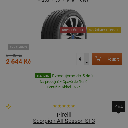
255
55
R18
109W
DOPORUČUJEME
VYRÁBÍ MICHELIN V EU
SUV-SILNIČNÍ
5 140 Kč
+
Koupit
2 644 Kč
–
Expedujeme do 5 dnů
SKLADEM
Na prodejně v Opavě do 5 dnů.
Centrální sklad 16 ks.
-45%
Pirelli
Scorpion All Season SF3