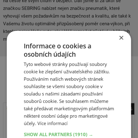
na cestě ke svým cílům v bezpečí. Dali jsme si za úkol se
značkou SEBRING nabízet nejen značku pneumatik, které
vyhovují všem požadavkům na bezpečnost a kvalitu, ale také k
Vašemu životu optimálně přizpůsobený poměr cena-výkon, při
kterém nejen Vaše auto, ale i Váš rozpočet zůstává v běžných
×
mezích.
Informace o cookies a
osobních údajích
Tyto webové stránky používají soubory
cookie ke zlepšení uživatelského zážitku.
Související produkty
Používáním našich webových stránek
souhlasíte se všemi soubory cookie v
souladu s našimi zásadami používání
souborů cookie. Se souhlasem můžeme
také předávat marketingovým platformám
-45%
některé osobní údaje pro marketingové
Kormoran
účely.
Více informací
SUV Summer
SHOW ALL PARTNERS
(1910) →
255
55
R18
109W