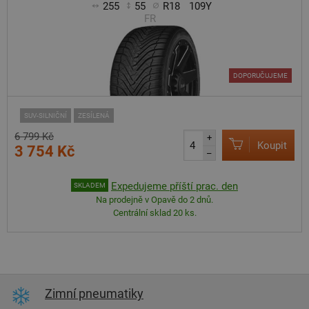
255
55
R18
109Y
FR
DOPORUČUJEME
SUV-SILNIČNÍ
ZESÍLENÁ
6 799 Kč
+
Koupit
3 754 Kč
–
Expedujeme příští prac. den
SKLADEM
Na prodejně v Opavě do 2 dnů.
Centrální sklad 20 ks.
Zimní pneumatiky