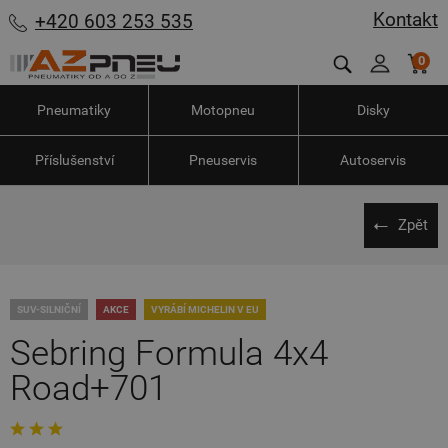
Kontakt
+420 603 253 535
0
Pneumatiky
Motopneu
Disky
Příslušenství
Pneuservis
Autoservis
Zpět
SUV-SILNIČNÍ
AKCE
VYRÁBÍ MICHELIN V EU
Sebring Formula 4x4
Road+701