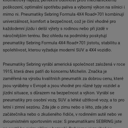
kilometrový nájezd, perfektní odolnost proti mechanickému
poškození, optimální spotřebu paliva a výborný výkon na silnici i
mimo ni. Pneumatiky Sebring Formula 4X4 Road+701 kombinují
univerzálnost, komfort a bezpečnost, což je činí vhodné pro
každodenní jízdu i delší výlety s rodinou nebo při jízdě v
náročnějším terénu. Bez ohledu na podmínky poskytují
pneumatiky Sebring Formula 4X4 Road+701 jistotu, stabilitu a
spolehlivost, kterou vyžaduje moderní SUV a 4X4 vozidlo.
Pneumatiky Sebring vyrábí americká společnost založená v roce
1915, která dnes patří do koncernu Michelin. Značka je
zaměřená na výrobu kvalitních pneumatik za dobrou cenu, které
jsou vyráběny v Evropě a jsou vhodné pro různé typy vozidel a
jízdní situace, s důrazem na bezpečnost a výkon. Vyrábí se
pneumatiky pro osobní vozy, SUV a lehké užitkové vozy, a to pro
letní i zimní sezónu. Zda jde o zimu nebo o léto, zda jde o
začátečníka nebo o zkušeného řidiče, v rodinném autě nebo ve
dvoumístném sportovním voze: S pneumatikami SEBRING jste