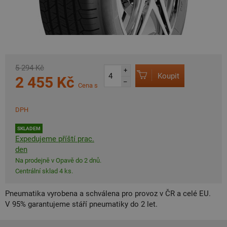
5 294 Kč
+
Koupit
2 455 Kč
–
Cena s
DPH
SKLADEM
Expedujeme příští prac.
den
Na prodejně v Opavě do 2 dnů.
Centrální sklad 4 ks.
Pneumatika vyrobena a schválena pro provoz v ČR a celé EU.
V 95% garantujeme stáří pneumatiky do 2 let.