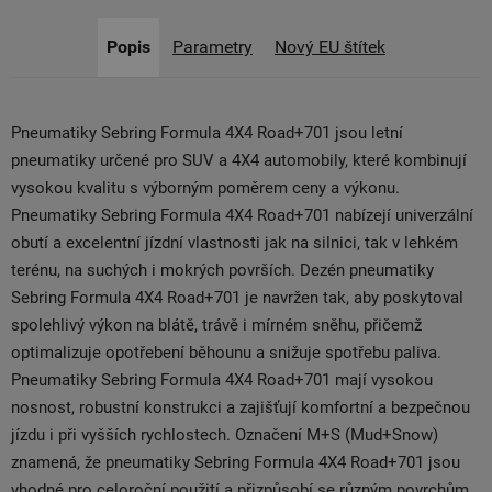
Popis
Parametry
Nový EU štítek
Pneumatiky Sebring Formula 4X4 Road+701 jsou letní
pneumatiky určené pro SUV a 4X4 automobily, které kombinují
vysokou kvalitu s výborným poměrem ceny a výkonu.
Pneumatiky Sebring Formula 4X4 Road+701 nabízejí univerzální
obutí a excelentní jízdní vlastnosti jak na silnici, tak v lehkém
terénu, na suchých i mokrých površích. Dezén pneumatiky
Sebring Formula 4X4 Road+701 je navržen tak, aby poskytoval
spolehlivý výkon na blátě, trávě i mírném sněhu, přičemž
optimalizuje opotřebení běhounu a snižuje spotřebu paliva.
Pneumatiky Sebring Formula 4X4 Road+701 mají vysokou
nosnost, robustní konstrukci a zajišťují komfortní a bezpečnou
jízdu i při vyšších rychlostech. Označení M+S (Mud+Snow)
znamená, že pneumatiky Sebring Formula 4X4 Road+701 jsou
vhodné pro celoroční použití a přizpůsobí se různým povrchům,