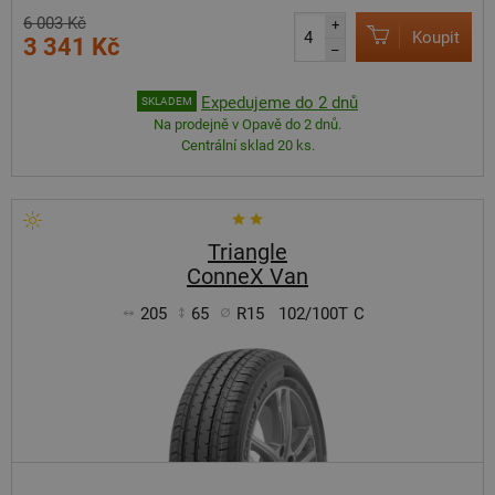
6 003 Kč
+
Koupit
3 341 Kč
–
Expedujeme do 2 dnů
SKLADEM
Na prodejně v Opavě do 2 dnů.
Centrální sklad 20 ks.
Triangle
ConneX Van
205
65
R15
102/100T
C