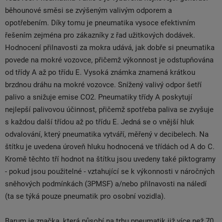
běhounové směsi se zvýšeným valivým odporem a
opotřebením. Díky tomu je pneumatika vysoce efektivním
řešením zejména pro zákazníky z řad užitkových dodávek.
Hodnocení přilnavosti za mokra udává, jak dobře si pneumatika
povede na mokré vozovce, přičemž výkonnost je odstupňována
od třídy A až po třídu E. Vysoká známka znamená krátkou
brzdnou dráhu na mokré vozovce. Snížený valivý odpor šetří
palivo a snižuje emise CO2. Pneumatiky třídy A poskytují
nejlepší palivovou účinnost, přičemž spotřeba paliva se zvyšuje
s každou další třídou až po třídu E. Jedná se o vnější hluk
odvalování, který pneumatika vytváří, měřený v decibelech. Na
štítku je uvedena úroveň hluku hodnocená ve třídách od A do C.
Kromě těchto tří hodnot na štítku jsou uvedeny také piktogramy
- pokud jsou použitelné - vztahující se k výkonnosti v náročných
sněhových podmínkách (3PMSF) a/nebo přilnavosti na náledí
(ta se týká pouze pneumatik pro osobní vozidla).
Barum je značka, která působí na trhu pneumatik již více než 70