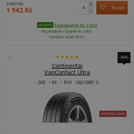
2 657 Kč
+
Koupit
1 942 Kč
–
Expedujeme do 2 dnů
SKLADEM
Na prodejně v Opavě do 2 dnů.
Centrální sklad 20 ks.
-44%
Continental
VanContact Ultra
205
65
R15
102/100T
C
DOPORUČUJEME