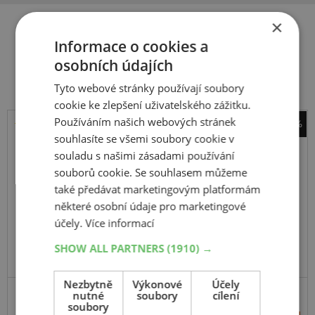
×
Informace o cookies a
Související produkty
osobních údajích
Tyto webové stránky používají soubory
cookie ke zlepšení uživatelského zážitku.
Používáním našich webových stránek
-46%
souhlasíte se všemi soubory cookie v
Matador
souladu s našimi zásadami používání
Hectorra Van
souborů cookie. Se souhlasem můžeme
205
65
R15
102/100T
C
také předávat marketingovým platformám
některé osobní údaje pro marketingové
účely.
Více informací
SHOW ALL PARTNERS
(1910) →
EXTRA CENA
Nezbytně
Výkonové
Účely
nutné
soubory
cílení
soubory