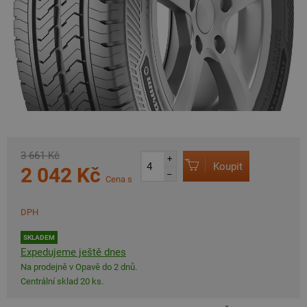
3 661 Kč
+
Koupit
2 042 Kč
–
Cena s
DPH
SKLADEM
Expedujeme ještě dnes
Na prodejně v Opavě do 2 dnů.
Centrální sklad 20 ks.