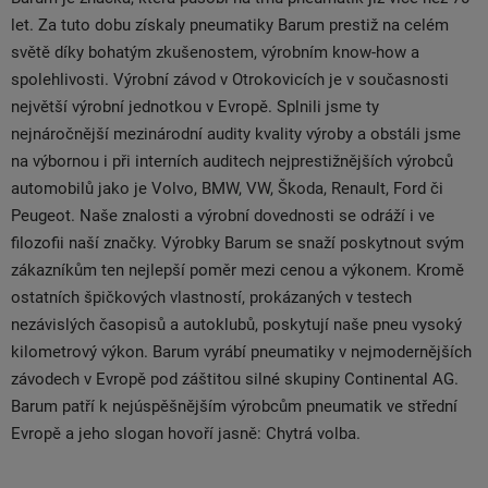
let. Za tuto dobu získaly pneumatiky Barum prestiž na celém
světě díky bohatým zkušenostem, výrobním know-how a
spolehlivosti. Výrobní závod v Otrokovicích je v současnosti
největší výrobní jednotkou v Evropě. Splnili jsme ty
nejnáročnější mezinárodní audity kvality výroby a obstáli jsme
na výbornou i při interních auditech nejprestižnějších výrobců
automobilů jako je Volvo, BMW, VW, Škoda, Renault, Ford či
Peugeot. Naše znalosti a výrobní dovednosti se odráží i ve
filozofii naší značky. Výrobky Barum se snaží poskytnout svým
zákazníkům ten nejlepší poměr mezi cenou a výkonem. Kromě
ostatních špičkových vlastností, prokázaných v testech
nezávislých časopisů a autoklubů, poskytují naše pneu vysoký
kilometrový výkon. Barum vyrábí pneumatiky v nejmodernějších
závodech v Evropě pod záštitou silné skupiny Continental AG.
Barum patří k nejúspěšnějším výrobcům pneumatik ve střední
Evropě a jeho slogan hovoří jasně: Chytrá volba.