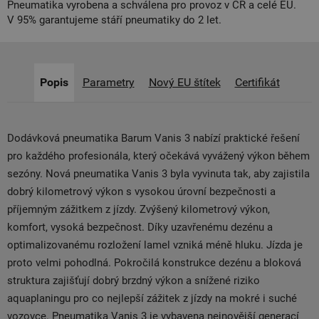
Pneumatika vyrobena a schválena pro provoz v ČR a celé EU.
V 95% garantujeme stáří pneumatiky do 2 let.
Popis
Parametry
Nový EU štítek
Certifikát
Dodávková pneumatika Barum Vanis 3 nabízí praktické řešení
pro každého profesionála, který očekává vyvážený výkon během
sezóny. Nová pneumatika Vanis 3 byla vyvinuta tak, aby zajistila
dobrý kilometrový výkon s vysokou úrovní bezpečnosti a
příjemným zážitkem z jízdy. Zvýšený kilometrový výkon,
komfort, vysoká bezpečnost. Díky uzavřenému dezénu a
optimalizovanému rozložení lamel vzniká méně hluku. Jízda je
proto velmi pohodlná. Pokročilá konstrukce dezénu a bloková
struktura zajišťují dobrý brzdný výkon a snížené riziko
aquaplaningu pro co nejlepší zážitek z jízdy na mokré i suché
vozovce. Pneumatika Vanis 3 je vybavena nejnovější generací