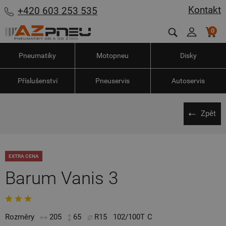
Kontakt
+420 603 253 535
0
Pneumatiky
Motopneu
Disky
Příslušenství
Pneuservis
Autoservis
Zpět
EXTRA CENA
Barum Vanis 3
Rozměry
205
65
R15
102/100T
C