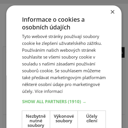
×
Informace o cookies a
Související produkty
osobních údajích
Tyto webové stránky používají soubory
cookie ke zlepšení uživatelského zážitku.
Používáním našich webových stránek
-44%
souhlasíte se všemi soubory cookie v
Barum
souladu s našimi zásadami používání
Vanis 3
souborů cookie. Se souhlasem můžeme
215
65
R15
104/102T
C
také předávat marketingovým platformám
některé osobní údaje pro marketingové
účely.
Více informací
SHOW ALL PARTNERS
(1910) →
EXTRA CENA
Nezbytně
Výkonové
Účely
nutné
soubory
cílení
soubory