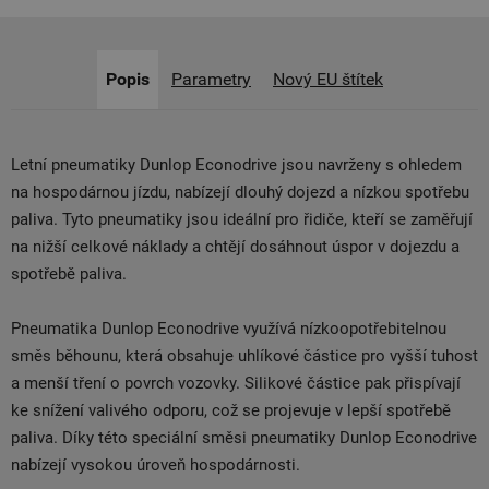
Popis
Parametry
Nový EU štítek
Letní pneumatiky Dunlop Econodrive jsou navrženy s ohledem
na hospodárnou jízdu, nabízejí dlouhý dojezd a nízkou spotřebu
paliva. Tyto pneumatiky jsou ideální pro řidiče, kteří se zaměřují
na nižší celkové náklady a chtějí dosáhnout úspor v dojezdu a
spotřebě paliva.
Pneumatika Dunlop Econodrive využívá nízkoopotřebitelnou
směs běhounu, která obsahuje uhlíkové částice pro vyšší tuhost
a menší tření o povrch vozovky. Silikové částice pak přispívají
ke snížení valivého odporu, což se projevuje v lepší spotřebě
paliva. Díky této speciální směsi pneumatiky Dunlop Econodrive
nabízejí vysokou úroveň hospodárnosti.