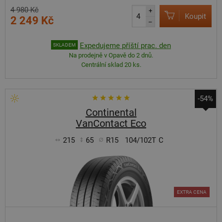
4 980 Kč
+
Koupit
2 249 Kč
–
Expedujeme příští prac. den
SKLADEM
Na prodejně v Opavě do 2 dnů.
Centrální sklad 20 ks.
-54%
Continental
VanContact Eco
215
65
R15
104/102T
C
EXTRA CENA