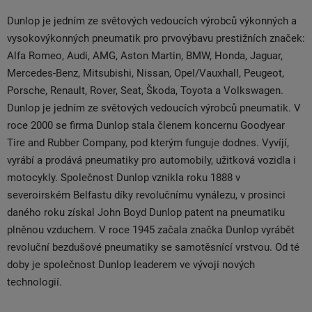
Dunlop je jedním ze světových vedoucích výrobců výkonných a
vysokovýkonných pneumatik pro prvovýbavu prestižních značek:
Alfa Romeo, Audi, AMG, Aston Martin, BMW, Honda, Jaguar,
Mercedes-Benz, Mitsubishi, Nissan, Opel/Vauxhall, Peugeot,
Porsche, Renault, Rover, Seat, Škoda, Toyota a Volkswagen.
Dunlop je jedním ze světových vedoucích výrobců pneumatik. V
roce 2000 se firma Dunlop stala členem koncernu Goodyear
Tire and Rubber Company, pod kterým funguje dodnes. Vyvíjí,
vyrábí a prodává pneumatiky pro automobily, užitková vozidla i
motocykly. Společnost Dunlop vznikla roku 1888 v
severoirském Belfastu díky revolučnímu vynálezu, v prosinci
daného roku získal John Boyd Dunlop patent na pneumatiku
plněnou vzduchem. V roce 1945 začala značka Dunlop vyrábět
revoluční bezdušové pneumatiky se samotěsnící vrstvou. Od té
doby je společnost Dunlop leaderem ve vývoji nových
technologií.