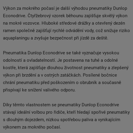
Výkon za mokrého počasí je další výhodou pneumatiky Dunlop
Econodrive. Čtyřžebrový vzorek běhounu zajišťuje skvělý výkon
na mokré vozovce. Hluboké středové drážky a otevřený dezén
ramen společně zajišťují rychlé odvádění vody, což snižuje riziko
aquaplaningu a zvyšuje bezpečnost při jízdě za deště.
Pneumatika Dunlop Econodrive se také vyznačuje vysokou
odolností a ovladatelností. Je postavena na tuhé a odolné
kostře, která zajišťuje dlouhou životnost pneumatiky a zlepšený
výkon při brzdění a v ostrých zatáčkách. Posílené bočnice
chrání pneumatiku před poškozením o obrubník a současně
přispívají ke snížení valivého odporu.
Díky těmto vlastnostem se pneumatiky Dunlop Econodrive
stávají ideální volbou pro řidiče, kteří hledají spořivé pneumatiky
s dlouhým dojezdem, nízkou spotřebou paliva a vynikajícím
výkonem za mokrého počasí.