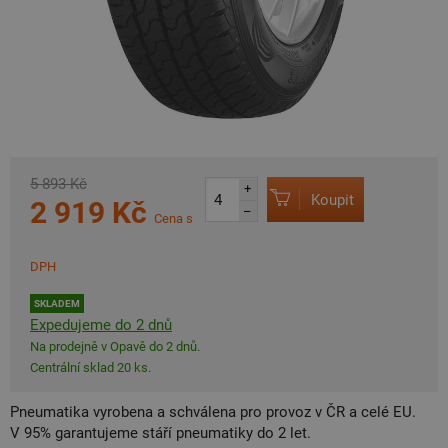
5 893 Kč
+
Koupit
2 919 Kč
–
Cena s
DPH
SKLADEM
Expedujeme do 2 dnů
Na prodejně v Opavě do 2 dnů.
Centrální sklad 20 ks.
Pneumatika vyrobena a schválena pro provoz v ČR a celé EU.
V 95% garantujeme stáří pneumatiky do 2 let.