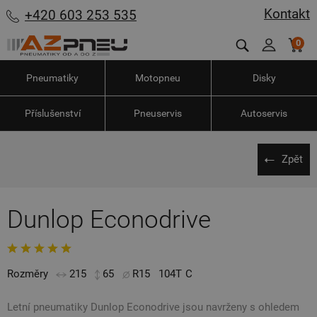
Kontakt
+420 603 253 535
0
Pneumatiky
Motopneu
Disky
Příslušenství
Pneuservis
Autoservis
Zpět
Dunlop Econodrive
Rozměry
215
65
R15
104T
C
Letní pneumatiky Dunlop Econodrive jsou navrženy s ohledem