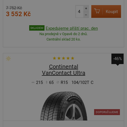
7 752 Kč
+
Koupit
3 552 Kč
–
Expedujeme příští prac. den
SKLADEM
Na prodejně v Opavě do 2 dnů.
Centrální sklad 20 ks.
-46%
Continental
VanContact Ultra
215
65
R15
104/102T
C
DOPORUČUJEME