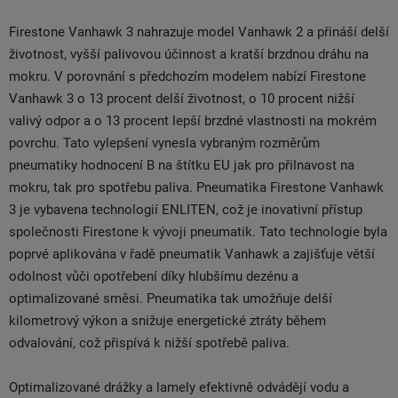
Firestone Vanhawk 3 nahrazuje model Vanhawk 2 a přináší delší
životnost, vyšší palivovou účinnost a kratší brzdnou dráhu na
mokru. V porovnání s předchozím modelem nabízí Firestone
Vanhawk 3 o 13 procent delší životnost, o 10 procent nižší
valivý odpor a o 13 procent lepší brzdné vlastnosti na mokrém
povrchu. Tato vylepšení vynesla vybraným rozměrům
pneumatiky hodnocení B na štítku EU jak pro přilnavost na
mokru, tak pro spotřebu paliva. Pneumatika Firestone Vanhawk
3 je vybavena technologií ENLITEN, což je inovativní přístup
společnosti Firestone k vývoji pneumatik. Tato technologie byla
poprvé aplikována v řadě pneumatik Vanhawk a zajišťuje větší
odolnost vůči opotřebení díky hlubšímu dezénu a
optimalizované směsi. Pneumatika tak umožňuje delší
kilometrový výkon a snižuje energetické ztráty během
odvalování, což přispívá k nižší spotřebě paliva.
Optimalizované drážky a lamely efektivně odvádějí vodu a