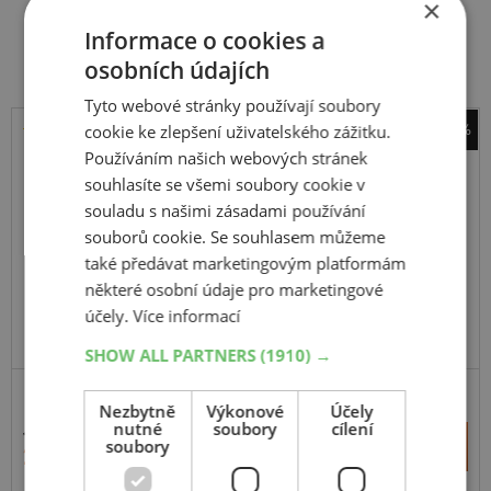
×
Související produkty
Informace o cookies a
osobních údajích
Tyto webové stránky používají soubory
-44%
cookie ke zlepšení uživatelského zážitku.
Používáním našich webových stránek
Barum
Vanis 3
souhlasíte se všemi soubory cookie v
souladu s našimi zásadami používání
215
65
R15
104/102T
C
souborů cookie. Se souhlasem můžeme
také předávat marketingovým platformám
některé osobní údaje pro marketingové
účely.
Více informací
EXTRA CENA
SHOW ALL PARTNERS
(1910) →
Nezbytně
Výkonové
Účely
nutné
soubory
cílení
4 328 Kč
+
soubory
Koupit
2 419 Kč
–