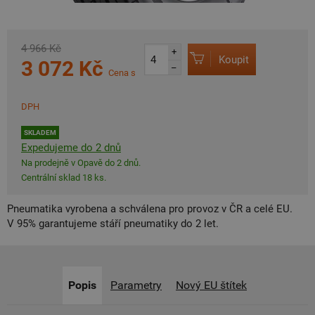
4 966 Kč
+
Koupit
3 072 Kč
–
Cena s
DPH
SKLADEM
Expedujeme do 2 dnů
Na prodejně v Opavě do 2 dnů.
Centrální sklad 18 ks.
Pneumatika vyrobena a schválena pro provoz v ČR a celé EU.
V 95% garantujeme stáří pneumatiky do 2 let.
Popis
Parametry
Nový EU štítek