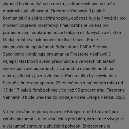
zkracují brzdnou dráhu na mokru, zatímco vylepšená směs
maximalizuje přilnavost. Firestone Vanhawk 3 je plně
kompatibilní s elektrickými vozidly, což rozšiřuje její využití i pro
moderní dopravní prostředky. Pneumatika je určena pro
profesionální i soukromé řidiče lehkých užitkových vozů, kteří
hledají odolné a nákladově efektivní řešení. Podle
viceprezidenta společnosti Bridgestone EMEA Stefana
Sanchiniho kombinuje pneumatika Firestone Vanhawk 3
nejlepší vlastnosti svého předchůdce a ve všech oblastech,
včetně palivové úspornosti, životnosti a ovladatelnosti na
mokru, přináší výrazná zlepšení. Pneumatika byla vyvinuta v
Evropě a bude dostupná ve 23 rozměrech s průměrem ráfku od
15 do 17 palců, čímž pokryje více než 95 procent trhu. Firestone
Vanhawk 3 bude uvedena do prodeje v celé Evropě v lednu 2025.
V rámci svého regionu provozuje Bridgestone 14 závodů pro
výrobu pneumatik a souvisejících produktů, významné vývojové
a výzkumné centrum a zkušební polygon. Bridgestone je