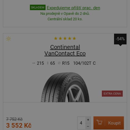
Expedujeme příští prac. den
SKLADEM
Na prodejně v Opavě do 2 dnů.
Centrální sklad 20 ks.
-54%
Continental
VanContact Eco
215
65
R15
104/102T
C
EXTRA CENA
7 752 Kč
+
Koupit
3 552 Kč
–