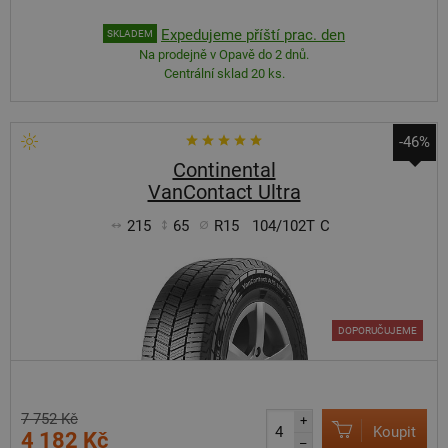
Expedujeme příští prac. den
SKLADEM
Na prodejně v Opavě do 2 dnů.
Centrální sklad 20 ks.
-46%
Continental
VanContact Ultra
215
65
R15
104/102T
C
DOPORUČUJEME
7 752 Kč
+
Koupit
4 182 Kč
–