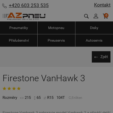
Kontakt
+420 603 253 535
0
Pneumatiky
Motopneu
Disky
Příslušenství
Pneuservis
Autoservis
Zpět
Firestone VanHawk 3
Rozměry
215
65
R15
104T
C,Enliten
Firestone Vanhawk 3 nahrazuje model Vanhawk 2 a přináší delší