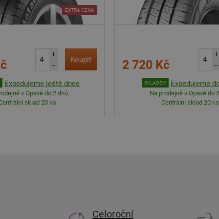
EXTRA CENA
+
+
Koupit
Kč
2 720 Kč
–
–
Expedujeme ještě dnes
Expedujeme do
M
SKLADEM
rodejně v Opavě do 2 dnů.
Na prodejně v Opavě do 5
Centrální sklad 20 ks.
Centrální sklad 20 ks
Celoroční