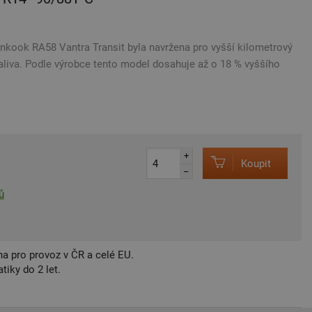
kook RA58 Vantra Transit byla navržena pro vyšší kilometrový
aliva. Podle výrobce tento model dosahuje až o 18 % vyššího
+
Koupit
–
ů
a pro provoz v ČR a celé EU.
iky do 2 let.