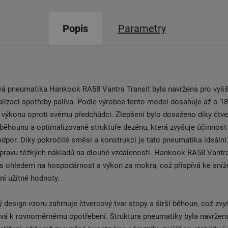
Popis
Parametry
vá pneumatika Hankook RA58 Vantra Transit byla navržena pro vyšš
lizaci spotřeby paliva. Podle výrobce tento model dosahuje až o 1
 výkonu oproti svému předchůdci. Zlepšení bylo dosaženo díky čtv
 běhounu a optimalizované struktuře dezénu, která zvyšuje účinnos
 odpor. Díky pokročilé směsi a konstrukci je tato pneumatika ideální
ravu těžkých nákladů na dlouhé vzdálenosti. Hankook RA58 Vantra 
 s ohledem na hospodárnost a výkon za mokra, což přispívá ke sníž
ní užitné hodnoty.
 design vzoru zahrnuje čtvercový tvar stopy a širší běhoun, což zvy
ívá k rovnoměrnému opotřebení. Struktura pneumatiky byla navržena