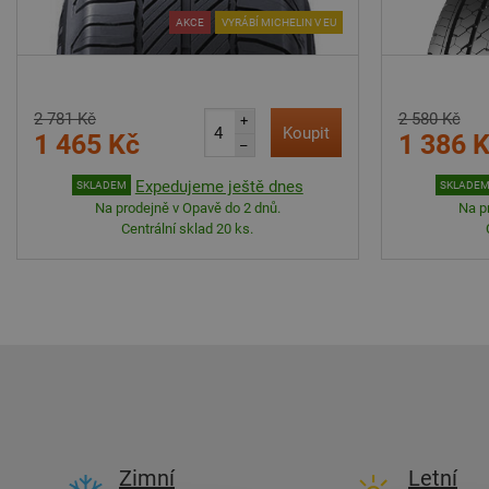
AKCE
VYRÁBÍ MICHELIN V EU
2 781 Kč
2 580 Kč
+
Koupit
1 465 Kč
1 386 
–
Expedujeme ještě dnes
SKLADEM
SKLADE
Na prodejně v Opavě do 2 dnů.
Na p
Centrální sklad 20 ks.
Zimní
Letní