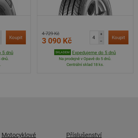
4 729 Kč
+
Koupit
Koupit
3 090 Kč
–
 5 dnů
Expedujeme do 5 dnů
SKLADEM
 dnů.
Na prodejně v Opavě do 5 dnů.
.
Centrální sklad 18 ks.
Motocyklové
Příslušenství