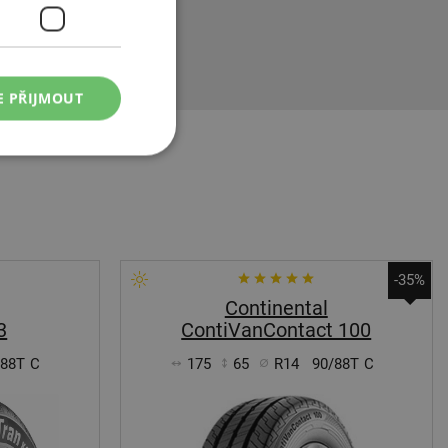
k značek
ne jsou ideální
E PŘIJMOUT
-35%
Continental
3
ContiVanContact 100
/88T
C
175
65
R14
90/88T
C