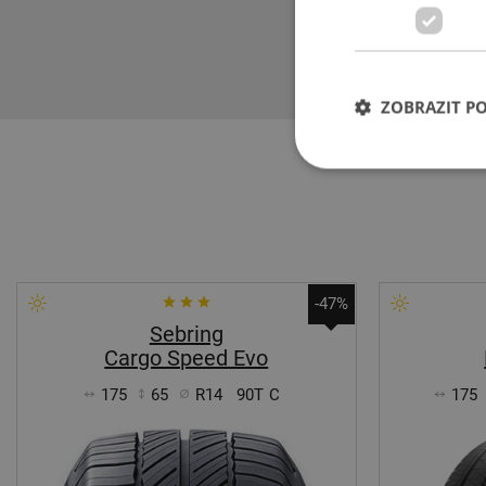
řadu osobních
Bridgestone, F
volbou pro bez
ZOBRAZIT P
-47%
Sebring
Cargo Speed Evo
175
65
R14
90T
C
175