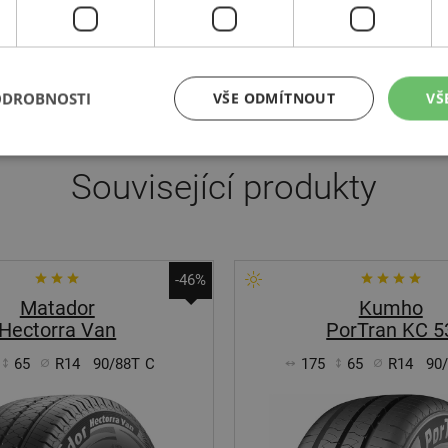
, nákladních, motocyklových, zemědělských a stavebních pneumati
irestone, Dayton a First Stop. Prémiové zimní pneumatiky Bridgesto
pečnou jízdu nástrahami zimy.
ODROBNOSTI
VŠE ODMÍTNOUT
VŠ
Související produkty
-46%
Matador
Kumho
Hectorra Van
PorTran KC 5
65
R14
90/88T
C
175
65
R14
90