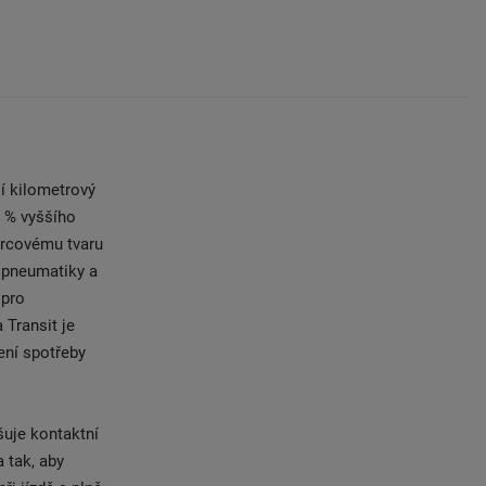
í kilometrový
8 % vyššího
ercovému tvaru
t pneumatiky a
 pro
Transit je
ení spotřeby
šuje kontaktní
 tak, aby