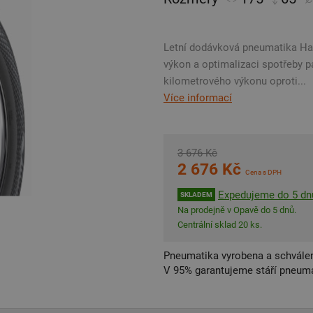
Letní dodávková pneumatika Han
výkon a optimalizaci spotřeby p
kilometrového výkonu oproti...
Více informací
3 676 Kč
2 676 Kč
Cena s DPH
Expedujeme do 5 dn
SKLADEM
Na prodejně v Opavě do 5 dnů.
Centrální sklad 20 ks.
Pneumatika vyrobena a schválen
V 95% garantujeme stáří pneumat