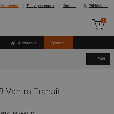
elkoobchod
Testy pneumatik
Kontakt
Přihlásit se
0
Autoservis
Výprodej
Zpět
 Vantra Transit
R14
90/88T
C