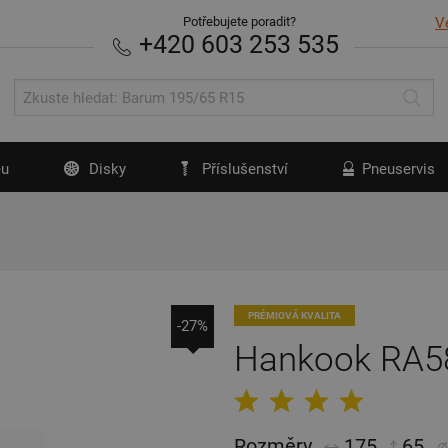
Potřebujete poradit?
V
+420 603 253 535
u
Disky
Příslušenství
Pneuservis
PRÉMIOVÁ KVALITA
-27%
Hankook RA58
Rozměry
175
65