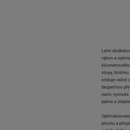
Letní dodávko
výkon a optima
kilometrového
stopy, širšímu
snižuje valivý
bezpečnou přep
navíc vyvinuta
paliva a zlepše
Optimalizovaný
plochu a přisp