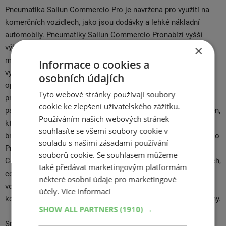
Pneumatika Sailun Commercio Pro je navržena pro využití na
komerčních vozidlech, jako jsou dodávky a lehké nákladní
automobily. Pneumatiky Sailun Commercio Pronabízí vyšší
×
výkon a delší životnost díky použití nových technologií a
materiálů. Sailun Commercio Pro je vybavena směsí pryže s
Informace o cookies a
vysokým podílem křemíku, který zajišťuje vyšší odolnost proti
osobních údajích
opotřebení a lepší přilnavost na mokré a suché silnici. Směs
Tyto webové stránky používají soubory
pneumatiky Sailun Commercio Pro poskytuje nižší spotřebu
cookie ke zlepšení uživatelského zážitku.
paliva a nižší hlučnost během jízdy. Pneu má asymetrický dezén,
Používáním našich webových stránek
který zajišťuje rovnoměrné opotřebení a vysokou trakci při
souhlasíte se všemi soubory cookie v
brzdění a zrychlování. Konstrukce pneumatik Sailun Commercio
souladu s našimi zásadami používání
Pro umožňuje snadnou kontrolu a přesnost při řízení. Sailun
souborů cookie. Se souhlasem můžeme
Commercio Pro je dostupná v mnoha velikostech a nosnostech,
také předávat marketingovým platformám
což z ní dělá všestrannou volbu pro různé typy komerčních
některé osobní údaje pro marketingové
vozidel. Pneumatika Sailun Commercio Pro má také
účely.
Více informací
konkurence-schopnou cenu a nabízí dobrý poměr výkonu a ceny.
SHOW ALL PARTNERS
(1910) →
Společnost pro značku pneumatik Sailun od začátku spojila