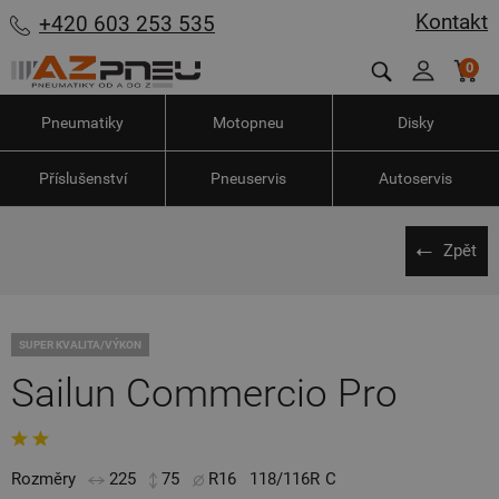
Kontakt
+420 603 253 535
0
Pneumatiky
Motopneu
Disky
Příslušenství
Pneuservis
Autoservis
Zpět
SUPER KVALITA/VÝKON
Sailun Commercio Pro
Rozměry
225
75
R16
118/116R
C