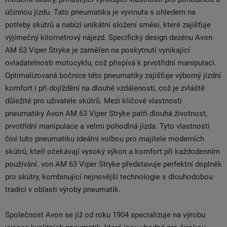
účinnou jízdu. Tato pneumatika je vyvinuta s ohledem na
potřeby skútrů a nabízí unikátní složení směsi, které zajišťuje
výjimečný kilometrový nájezd. Specifický design dezénu Avon
AM 63 Viper Stryke je zaměřen na poskytnutí vynikající
ovladatelnosti motocyklu, což přispívá k prvotřídní manipulaci.
Optimalizovaná bočnice této pneumatiky zajišťuje výborný jízdní
komfort i při dojíždění na dlouhé vzdálenosti, což je zvláště
důležité pro uživatele skútrů. Mezi klíčové vlastnosti
pneumatiky Avon AM 63 Viper Stryke patří dlouhá životnost,
prvotřídní manipulace a velmi pohodlná jízda. Tyto vlastnosti
činí tuto pneumatiku ideální volbou pro majitele moderních
skútrů, kteří očekávají vysoký výkon a komfort při každodenním
používání. von AM 63 Viper Stryke představuje perfektní doplněk
pro skútry, kombinující nejnovější technologie s dlouhodobou
tradicí v oblasti výroby pneumatik.
Společnost Avon se již od roku 1904 specializuje na výrobu