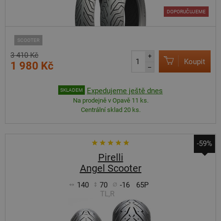
DOPORUČUJEME
SCOOTER
3 410 Kč
+
Koupit
1 980 Kč
–
Expedujeme ještě dnes
SKLADEM
Na prodejně v Opavě 11 ks.
Centrální sklad 20 ks.
-59%
Pirelli
Angel Scooter
140
70
-16
65P
TL,R