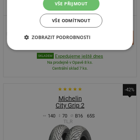
VŠE PŘIJMOUT
DOPORUČUJEME
VŠE ODMÍTNOUT
SCOOTER
2 758 Kč
+
ZOBRAZIT PODROBNOSTI
Koupit
1 559 Kč
–
Expedujeme ještě dnes
SKLADEM
Na prodejně v Opavě 8 ks.
Centrální sklad 7 ks.
-42%
Michelin
City Grip 2
140
70
B16
65S
TL,R