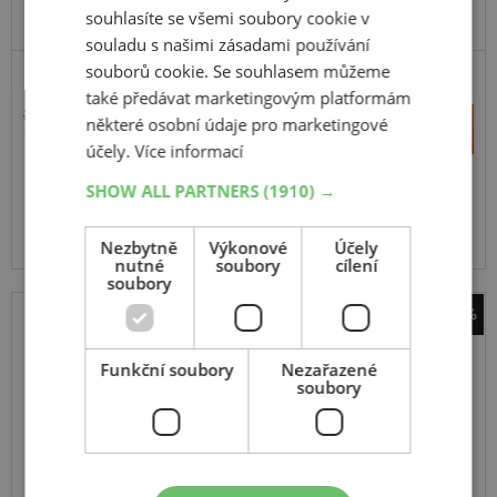
souhlasíte se všemi soubory cookie v
DOPORUČUJEME
souladu s našimi zásadami používání
souborů cookie. Se souhlasem můžeme
SCOOTER
také předávat marketingovým platformám
3 036 Kč
+
některé osobní údaje pro marketingové
Koupit
1 589 Kč
–
účely.
Více informací
SHOW ALL PARTNERS
(1910) →
Expedujeme ještě dnes
SKLADEM
Na prodejně v Opavě 1 ks.
Centrální sklad 18 ks.
Nezbytně
Výkonové
Účely
nutné
soubory
cílení
soubory
-43%
Continental
ContiTwist
Funkční soubory
Nezařazené
soubory
140
70
-16
65S
TL,R