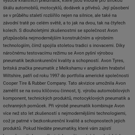
vysoce kvalitních pneumatik, které jsou vhodné pro širokou
škálu automobilů, motocyklů, dodávek a přívěsů. Její působení
se v průběhu staletí rozšířilo nejen na silnice, ale také na
závodní tratě po celém světě, a to jak na dvou, tak na čtyřech
kolech. S dlouholetými zkušenostmi se společnost Avon
přizpůsobila nejmodernějším konstrukčním a výrobním
technologiím, čímž spojila stoletou tradici s inovacemi. Díky
náročnému testovacímu režimu se Avon pyšní výrobou
pneumatik bezkonkurenční kvality a schopností. Avon Tyres,
britská značka pneumatik z Melkshamu v anglickém hrabství
Wiltshire, patří od roku 1997 do portfolia americké společnosti
Cooper Tire & Rubber Company. Tato akvizice umožnila Avon
zaměřit se na svou klíčovou činnost, tj. výrobu automobilových
komponent, technických produktů, motocyklových pneumatik a
ochranných pomůcek. Při výrobě pneumatik kombinuje Avon
více než sto let zkušeností s nejmodernějšími technologiemi,
což je patrné v bezkonkurenční kvalitě a schopnostech jejich
produktů. Pokud hledáte pneumatiky, které vám zajistí