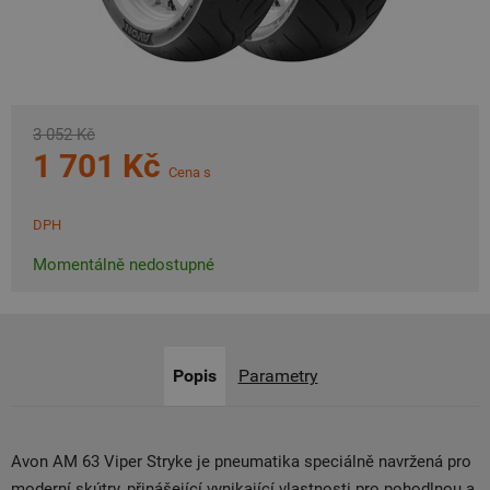
3 052 Kč
1 701 Kč
Cena s
DPH
Momentálně nedostupné
Popis
Parametry
Avon AM 63 Viper Stryke je pneumatika speciálně navržená pro
moderní skútry, přinášející vynikající vlastnosti pro pohodlnou a