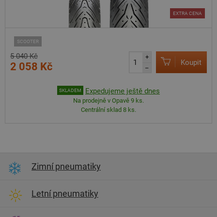
EXTRA CENA
SCOOTER
5 040 Kč
+
Koupit
2 058 Kč
–
Expedujeme ještě dnes
SKLADEM
Na prodejně v Opavě 9 ks.
Centrální sklad 8 ks.
Zimní pneumatiky
Letní pneumatiky