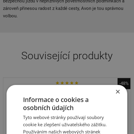
bezpečnou jízdu v nepříznivých povětrnostních podmínkách a
zároveň přinesou radost z každé cesty, Avon je tou správnou
volbou.
Související produkty
-48%
×
Dunlop
ScootSmart
Informace o cookies a
osobních údajích
140
70
B16
65S
TL,R
Tyto webové stránky používají soubory
cookie ke zlepšení uživatelského zážitku.
Používáním našich webových stránek