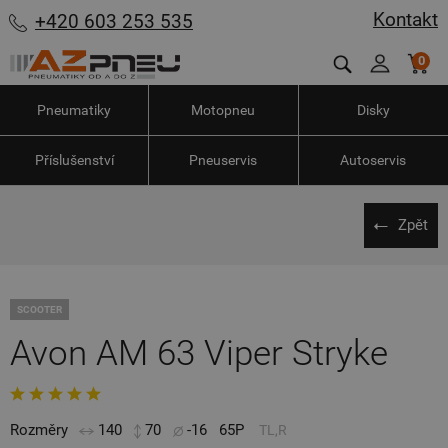
Kontakt
+420 603 253 535
0
Pneumatiky
Motopneu
Disky
Příslušenství
Pneuservis
Autoservis
Zpět
SCOOTER
Avon AM 63 Viper Stryke
Rozměry
140
70
-16
65P
TL,R