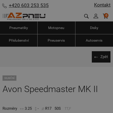
Kontakt
+420 603 253 535
0
Pneumatiky
Motopneu
Disky
Příslušenství
Pneuservis
Autoservis
Zpět
SILNIČNÍ
Avon Speedmaster MK II
Rozměry
3.25
-
R17
50S
TT,F