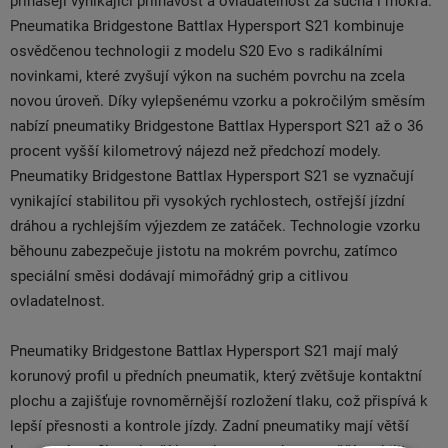
přinášejí vynikající přilnavost a ovladatelnost za sucha i mokra.
Pneumatika Bridgestone Battlax Hypersport S21 kombinuje
osvědčenou technologii z modelu S20 Evo s radikálními
novinkami, které zvyšují výkon na suchém povrchu na zcela
novou úroveň. Díky vylepšenému vzorku a pokročilým směsím
nabízí pneumatiky Bridgestone Battlax Hypersport S21 až o 36
procent vyšší kilometrový nájezd než předchozí modely.
Pneumatiky Bridgestone Battlax Hypersport S21 se vyznačují
vynikající stabilitou při vysokých rychlostech, ostřejší jízdní
dráhou a rychlejším výjezdem ze zatáček. Technologie vzorku
běhounu zabezpečuje jistotu na mokrém povrchu, zatímco
speciální směsi dodávají mimořádný grip a citlivou
ovladatelnost.
Pneumatiky Bridgestone Battlax Hypersport S21 mají malý
korunový profil u předních pneumatik, který zvětšuje kontaktní
plochu a zajišťuje rovnoměrnější rozložení tlaku, což přispívá k
lepší přesnosti a kontrole jízdy. Zadní pneumatiky mají větší