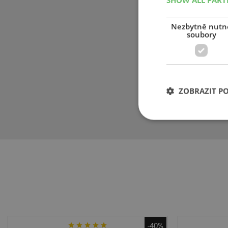
prvovýbavu pre
Mercedes-Benz,
Nezbytně nutn
soubory
Škoda, Toyota
roce 2000 se 
kterým funguje
motocykly. Spo
vynálezu, v pr
ZOBRAZIT P
vzduchem. V r
samotěsnící vr
-40%