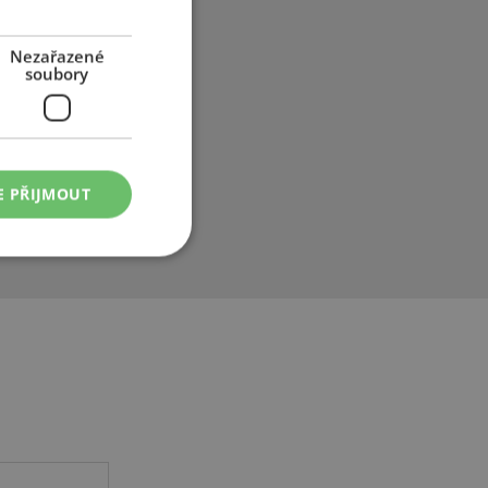
, Jaguar,
r, Seat,
Nezařazené
soubory
neumatik. V
pany, pod
á vozidla i
volučnímu
plněnou
E PŘIJMOUT
atiky se
technologií.