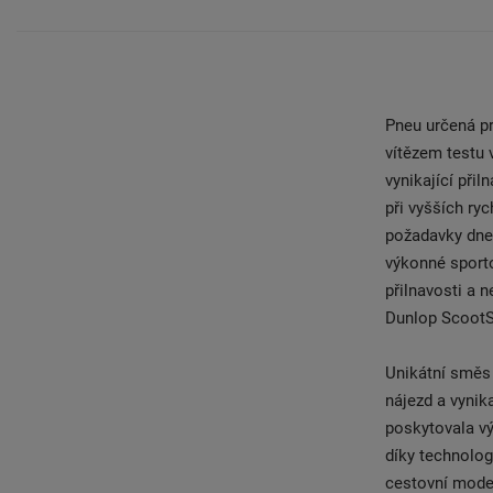
Pneu určená pr
vítězem testu
vynikající při
při vyšších ry
požadavky dneš
výkonné sport
přilnavosti a 
Dunlop ScootSm
Unikátní směs
nájezd a vynik
poskytovala v
díky technolo
cestovní mode