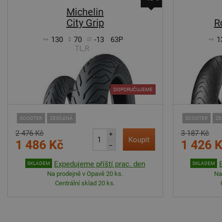
Michelin
City Grip
R
130
70
-13
63P
1
TL,R
DOPORUČUJEME
SCOOTER
ZESÍLENÁ
SCOOTER
ZE
2 476 Kč
3 187 Kč
+
Koupit
1 486 Kč
1 426 
–
Expedujeme příští prac. den
SKLADEM
SKLADEM
Na prodejně v Opavě 20 ks.
Na
Centrální sklad 20 ks.