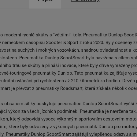
o moderní rychlé skútry s "většími" koly. Pneumatiky Dunlop Scoo
 v německém časopisu Scooter & Sport z roku 2020. Byly oceněny z
lnavost na suchých i mokrých vozovkách, snadnou ovladatelnost a ko
chlostech. Pneumatika Dunlop ScootSmart byla navržena s cílem spl
ního trhu se skútry a přináší inovace, které byly dříve vyhrazeny p
ovně-touringové pneumatiky Dunlop. Tato pneumatika zajišťuje vys
neutrální ovládání při rychlostech až 210 kilometrů za hodinu. Dezé
art je převzat z pneumatiky Roadsmart, která získala několik ocen
 s obsahem siliky poskytuje pneumatice Dunlop ScootSmart vyšší 
ající výkon za všech jízdních podmínek. Pneumatika je navržena tak,
ýkon, který odpovídá vysoce výkonným sportovním cestovním moto
giím, které byly odvozeny z výkonných pneumatik Dunlop pro motoc
ly. Pneumatiky Dunlop ScootSmart zajišťují vylepšenou odezvu a m