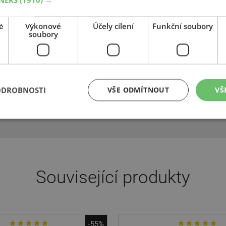
stižních značek: Alfa Romeo, Audi, AMG, Aston Martin, BMW, Honda
 Mitsubishi, Nissan, Opel/Vauxhall, Peugeot, Porsche, Renault, Rove
é
Výkonové
Účely cílení
Funkční soubory
soubory
 a Volkswagen. Dunlop je jedním ze světových vedoucích výrobců p
firma Dunlop stala členem koncernu Goodyear Tire and Rubber Com
 dodnes. Vyvíjí, vyrábí a prodává pneumatiky pro automobily, užitkov
lečnost Dunlop vznikla roku 1888 v severoirském Belfastu díky re
osinci daného roku získal John Boyd Dunlop patent na pneumatiku 
ODROBNOSTI
VŠE ODMÍTNOUT
VŠ
oce 1945 začala značka Dunlop vyrábět revoluční bezdušové pneum
stvou. Od té doby je společnost Dunlop leaderem ve vývoji nových 
Související produkty
-55%