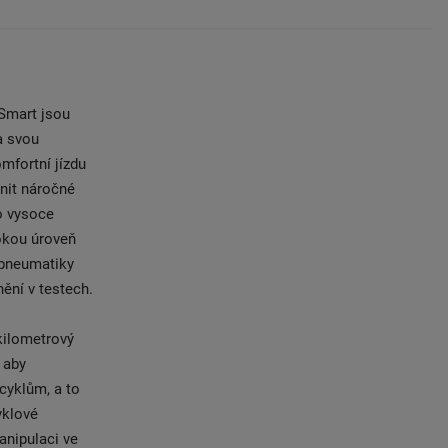
tSmart jsou
a svou
mfortní jízdu
nit náročné
ro vysoce
okou úroveň
n pneumatiky
ění v testech.
kilometrový
 aby
cyklům, a to
yklové
anipulaci ve