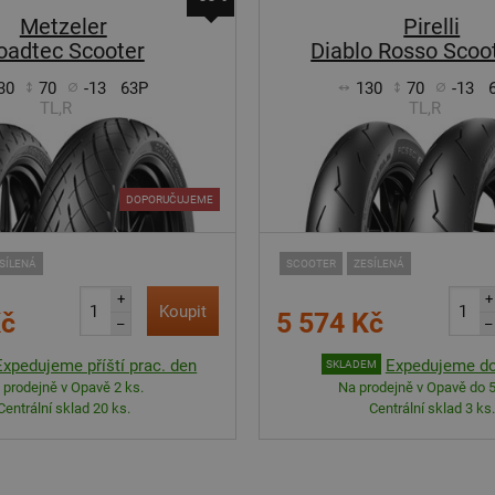
Metzeler
Pirelli
oadtec Scooter
Diablo Rosso Scoo
30
70
-13
63P
130
70
-13
TL,R
TL,R
DOPORUČUJEME
SÍLENÁ
SCOOTER
ZESÍLENÁ
+
+
Koupit
Kč
5 574 Kč
–
–
Expedujeme příští prac. den
Expedujeme do
SKLADEM
 prodejně v Opavě 2 ks.
Na prodejně v Opavě do 5
Centrální sklad 20 ks.
Centrální sklad 3 ks.