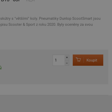
 skútry s "většími" koly. Pneumatiky Dunlop ScootSmart jsou
isu Scooter & Sport z roku 2020. Byly oceněny za svou
+
Koupit
–
ů