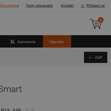
elkoobchod
Testy pneumatik
Kontakt
Přihlásit se
0
Autoservis
Výprodej
Zpět
Smart
B13
63P
TL,R