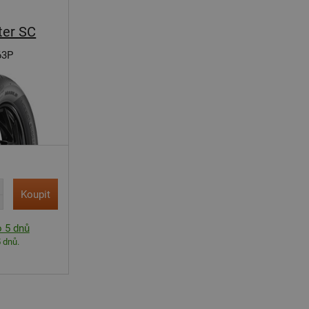
ter SC
63P
Koupit
 5 dnů
 dnů.