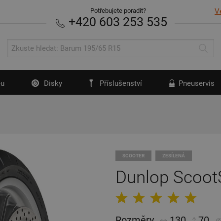
Potřebujete poradit?
V
+420 603 253 535
u
Disky
Příslušenství
Pneuservis
SCOOTER
ZESÍLENÁ
Dunlop Scoot
Rozměry
130
70