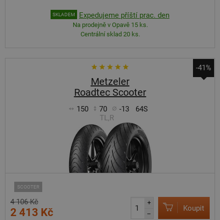
Expedujeme příští prac. den
SKLADEM
Na prodejně v Opavě 15 ks.
Centrální sklad 20 ks.
-41%
Metzeler
Roadtec Scooter
150
70
-13
64S
TL,R
SCOOTER
4 106 Kč
+
Koupit
2 413 Kč
–