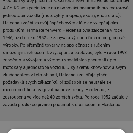
v oblasti výroby pneumatik. Od roku 1994 firma Heidenau GmbH
& Co KG se specializuje na navrhování pneumatik pro motorová
jednostopá vozidla (motocykly, mopedy, skútry, enduro atd).
Heidenau vděčí za svůj úspěch svým stále se vylepšujícím
produktům. Firma Reifenwerk Heidenau byla založena v roce
1946, až do roku 1952 se zabývala výrobou forem pro gumové
výrobky. Po přeměně továrny na společnost s ručením
omezeným, vzhledem k zvyšující se poptávce, bylo v roce 1993
započato s vývojem a výrobou speciálních pneumatik pro
motokáry a jednostopá vozidla. Díky svému know-how a svým
zkušenostem v této oblasti, Heidenau zajišťuje plnění
požadavků svých zákazníků, přizpůsobit se neustále se
měnícímu trhu a reagovat na nové trendy. Heidenau je
zastoupena ve více než 40 zemích světa. Po roce 1952 začala v
závodě produkce prvních pneumatik s označením Heidenau.