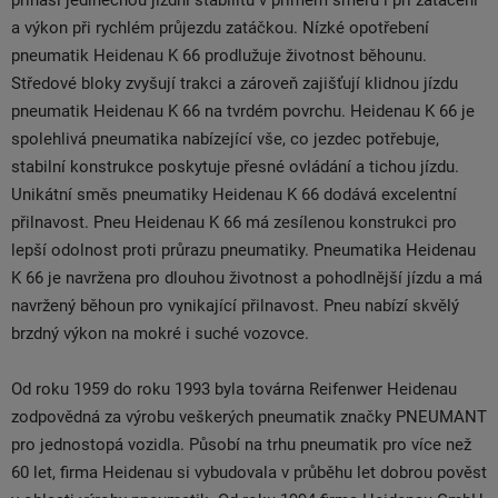
přináší jedinečnou jízdní stabilitu v přímém směru i při zatáčení
a výkon při rychlém průjezdu zatáčkou. Nízké opotřebení
pneumatik Heidenau K 66 prodlužuje životnost běhounu.
Středové bloky zvyšují trakci a zároveň zajišťují klidnou jízdu
pneumatik Heidenau K 66 na tvrdém povrchu. Heidenau K 66 je
spolehlivá pneumatika nabízející vše, co jezdec potřebuje,
stabilní konstrukce poskytuje přesné ovládání a tichou jízdu.
Unikátní směs pneumatiky Heidenau K 66 dodává excelentní
přilnavost. Pneu Heidenau K 66 má zesílenou konstrukci pro
lepší odolnost proti průrazu pneumatiky. Pneumatika Heidenau
K 66 je navržena pro dlouhou životnost a pohodlnější jízdu a má
navržený běhoun pro vynikající přilnavost. Pneu nabízí skvělý
brzdný výkon na mokré i suché vozovce.
Od roku 1959 do roku 1993 byla továrna Reifenwer Heidenau
zodpovědná za výrobu veškerých pneumatik značky PNEUMANT
pro jednostopá vozidla. Působí na trhu pneumatik pro více než
60 let, firma Heidenau si vybudovala v průběhu let dobrou pověst