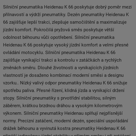
Silniční pneumatika Heidenau K 66 poskytuje dobrý poměr mezi
přilnavostí a výdrží pneumatiky. Dezén pneumatiky Heidenau K
66 zajišťuje lepší trakci, zlepšuje samočištění a maximalizuje
jízdní komfort. Pokročilá pryžová směs poskytuje větší
odolnost běhounu vůči opotřebení. Silniční pneumatika
Heidenau K 66 poskytuje vysoký jízdní komfort a velmi přesné
ovládání motocyklu. Silniční pneumatika Heidenau K 66
zajišťuje vynikající trakci a kontrolu v zatáčkách a rychlých
změnách směru. Dlouhé životnosti a vynikajících jízdních
vlastností je dosaženo kombinací moderní směsi a designu
vzorku.. Nízký valivý odpor pneumatiky Heidenau K 66 snižuje
spotřebu paliva. Přesné řízení, klidná jízda a vynikající držení
stopy. Silniční pneumatiky s prvotřídní stabilitou, silným
záběrem, krátkou brzdnou dráhou a vysokým kilometrovým
výkonem. Silniční pneumatiky Heidenau splňují nejpřísnější
normy. Precizní zatáčení, moderní dezén, speciální uspořádání
drážek běhounu a vyvinutá kostra pneumatiky Heidenau K 66