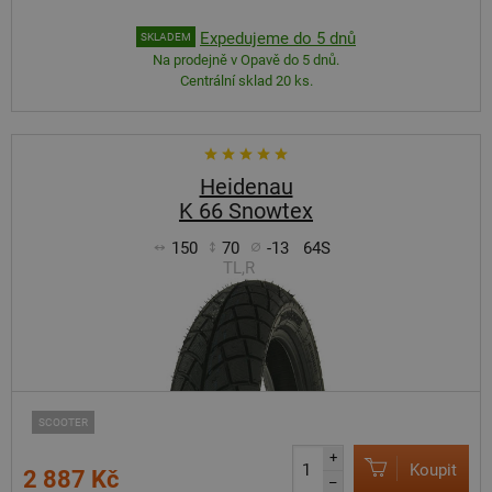
Expedujeme do 5 dnů
SKLADEM
Na prodejně v Opavě do 5 dnů.
Centrální sklad 20 ks.
Heidenau
K 66 Snowtex
150
70
-13
64S
TL,R
SCOOTER
+
Koupit
2 887 Kč
–