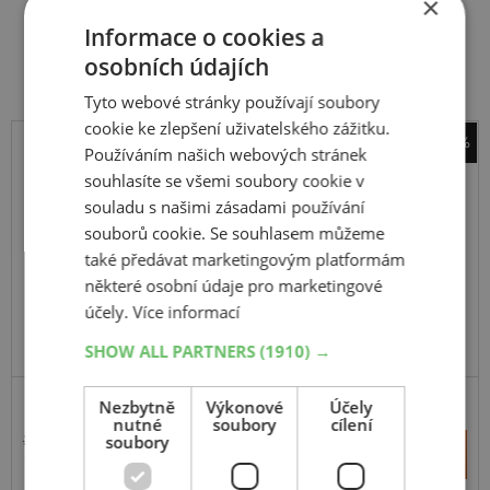
×
Související produkty
Informace o cookies a
osobních údajích
Tyto webové stránky používají soubory
cookie ke zlepšení uživatelského zážitku.
-42%
Používáním našich webových stránek
Michelin
souhlasíte se všemi soubory cookie v
City Grip 2
souladu s našimi zásadami používání
souborů cookie. Se souhlasem můžeme
150
70
B13
64S
TL,R
také předávat marketingovým platformám
některé osobní údaje pro marketingové
účely.
Více informací
DOPORUČUJEME
SHOW ALL PARTNERS
(1910) →
Nezbytně
Výkonové
Účely
SCOOTER
nutné
soubory
cílení
soubory
3 173 Kč
+
Koupit
1 847 Kč
–