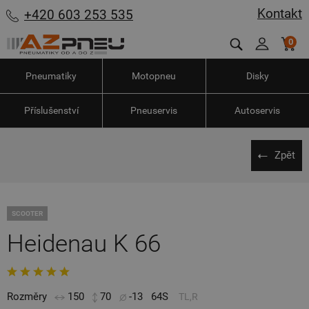
Kontakt
+420 603 253 535
0
Pneumatiky
Motopneu
Disky
Příslušenství
Pneuservis
Autoservis
Zpět
SCOOTER
Heidenau K 66
Rozměry
150
70
-13
64S
TL,R