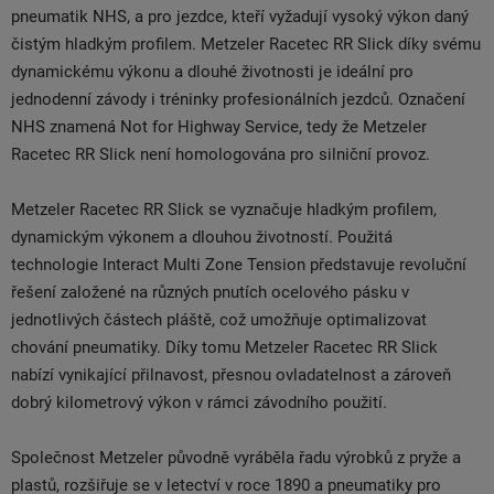
pneumatik NHS, a pro jezdce, kteří vyžadují vysoký výkon daný
čistým hladkým profilem. Metzeler Racetec RR Slick díky svému
dynamickému výkonu a dlouhé životnosti je ideální pro
jednodenní závody i tréninky profesionálních jezdců. Označení
NHS znamená Not for Highway Service, tedy že Metzeler
Racetec RR Slick není homologována pro silniční provoz.
Metzeler Racetec RR Slick se vyznačuje hladkým profilem,
dynamickým výkonem a dlouhou životností. Použitá
technologie Interact Multi Zone Tension představuje revoluční
řešení založené na různých pnutích ocelového pásku v
jednotlivých částech pláště, což umožňuje optimalizovat
chování pneumatiky. Díky tomu Metzeler Racetec RR Slick
nabízí vynikající přilnavost, přesnou ovladatelnost a zároveň
dobrý kilometrový výkon v rámci závodního použití.
Společnost Metzeler původně vyráběla řadu výrobků z pryže a
plastů, rozšiřuje se v letectví v roce 1890 a pneumatiky pro