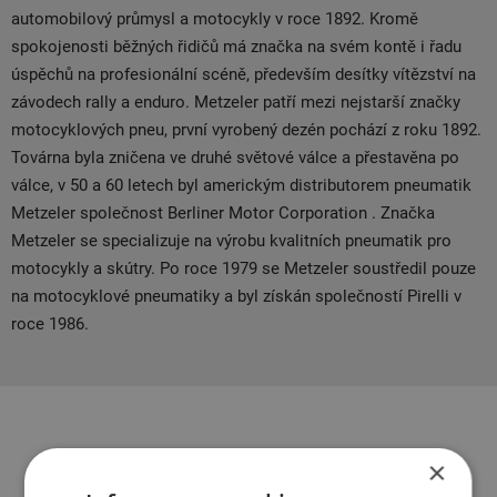
automobilový průmysl a motocykly v roce 1892. Kromě
spokojenosti běžných řidičů má značka na svém kontě i řadu
úspěchů na profesionální scéně, především desítky vítězství na
závodech rally a enduro. Metzeler patří mezi nejstarší značky
motocyklových pneu, první vyrobený dezén pochází z roku 1892.
Továrna byla zničena ve druhé světové válce a přestavěna po
válce, v 50 a 60 letech byl americkým distributorem pneumatik
Metzeler společnost Berliner Motor Corporation . Značka
Metzeler se specializuje na výrobu kvalitních pneumatik pro
motocykly a skútry. Po roce 1979 se Metzeler soustředil pouze
na motocyklové pneumatiky a byl získán společností Pirelli v
roce 1986.
Související produkty
×