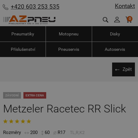
Kontakt
+420 603 253 535
0
Pneumatiky
Motopneu
Disky
Příslušenství
Pneuservis
Autoservis
Zpět
ZÁVODNÍ
EXTRA CENA
Metzeler Racetec RR Slick
Rozměry
200
60
R17
TL,R,K2