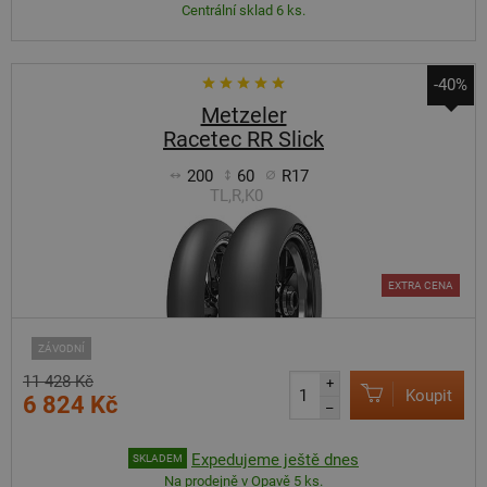
Centrální sklad 6 ks.
-40%
Metzeler
Racetec RR Slick
200
60
R17
TL,R,K0
EXTRA CENA
ZÁVODNÍ
11 428 Kč
+
Koupit
6 824 Kč
–
Expedujeme ještě dnes
SKLADEM
Na prodejně v Opavě 5 ks.