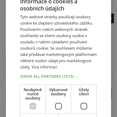
Informace o cookies a
osobních údajích
Tyto webové stránky používají soubory
-47%
cookie ke zlepšení uživatelského zážitku.
Pirelli
Používáním našich webových stránek
Diablo Supercorsa SP V4
souhlasíte se všemi soubory cookie v
200
60
R17
80W
souladu s našimi zásadami používání
TL,R
souborů cookie. Se souhlasem můžeme
také předávat marketingovým platformám
některé osobní údaje pro marketingové
účely.
Více informací
DOPORUČUJEME
SHOW ALL PARTNERS
(1910) →
SILNIČNÍ
Nezbytně
Výkonové
Účely
10 909 Kč
+
Koupit
nutné
soubory
cílení
5 817 Kč
–
soubory
Expedujeme ještě dnes
SKLADEM
Na prodejně v Opavě 20 ks.