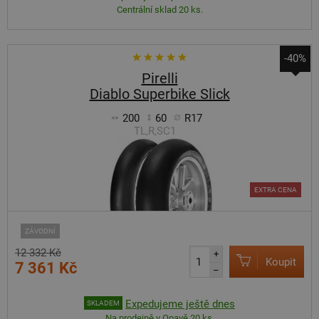
Centrální sklad 20 ks.
-40%
Pirelli
Diablo Superbike Slick
200
60
R17
TL,R,SC1
EXTRA CENA
ZÁVODNÍ
12 332 Kč
+
Koupit
7 361 Kč
–
Expedujeme ještě dnes
SKLADEM
Na prodejně v Opavě 20 ks.