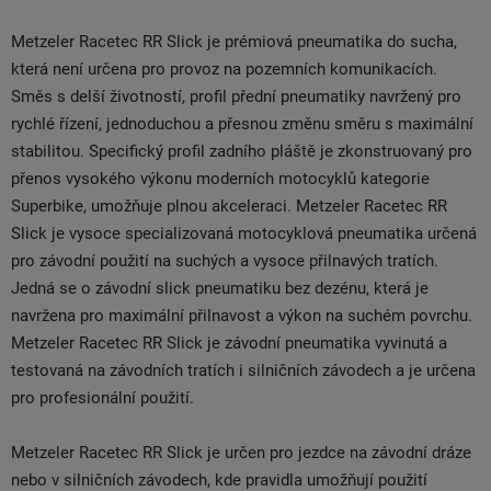
Metzeler Racetec RR Slick je prémiová pneumatika do sucha,
která není určena pro provoz na pozemních komunikacích.
Směs s delší životností, profil přední pneumatiky navržený pro
rychlé řízení, jednoduchou a přesnou změnu směru s maximální
stabilitou. Specifický profil zadního pláště je zkonstruovaný pro
přenos vysokého výkonu moderních motocyklů kategorie
Superbike, umožňuje plnou akceleraci. Metzeler Racetec RR
Slick je vysoce specializovaná motocyklová pneumatika určená
pro závodní použití na suchých a vysoce přilnavých tratích.
Jedná se o závodní slick pneumatiku bez dezénu, která je
navržena pro maximální přilnavost a výkon na suchém povrchu.
Metzeler Racetec RR Slick je závodní pneumatika vyvinutá a
testovaná na závodních tratích i silničních závodech a je určena
pro profesionální použití.
Metzeler Racetec RR Slick je určen pro jezdce na závodní dráze
nebo v silničních závodech, kde pravidla umožňují použití