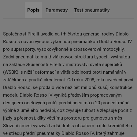
Popis
Parametry
Test pneumatiky
Společnost Pirelli uvedla na trh čtvrtou generaci rodiny Diablo
Rosso s novou vysoce výkonnou pneumatikou Diablo Rosso IV
pro supersporty, vysokovýkonné a crossoverové motocykly.
Zadní pneumatika má třívláknovou strukturu Lyocell, vyvinutou
na základě zkušeností Pirelli v mistrovství světa superbiků
(WSBK), s nižší deformací a větší odolností proti namáhání v
zatáčkách a prudké akceleraci. Od roku 2008, roku uvedení první
Diablo Rosso, se prodalo více než pět milionů kusů, konstrukce
modelu Diablo Rosso IV vyniká především propracovaným
designem ocelových prutů, přední pneu má o 20 procent méně
výplně z umělého hedvábí, což zvyšuje tuhost a zlepšuje pocit z
jízdy a přesnost, díky většímu prostoru pro gumovou směs.
Složení směsi využívá tvrdší druh s obsahem oxidu křemičitého
ve středu přední pneumatiky Diablo Rosso IV, který zahrnuje