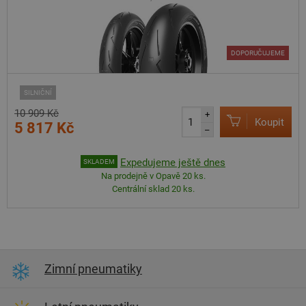
DOPORUČUJEME
SILNIČNÍ
10 909 Kč
+
Koupit
5 817 Kč
–
Expedujeme ještě dnes
SKLADEM
Na prodejně v Opavě 20 ks.
Centrální sklad 20 ks.
Zimní pneumatiky