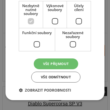
200
60
R17
80W
Nezbytně
Výkonové
TL,R
Účely
nutné
soubory
cílení
soubory
DOPORUČUJEME
Funkční soubory
Nezařazené
soubory
SILNIČNÍ
9 932 Kč
+
Koupit
5 345 Kč
–
VŠE PŘIJMOUT
Expedujeme ještě dnes
SKLADEM
Na prodejně v Opavě 1 ks.
Centrální sklad 20 ks.
VŠE ODMÍTNOUT
ZOBRAZIT PODROBNOSTI
-46%
Pirelli
Diablo Supercorsa SP V3