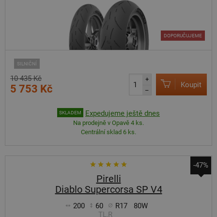
DOPORUČUJEME
SILNIČNÍ
10 435 Kč
+
Koupit
5 753 Kč
–
Expedujeme ještě dnes
SKLADEM
Na prodejně v Opavě 4 ks.
Centrální sklad 6 ks.
-47%
Pirelli
Diablo Supercorsa SP V4
200
60
R17
80W
TL,R