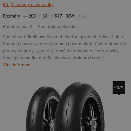
Přejít na testy pneumatiky
Rozměry
200
60
R17
80W
TL,R
Počet směsí: 2
Konstrukce: Radiální
Společnost Pirelli uvedla na trh čtvrtou generaci rodiny Diablo
Rosso s novou vysoce výkonnou pneumatikou Diablo Rosso IV
pro supersporty, vysokovýkonné a crossoverové motocykly.
Zadní pneumatika má třívláknovou strukturu Lyocell,...
Více informací
-46%