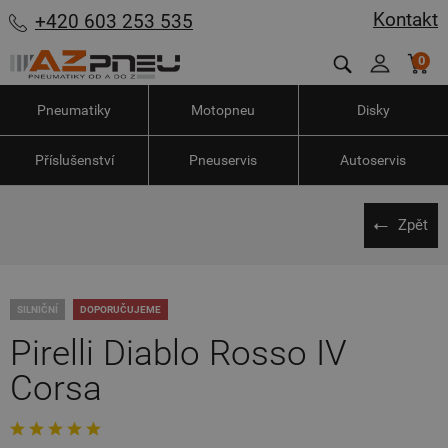
Kontakt
+420 603 253 535
0
Pneumatiky
Motopneu
Disky
Příslušenství
Pneuservis
Autoservis
Zpět
SILNIČNÍ
DOPORUČUJEME
Pirelli Diablo Rosso IV
Corsa