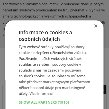
sportovních a výkoných pneumatik. V současné době je pátým
největším světovým producentem na trhu pneumatik. Vyniká ve
směru technologických a výzkumných schopnostech a
profesionálních dovednostech zaměstnanců. Společnost Pirelli
×
je obrovský mezinárodní podnik s dlouhouletou tradicí, která
Informace o cookies a
sahá daleko do minulého století.
osobních údajích
Tyto webové stránky používají soubory
cookie ke zlepšení uživatelského zážitku.
Používáním našich webových stránek
souhlasíte se všemi soubory cookie v
Související produkty
souladu s našimi zásadami používání
souborů cookie. Se souhlasem můžeme
také předávat marketingovým platformám
některé osobní údaje pro marketingové
-46%
účely.
Více informací
Pirelli
Diablo Rosso IV
SHOW ALL PARTNERS
(1910) →