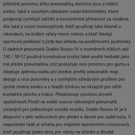
přibližně polovinu šířky pneumatiky, bočnice jsou z měkčí
směsi, také s vysokým obsahem oxidu křemičitého, které
podporují rychlejší zahřátí a konzistentní přilnavost za studena.
Ale také ji ocení motocyklisté, kteří používají bike hlavně o
víkendech, na krátké výlety mimo město a kteří hledají
sportovní potěšení z jízdy bez ohledu na povětrnostní podmínky.
U zadních pneumatik Diablo Rosso IV o rozměrech nižších než
190 / 50-17 používá konstrukce kostry také umělé hedvábí jako
má přední pneumatika, což poskytuje více prostoru pro gumu a
zlepšuje zpětnou vazbu pro jezdce, profily pneumatik mají
design s více poloměry a s ostřejším středovým profilem pro
rychlé změny směru a s hladší křivkou na okrajích pro větší
kontaktní plochu a trakci. Představuje vysokou úroveň
společnosti Pirelli ve světě vysoce výkonných pneumatik
určených pro jednostopá vozidla vozidla. Diablo Rosso IV je k
dispozici v pěti velikostech pro přední a deseti pro zadní kola. V
neposlední řadě je určena pro majitele sportovních crossoverů,
kteří používají jeden stroj pro výlety na střední a dlouhé