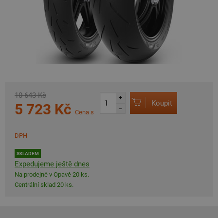
10 643 Kč
+
Koupit
5 723 Kč
–
Cena s
DPH
SKLADEM
Expedujeme ještě dnes
Na prodejně v Opavě 20 ks.
Centrální sklad 20 ks.