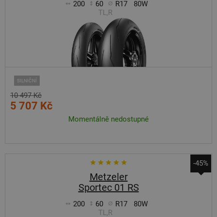
200
60
R17
80W
TL,R
SILNIČNÍ
10 497 Kč
5 707 Kč
Momentálně nedostupné
-45%
Metzeler
Sportec 01 RS
200
60
R17
80W
TL,R