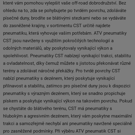
které vám pomohou vylepšit vaše off-road dobrodružství. Bez
ohledu na to, zda se pohybujete po tvrdém povrchu, zdoláváte
písečné duny, brodíte se blátivými stezkami nebo se vydáváte
do zasněžené krajiny, v sortimentu CST určitě najdete
pneumatiku, která vyhovuje vašim potřebám. ATV pneumatiky
CST jsou navrženy s využitím pokročilých technologií a
odolných materiálů, aby poskytovaly vynikající výkon a
spolehlivost. Pneumatiky CST nabízejí vynikající trakci, stabilitu
a ovladatelnost, díky čemuž můžete s jistotou překonávat různé
terény a zdolávat náročné překážky. Pro tvrdé povrchy CST
nabízí pneumatiky s dezénem, který poskytuje vynikající
přilnavost a stabilitu, zatímco pro písečné duny jsou k dispozici
pneumatiky s výrazným dezénem, který se snadno propichuje
pískem a poskytuje vynikající výkon na takovém povrchu. Pokud
se chystáte do blátivého terénu, CST má pneumatiky s
hlubokým a agresivním dezénem, který vám poskytne maximální
trakci a samozřejmě nechybí ani pneumatiky navržené speciálně
pro zasněžené podmínky. Při výběru ATV pneumatik CST si