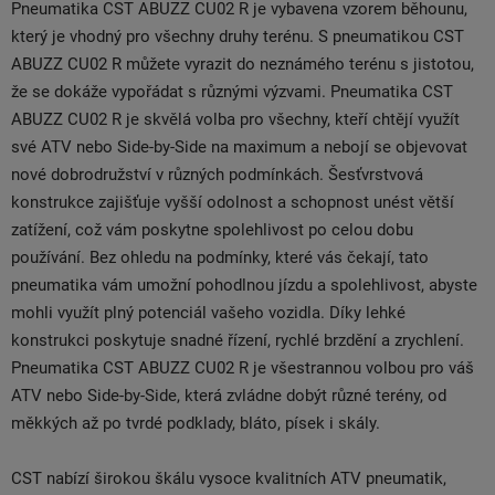
Pneumatika CST ABUZZ CU02 R je vybavena vzorem běhounu,
který je vhodný pro všechny druhy terénu. S pneumatikou CST
ABUZZ CU02 R můžete vyrazit do neznámého terénu s jistotou,
že se dokáže vypořádat s různými výzvami. Pneumatika CST
ABUZZ CU02 R je skvělá volba pro všechny, kteří chtějí využít
své ATV nebo Side-by-Side na maximum a nebojí se objevovat
nové dobrodružství v různých podmínkách. Šesťvrstvová
konstrukce zajišťuje vyšší odolnost a schopnost unést větší
zatížení, což vám poskytne spolehlivost po celou dobu
používání. Bez ohledu na podmínky, které vás čekají, tato
pneumatika vám umožní pohodlnou jízdu a spolehlivost, abyste
mohli využít plný potenciál vašeho vozidla. Díky lehké
konstrukci poskytuje snadné řízení, rychlé brzdění a zrychlení.
Pneumatika CST ABUZZ CU02 R je všestrannou volbou pro váš
ATV nebo Side-by-Side, která zvládne dobýt různé terény, od
měkkých až po tvrdé podklady, bláto, písek i skály.
CST nabízí širokou škálu vysoce kvalitních ATV pneumatik,