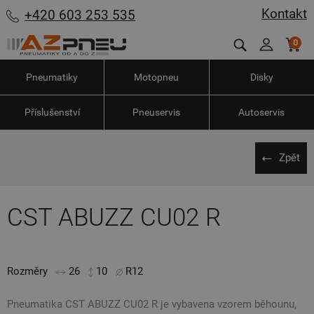
Kontakt
+420 603 253 535
0
Pneumatiky
Motopneu
Disky
Příslušenství
Pneuservis
Autoservis
Zpět
CST ABUZZ CU02 R
Rozměry
26
10
R12
Pneumatika CST ABUZZ CU02 R je vybavena vzorem běhounu,