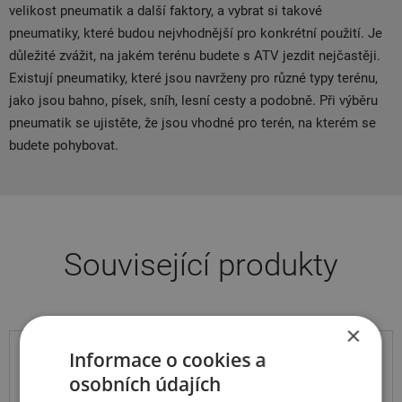
velikost pneumatik a další faktory, a vybrat si takové
pneumatiky, které budou nejvhodnější pro konkrétní použití. Je
důležité zvážit, na jakém terénu budete s ATV jezdit nejčastěji.
Existují pneumatiky, které jsou navrženy pro různé typy terénu,
jako jsou bahno, písek, sníh, lesní cesty a podobně. Při výběru
pneumatik se ujistěte, že jsou vhodné pro terén, na kterém se
budete pohybovat.
Související produkty
×
Informace o cookies a
JOURNEY
osobních údajích
P361