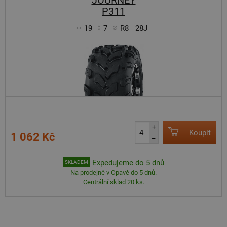
JOURNEY
P311
19
7
R8
28J
+
Koupit
1 062 Kč
–
Expedujeme do 5 dnů
SKLADEM
Na prodejně v Opavě do 5 dnů.
Centrální sklad 20 ks.