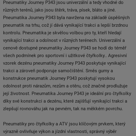
Pneumatiky Journey P343 jsou univerzální a tedy vhodné do
různých terénů, jako jsou štěrk, tráva, písek, bláto a jiné.
Pneumatika Journey P343 byla navržena na základě úspěšných
pneumatik na trhu, což jí dává vynikající trakci a lepší brzdnou
kontrolu. Pneumatika je skvělou volbou pro ty, kteří hledají
vynikající trakci a odolnost v různých terénech. Univerzální a
cenově dostupné pneumatiky Journey P343 se hodí do téměř
všech podmínek pro sportovní i užitkové čtyřkolky.. Agresivní
vzorek dezénu pneumatiky Journey P343 poskytuje vynikající
trakci a zároveň podporuje samočištění. Směs gumy a
konstrukce pneumatik Journey P343 poskytují vysokou
odolnost proti nárazům, rezům a otěru, což značně prodlužuje
její životnost. Pneumatika Journey P343 je ideální pro čtyřkolky
díky své konstrukci a dezénu, které zajišťují vynikající trakci a
zlepšují rovnováhu jak na pevném, tak na měkkém povrchu.
Pneumatiky pro čtyřkolky a ATV jsou klíčovým prvkem, který
výrazně ovlivňuje výkon a jízdní vlastnosti, správný výběr