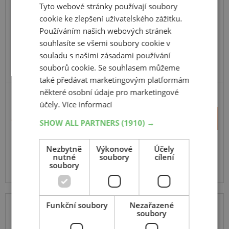
Tyto webové stránky používají soubory
19
7
R8
28J
cookie ke zlepšení uživatelského zážitku.
Používáním našich webových stránek
souhlasíte se všemi soubory cookie v
souladu s našimi zásadami používání
souborů cookie. Se souhlasem můžeme
také předávat marketingovým platformám
některé osobní údaje pro marketingové
účely.
Více informací
+
Koupit
1 008 Kč
SHOW ALL PARTNERS
(1910) →
–
Nezbytně
Výkonové
Účely
Expedujeme do 5 dnů
SKLADEM
nutné
soubory
cílení
Na prodejně v Opavě do 5 dnů.
soubory
Centrální sklad 20 ks.
Funkční soubory
Nezařazené
soubory
JOURNEY