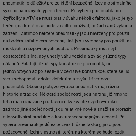
pneumatik je důležitý pro zajištění bezpečné jízdy a optimálního
výkonu na různých typech terénu. Při výběru pneumatik pro
čtyřkolky a ATV se musí brát v úvahu několik faktorů, jako je typ
terénu, na kterém se bude vozidlo používat, požadovaný výkon a
zatížení. Zatímco některé pneumatiky jsou navrženy pro použití
na tvrdém asfaltovém povrchu, jiné jsou vyrobeny pro použití na
měkkých a nezpevněných cestách. Pneumatiky musí být
dostatečně silné, aby unesly váhu vozidla a zvládly různé typy
nákladů. Existují různé typy konstrukce pneumatik, od
jednovrstvých až po šesti- a vícevrstvé konstrukce, které se liší
svou schopností odolat defektům a zvyšují životnost
pneumatik. Obecně platí, že výrobci pneumatik mají různé
historie a tradice. Některé společnosti jsou na trhu již mnoho
let a mají uznávané postavení díky kvalitě svých výrobků,
zatímco jiné společnosti jsou relativně nové a snaží se prorazit
s inovativními produkty a konkurenceschopnými cenami. Při
výběru pneumatik je důležité zvážit různé faktory, jako jsou
požadované jízdní vlastnosti, terén, na kterém se bude jezdit,