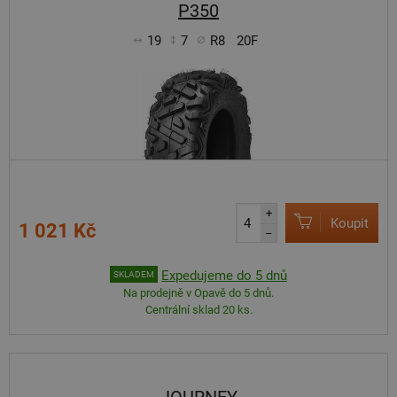
P350
19
7
R8
20F
+
Koupit
1 021 Kč
–
Expedujeme do 5 dnů
SKLADEM
Na prodejně v Opavě do 5 dnů.
Centrální sklad 20 ks.