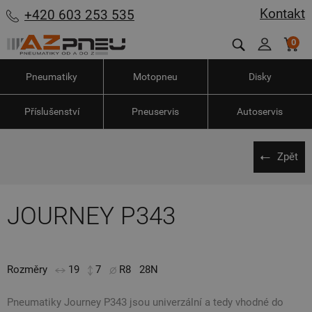
Kontakt
+420 603 253 535
0
Pneumatiky
Motopneu
Disky
Příslušenství
Pneuservis
Autoservis
Zpět
JOURNEY P343
Rozměry
19
7
R8
28N
Pneumatiky Journey P343 jsou univerzální a tedy vhodné do