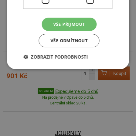
P330
19
7
R8
28J
VŠE PŘIJMOUT
VŠE ODMÍTNOUT
ZOBRAZIT PODROBNOSTI
+
Koupit
901 Kč
–
Expedujeme do 5 dnů
SKLADEM
Na prodejně v Opavě do 5 dnů.
Centrální sklad 20 ks.
JOURNEY