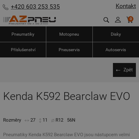
Kontakt
+420 603 253 535
0
Pneumatiky
Motopneu
Disky
Příslušenství
Pneuservis
Autoservis
Zpět
Kenda K592 Bearclaw EVO
Rozměry
27
11
R12
56N
Pneumatiky Kenda K592 Bearclaw EVO jsou nástupcem velmi