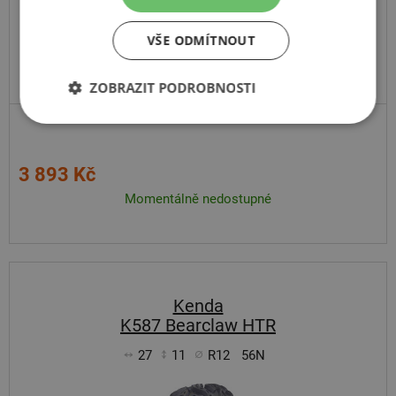
VŠE ODMÍTNOUT
ZOBRAZIT PODROBNOSTI
3 893 Kč
Momentálně nedostupné
Kenda
K587 Bearclaw HTR
27
11
R12
56N