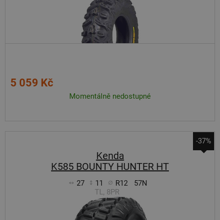
5 059 Kč
Momentálně nedostupné
-37%
Kenda
K585 BOUNTY HUNTER HT
27
11
R12
57N
TL, 8PR