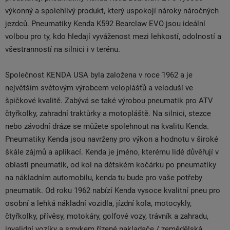
výkonný a spolehlivý produkt, který uspokojí nároky náročných
jezdců. Pneumatiky Kenda K592 Bearclaw EVO jsou ideální
volbou pro ty, kdo hledají vyváženost mezi lehkostí, odolností a
všestranností na silnici i v terénu.
Společnost KENDA USA byla založena v roce 1962 a je
největším světovým výrobcem veloplášťů a veloduší ve
špičkové kvalitě. Zabývá se také výrobou pneumatik pro ATV
čtyřkolky, zahradní traktůrky a motopláště. Na silnici, stezce
nebo závodní dráze se můžete spolehnout na kvalitu Kenda.
Pneumatiky Kenda jsou navrženy pro výkon a hodnotu v široké
škále zájmů a aplikací. Kenda je jméno, kterému lidé důvěřují v
oblasti pneumatik, od kol na dětském kočárku po pneumatiky
na nákladním automobilu, kenda tu bude pro vaše potřeby
pneumatik. Od roku 1962 nabízí Kenda vysoce kvalitní pneu pro
osobní a lehká nákladní vozidla, jízdní kola, motocykly,
čtyřkolky, přívěsy, motokáry, golfové vozy, trávník a zahradu,
invalidní vozíky a smykem řízené nakladače / zemědělská