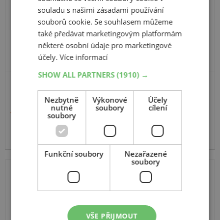
27
11
R12
souladu s našimi zásadami používání
souborů cookie. Se souhlasem můžeme
také předávat marketingovým platformám
některé osobní údaje pro marketingové
účely.
Více informací
SHOW ALL PARTNERS
(1910) →
Nezbytně
Výkonové
Účely
nutné
soubory
cílení
4 672 Kč
soubory
Momentálně nedostupné
Funkční soubory
Nezařazené
soubory
PIT BULL
GROWLER XOR
27
11
R12
70J
VŠE PŘIJMOUT