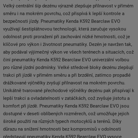
Velký centrální šíp dezénu výrazně zlepšuje přilnavost v přímém
směru i na mokrém povrchu, což přispívá k lepší kontrole a
bezpečnosti jízdy. Pneumatiky Kenda K592 Bearclaw EVO
využívají šestiplátnovou technologii, která zaručuje vysokou
odolnost proti proražení při zachování nízké hmotnosti, což je
klíčové pro výkon i životnost pneumatiky. Dezén je navržen tak,
aby podával výjimečný výkon ve všech terénech a situacích, což
činí pneumatiky Kenda K592 Bearclaw EVO univerzální volbou
pro různé jízdní podmínky. Velké středové bloky dezénu zlepšují
trakci při jízdě v přímém směru a při brzdění, zatímco propadlé
drážkované výčnělky zvyšují přilnavost na mokrém povrchu.
Unikátně tvarované přechodové výčnělky dezénu pak přispívají k
lepší trakci a ovladatelnosti v zatáčkách, což zvyšuje jistotu a
komfort při jízdě. Pneumatiky Kenda K592 Bearclaw EVO jsou
dostupné v deseti oblíbených rozměrech, což umožňuje jejich
široké použití na různých typech motocyklů a terénů. Díky
důrazu na snížení hmotnosti bez kompromisů v odolnosti
představují pneumatiky Kenda K592 Bearclaw EVO vysoce