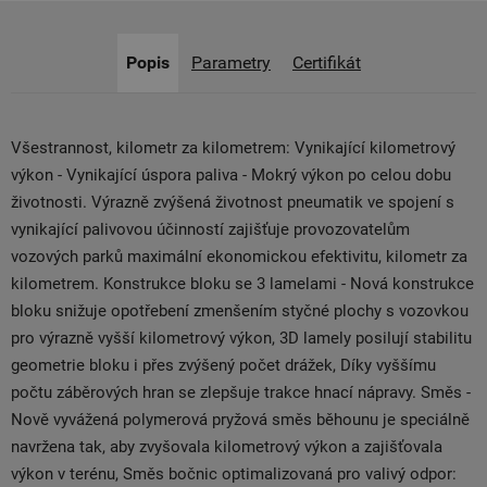
Popis
Parametry
Certifikát
Všestrannost, kilometr za kilometrem: Vynikající kilometrový
výkon - Vynikající úspora paliva - Mokrý výkon po celou dobu
životnosti. Výrazně zvýšená životnost pneumatik ve spojení s
vynikající palivovou účinností zajišťuje provozovatelům
vozových parků maximální ekonomickou efektivitu, kilometr za
kilometrem. Konstrukce bloku se 3 lamelami - Nová konstrukce
bloku snižuje opotřebení zmenšením styčné plochy s vozovkou
pro výrazně vyšší kilometrový výkon, 3D lamely posilují stabilitu
geometrie bloku i přes zvýšený počet drážek, Díky vyššímu
počtu záběrových hran se zlepšuje trakce hnací nápravy. Směs -
Nově vyvážená polymerová pryžová směs běhounu je speciálně
navržena tak, aby zvyšovala kilometrový výkon a zajišťovala
výkon v terénu, Směs bočnic optimalizovaná pro valivý odpor: