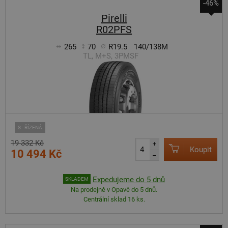
-46%
Pirelli
R02PFS
265
70
R19.5
140/138M
TL, M+S, 3PMSF
S - ŘÍZENÁ
19 332 Kč
+
Koupit
10 494 Kč
–
Expedujeme do 5 dnů
SKLADEM
Na prodejně v Opavě do 5 dnů.
Centrální sklad 16 ks.