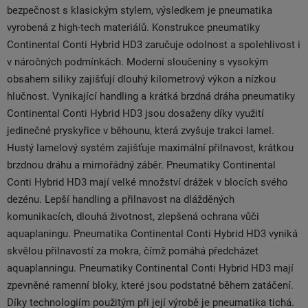
bezpečnost s klasickým stylem, výsledkem je pneumatika
vyrobená z high-tech materiálů. Konstrukce pneumatiky
Continental Conti Hybrid HD3 zaručuje odolnost a spolehlivost i
v náročných podmínkách. Moderní sloučeniny s vysokým
obsahem siliky zajišťují dlouhý kilometrový výkon a nízkou
hlučnost. Vynikající handling a krátká brzdná dráha pneumatiky
Continental Conti Hybrid HD3 jsou dosaženy díky využití
jedinečné pryskyřice v běhounu, která zvyšuje trakci lamel.
Hustý lamelový systém zajišťuje maximální přilnavost, krátkou
brzdnou dráhu a mimořádný záběr. Pneumatiky Continental
Conti Hybrid HD3 mají velké množství drážek v blocích svého
dezénu. Lepší handling a přilnavost na dlážděných
komunikacích, dlouhá životnost, zlepšená ochrana vůči
aquaplaningu. Pneumatika Continental Conti Hybrid HD3 vyniká
skvělou přilnavostí za mokra, čímž pomáhá předcházet
aquaplanningu. Pneumatiky Continental Conti Hybrid HD3 mají
zpevněné ramenní bloky, které jsou podstatné během zatáčení.
Díky technologiím použitým při její výrobě je pneumatika tichá.