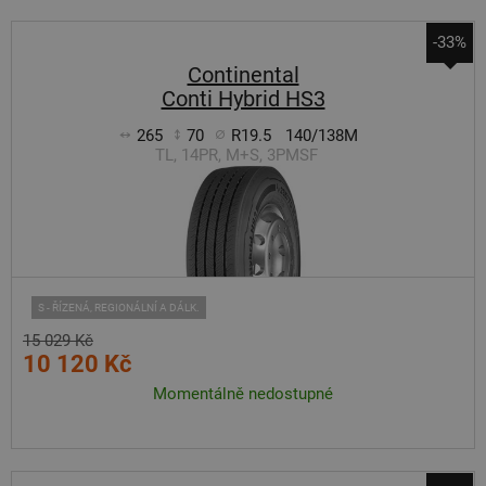
-33%
Continental
Conti Hybrid HS3
265
70
R19.5
140/138M
TL, 14PR, M+S, 3PMSF
S - ŘÍZENÁ, REGIONÁLNÍ A DÁLK.
15 029 Kč
10 120 Kč
Momentálně nedostupné