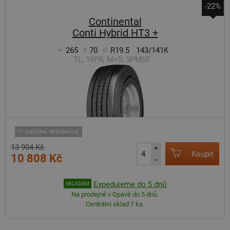
-22%
Continental
Conti Hybrid HT3 +
265
70
R19.5
143/141K
TL, 16PR, M+S, 3PMSF
T - VLEČENÁ, REGIONÁLNÍ
13 904 Kč
+
Koupit
10 808 Kč
–
Expedujeme do 5 dnů
SKLADEM
Na prodejně v Opavě do 5 dnů.
Centrální sklad 7 ks.