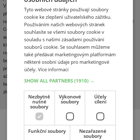
V řadě testů pneumatik figurují pneumatiky Continental na
Tyto webové stránky používají soubory
předních místech. Oproti konkurenci jsou tyto pneu cenově
cookie ke zlepšení uživatelského zážitku.
náročnější, avšak kvalita je nespočetně vyšší. Jako první přišel
Používáním našich webových stránek
Continental s výrobou zimních pneumatik na nákladní
souhlasíte se všemi soubory cookie v
automobily. Většinou se setkáme s kladnými ohlasy od těch,
souladu s našimi zásadami používání
kteří s pneu Continental mají zkušenosti. Od svého založení v
souborů cookie. Se souhlasem můžeme
roce 1871, Continental pracuje na jednom cíli: Zajišťovat
také předávat marketingovým platformám
bezpečnost na silnicích bez kompromisů, s komfortem a
některé osobní údaje pro marketingové
potěšením. Od první pneumatiky na světe se vzorkem běhounu
účely.
Více informací
až po vizionářskou Conti.eContact a inovace v automotivní
SHOW ALL PARTNERS
(1910) →
bezpečnosti – více než 140 let, neustále rozvíjíme naše
zkušenosti v mobilitě, dopravě a procesech.
Nezbytně
Výkonové
Účely
nutné
soubory
cílení
soubory
Související produkty
Funkční soubory
Nezařazené
soubory