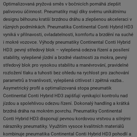
Optimalizovaná pryžová směs v bočnicích pomáhá zlepšit
palivovou účinnost. Pneumatiky mají díky svému unikátnímu
designu běhounu kratší brzdnou dráhu a zlepšenou akceleraci v
různých podmínkách. Pneumatika Continental Conti Hybrid HD3
vyniká v přilnavosti, ovladatelnosti, komfortu a brzdění na suché
i mokré vozovce. Výhody pneumatiky Continental Conti Hybrid
HD3: pevný středový blok – vylepšená odezva řízení a posílení
stability, vylepšené jízdní a brzdné vlastnosti za mokra, pevný
středový blok pro vysokou stabilitu a manévrování, pravidelné
rozložení tlaku a tuhosti bez ohledu na rychlost pro zachování
parametrů a trvanlivosti, vylepšená citlivost i zpětná vazba..
Asymetrický profil a optimalizovaná stopa pneumatik
Continental Conti Hybrid HD3 zajišťují vynikající kontrolu nad
jízdou a spolehlivou odezvu řízení. Dokonalý handling a krátká
brzdná dráha na mokrém povrchu. Pneumatiky Continental
Conti Hybrid HD3 disponují pevnou kordovou vrstvou a silnými
nárazníky pneumatiky. Využitím vysoce kvalitních materiálů
kombinuje pneumatika Continental Conti Hybrid HD3 pohodlí a