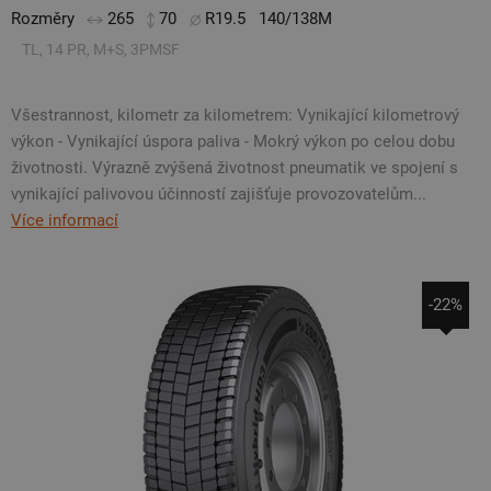
Rozměry
265
70
R19.5
140/138M
TL, 14 PR, M+S, 3PMSF
Všestrannost, kilometr za kilometrem: Vynikající kilometrový
výkon - Vynikající úspora paliva - Mokrý výkon po celou dobu
životnosti. Výrazně zvýšená životnost pneumatik ve spojení s
vynikající palivovou účinností zajišťuje provozovatelům...
Více informací
-22%