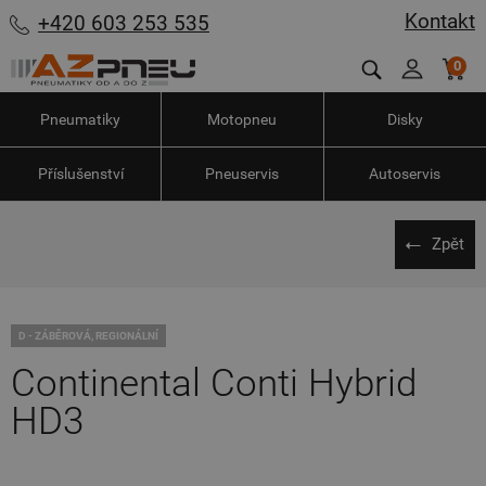
Kontakt
+420 603 253 535
0
Pneumatiky
Motopneu
Disky
Příslušenství
Pneuservis
Autoservis
Zpět
D - ZÁBĚROVÁ, REGIONÁLNÍ
Continental Conti Hybrid
HD3