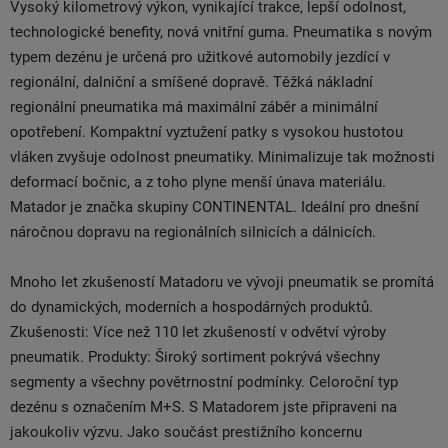
Vysoký kilometrový výkon, vynikající trakce, lepší odolnost,
technologické benefity, nová vnitřní guma. Pneumatika s novým
typem dezénu je určená pro užitkové automobily jezdící v
regionální, dalniční a smíšené dopravě. Těžká nákladní
regionální pneumatika má maximální záběr a minimální
opotřebení. Kompaktní vyztužení patky s vysokou hustotou
vláken zvyšuje odolnost pneumatiky. Minimalizuje tak možnosti
deformací bočnic, a z toho plyne menší únava materiálu.
Matador je značka skupiny CONTINENTAL. Ideální pro dnešní
náročnou dopravu na regionálních silnicích a dálnicích.
Mnoho let zkušeností Matadoru ve vývoji pneumatik se promítá
do dynamických, moderních a hospodárných produktů.
Zkušenosti: Více než 110 let zkušeností v odvětví výroby
pneumatik. Produkty: Široký sortiment pokrývá všechny
segmenty a všechny povětrnostní podmínky. Celoroční typ
dezénu s označením M+S. S Matadorem jste připraveni na
jakoukoliv výzvu. Jako součást prestižního koncernu