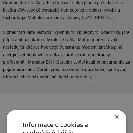
Continental, má Matador dlouhou tradici plnění požadavků na
kvalitu díky vysoké evropské kompetenci v oblasti výroby a
technologií. Matador je značka skupiny CONTINENTAL.
S pneumatikami Matador, vyvinutými skutečnými odborníky, jste
připraveni na jakoukoliv misi. Značka Matador představuje
následující klíčové hodnoty: Dynamika: Moderní značka plná
energie, velmi aktivní s velkými ambicemi. Všestranný
profesionál. Matador DH1 Matador vyrábí kvalitní pneumatiky za
přijatelnou cenu. Vyrábí pneu pro osobní a užitková, sportovní,
offroad, lehké nákladní i nákladní automobily.
Související produkty
×
Informace o cookies a
osobních údajích