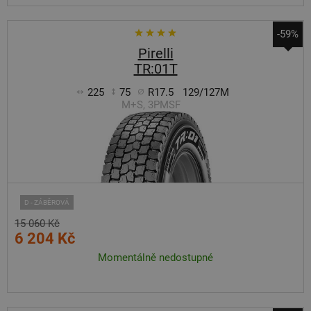
-59%
Pirelli
TR:01T
225
75
R17.5
129/127M
M+S, 3PMSF
D - ZÁBĚROVÁ
15 060 Kč
6 204 Kč
Momentálně nedostupné