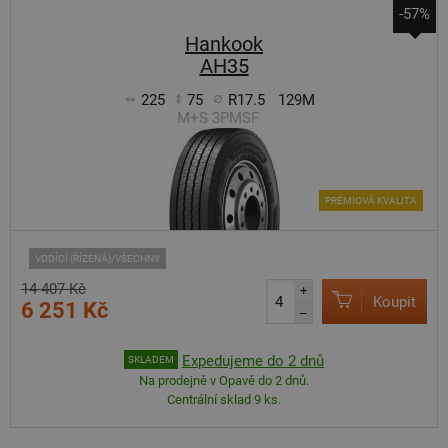
-57%
Hankook
AH35
225
75
R17.5
129M
M+S 3PMSF
PRÉMIOVÁ KVALITA
VODÍCÍ (ŘÍZENÁ)/VŠECHNY
14 407 Kč
+
Koupit
6 251 Kč
–
Expedujeme do 2 dnů
SKLADEM
Na prodejně v Opavě do 2 dnů.
Centrální sklad 9 ks.