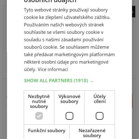
Tyto webové stránky používají soubory
-27%
cookie ke zlepšení uživatelského zážitku.
Barum
Používáním našich webových stránek
BD 200 R
souhlasíte se všemi soubory cookie v
225
75
R17.5
129/127M
souladu s našimi zásadami používání
TL, 12PR, M+S, 3PMSF
souborů cookie. Se souhlasem můžeme
také předávat marketingovým platformám
některé osobní údaje pro marketingové
účely.
Více informací
SHOW ALL PARTNERS
(1910) →
D - ZÁBĚROVÁ, REGIONÁLNÍ
Nezbytně
Výkonové
Účely
8 034 Kč
+
nutné
soubory
cílení
Koupit
5 827 Kč
–
soubory
Expedujeme do 2 dnů
SKLADEM
Na prodejně v Opavě do 2 dnů.
Funkční soubory
Nezařazené
Centrální sklad 4 ks.
soubory