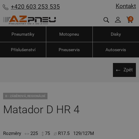
Kontakt
+420 603 253 535
0
Pneumatiky
Motopneu
Disky
Příslušenství
Pneuservis
Autoservis
Zpět
D - ZÁBĚROVÁ, REGIONÁLNÍ
Matador D HR 4
Rozměry
225
75
R17.5
129/127M