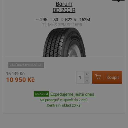
Barum
BD 200 R
295
80
R22.5
152M
TL M+S 3PMSF 16PR
ZÁBĚROVÁ (POHÁNĚNÁ)
15 149 Kč
+
Koupit
10 950 Kč
–
Expedujeme ještě dnes
SKLADEM
Na prodejně v Opavě do 2 dnů.
Centrální sklad 20 ks.