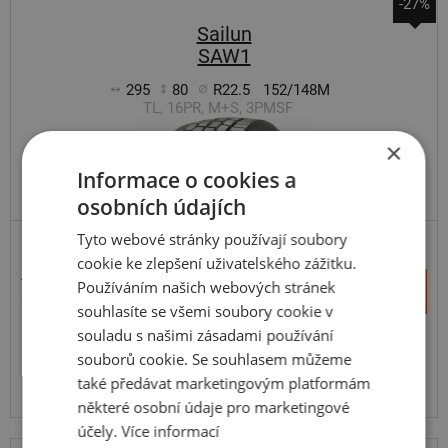
-27%
Sailun
SAW1
295
80
R22.5
152/148M
TL, 16PR, M+S, 3PMSF
×
Informace o cookies a
SUPER KVALITA/VÝKON
osobních údajích
Tyto webové stránky používají soubory
S - ŘÍZENÁ, ZIMNÍ
cookie ke zlepšení uživatelského zážitku.
13 007 Kč
+
Používáním našich webových stránek
Koupit
9 522 Kč
–
souhlasíte se všemi soubory cookie v
souladu s našimi zásadami používání
Expedujeme do 2 dnů
SKLADEM
souborů cookie. Se souhlasem můžeme
Na prodejně v Opavě do 2 dnů.
také předávat marketingovým platformám
Centrální sklad 2 ks.
některé osobní údaje pro marketingové
účely.
Více informací