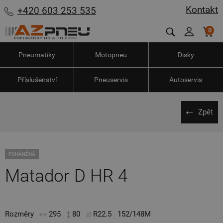
Kontakt
+420 603 253 535
0
Pneumatiky
Motopneu
Disky
Příslušenství
Pneuservis
Autoservis
Zpět
POHÁNĚNÁ
Matador D HR 4
Rozměry
295
80
R22.5
152/148M