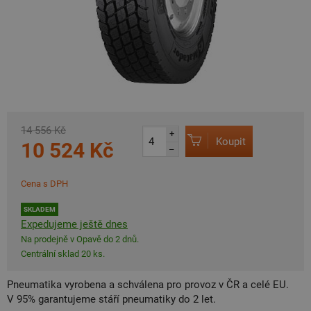
14 556 Kč
+
Koupit
10 524 Kč
–
Cena s DPH
SKLADEM
Expedujeme ještě dnes
Na prodejně v Opavě do 2 dnů.
Centrální sklad 20 ks.
Pneumatika vyrobena a schválena pro provoz v ČR a celé EU.
V 95% garantujeme stáří pneumatiky do 2 let.