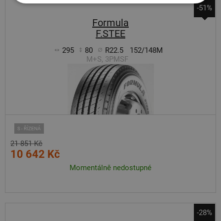
-51%
Formula
F.STEE
295
80
R22.5
152/148M
M+S, 3PMSF
S - ŘÍZENÁ
21 851 Kč
10 642 Kč
Momentálně nedostupné
-28%