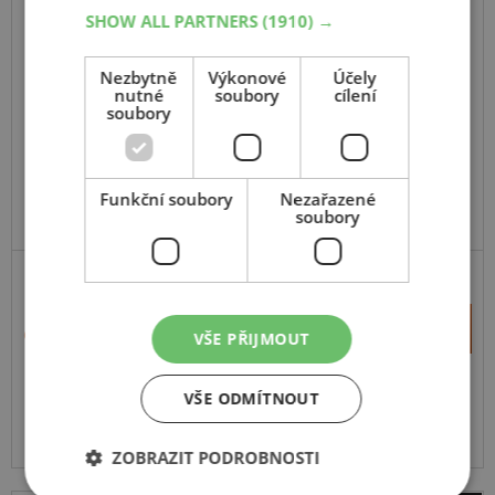
SHOW ALL PARTNERS
(1910) →
Windpower
PRO GU01
Nezbytně
Výkonové
Účely
nutné
soubory
cílení
295
80
R22.5
152 / 149J
soubory
TL, 18 PR, 3PMSF
Funkční soubory
Nezařazené
soubory
A - VŠECHNY, MĚSTSKÝ
+
Koupit
9 464 Kč
VŠE PŘIJMOUT
–
Expedujeme do 2 dnů
SKLADEM
VŠE ODMÍTNOUT
Na prodejně v Opavě do 2 dnů.
Centrální sklad 8 ks.
ZOBRAZIT PODROBNOSTI