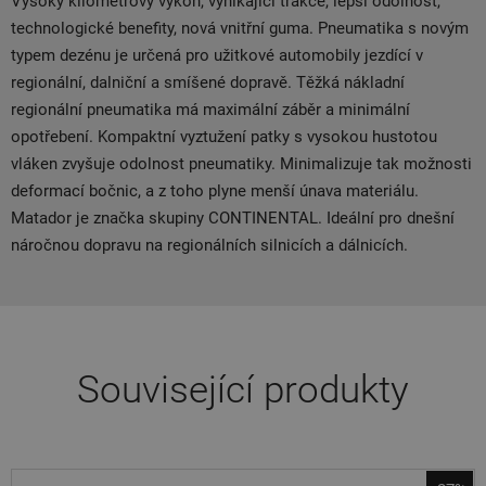
Vysoký kilometrový výkon, vynikající trakce, lepší odolnost,
technologické benefity, nová vnitřní guma. Pneumatika s novým
typem dezénu je určená pro užitkové automobily jezdící v
regionální, dalniční a smíšené dopravě. Těžká nákladní
regionální pneumatika má maximální záběr a minimální
opotřebení. Kompaktní vyztužení patky s vysokou hustotou
vláken zvyšuje odolnost pneumatiky. Minimalizuje tak možnosti
deformací bočnic, a z toho plyne menší únava materiálu.
Matador je značka skupiny CONTINENTAL. Ideální pro dnešní
náročnou dopravu na regionálních silnicích a dálnicích.
Související produkty