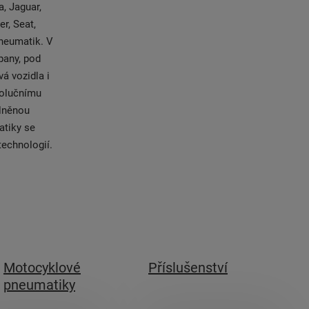
, Jaguar,
r, Seat,
neumatik. V
pany, pod
á vozidla i
volučnímu
plněnou
atiky se
technologií.
Motocyklové
Příslušenství
pneumatiky