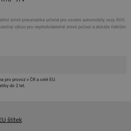
alitní zimní pneumatika určená pro osobní automobily, vozy SUV,
kutečný výkon pro nepředvídatelné zimní počasí a dokáže řidičům
a pro provoz v ČR a celé EU.
iky do 2 let.
EU štítek