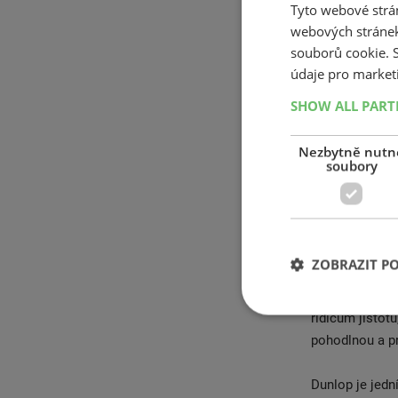
pokročilých pr
Tyto webové strán
oblast zajišťu
webových stránek
souborů cookie.
vyšší stabilitě
údaje pro market
obvodové defo
opotřebení běh
SHOW ALL PAR
efektivně rozk
přímé jízdy do
Nezbytně nutn
reakce vozu př
soubory
proměnlivé pod
typů lamel. Vý
Flange Shield 
nárazníkovou z
ZOBRAZIT P
Trailmax Raid 
moderní techno
řidičům jistot
pohodlnou a pr
Dunlop je jed