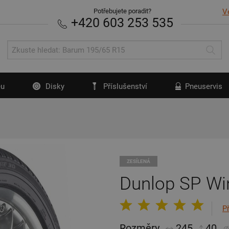
Potřebujete poradit?
V
+420 603 253 535
u
Disky
Příslušenství
Pneuservis
ZESÍLENÁ
Dunlop SP Wi
P
Rozměry
245
40