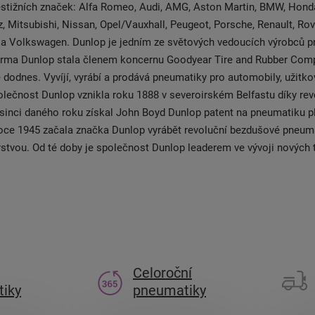
stižních značek: Alfa Romeo, Audi, AMG, Aston Martin, BMW, Honda
 Mitsubishi, Nissan, Opel/Vauxhall, Peugeot, Porsche, Renault, Rove
 a Volkswagen. Dunlop je jedním ze světových vedoucích výrobců p
firma Dunlop stala členem koncernu Goodyear Tire and Rubber Com
 dodnes. Vyvíjí, vyrábí a prodává pneumatiky pro automobily, užitkov
lečnost Dunlop vznikla roku 1888 v severoirském Belfastu díky re
osinci daného roku získal John Boyd Dunlop patent na pneumatiku 
oce 1945 začala značka Dunlop vyrábět revoluční bezdušové pneum
stvou. Od té doby je společnost Dunlop leaderem ve vývoji nových 
Celoroční
iky
pneumatiky