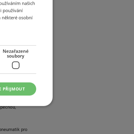
ická patní
Používáním našich
nějšímu řízení,
i používání
 některé osobní
rlay snižuje
 a rovnoměrné
 které
přechodu z
tomu jsou
Nezařazené
ový systém řeší
soubory
itím různých
e Maximum
 tvoří
atiky Dunlop
E PŘIJMOUT
kombinuje
p přináší
zpečnou,
pneumatik pro