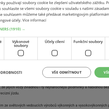
vků umožňujících lepší přenos informací z vozovky do řízení. Specif
ky používají soubory cookie ke zlepšení uživatelského zážitku. 
je pevnější spojení mezi pneumatikou a ráfkem, čímž přispívá k přes
 souhlasíte se všemi soubory cookie v souladu s našimi zásadam
 Se souhlasem můžeme také předávat marketingovým platformám
 a rychlé odezvě. Bezešvý pás JLB využívající technologii Hybrid Ove
ingové účely.
Více informací
rmace při vysokých rychlostech, což přináší mimořádnou stabilitu
ounu. Multiprofilový běhoun MRT se skládá z deseti různých profilů,
TNERS
(1910) →
ládají tlak na kontaktní ploše s vozovkou, což vede k plynulejšímu 
 zatáčky a výrazně lepší kontrole za všech jízdních podmínek. Díky 
é
Výkonové
Účely cílení
Funkční soubory
esnější a jízda stabilnější jak na mokru, tak i na suchu. Multilamel
soubory
mínky zimního období, od chladného sucha až po sníh a déšť, použ
sledkem je stabilní a vyrovnaný výkon v každé situaci. Technologi
MFS pak chrání ráfky z lehkých slitin pomocí gumového profilu, který
ónu proti poškození o obrubníky, a to u vybraných rozměrů. Pneum
ODROBNOSTI
VŠE ODMÍTNOUT
VŠ
stejně jako Dunlop Sp Winter Sport 3D ukazují, jak značka Dunlop 
logie s důrazem na bezpečnost, výkon a spolehlivost. Tento přístu
u, že jejich vozy zvládnou i ty nejnáročnější podmínky a nabídnou be
ecizní jízdu.
ním ze světových vedoucích výrobců výkonných a vysokovýkonných 