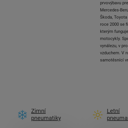
prvovýbavu pre
Mercedes-Benz,
Škoda, Toyota
roce 2000 se 
kterým funguje
motocykly. Spo
vynálezu, v pr
vzduchem. V r
samotěsnící vr
Zimní
Letní
pneumatiky
pneumat