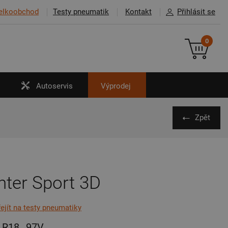
elkoobchod
Testy pneumatik
Kontakt
Přihlásit se
0
Autoservis
Výprodej
Zpět
nter Sport 3D
řejít na testy pneumatiky
R18
97V