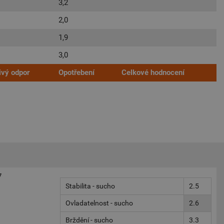
3,2
2,0
1,9
3,0
ivý odpor
Opotřebení
Celkové hodnocení
7
Stabilita - sucho
2.5
Ovladatelnost - sucho
2.6
Brždění - sucho
3.3