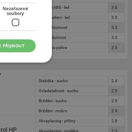
Brždění ABS - led
3.0
Nezařazené
soubory
Boční vedení - led
3.5
Vnitřní hlučnost
3.3
Vnější hlučnost
3.3
E PŘIJMOUT
Spotřeba paliva
3.3
7
Stabilita - sucho
2.4
Ovladatelnost - sucho
2.9
Brždění - sucho
2.5
Brždění - mokro
2.9
Akvaplaning - příčný
2.8
trol HP
Akvaplaning - podélný
2.3