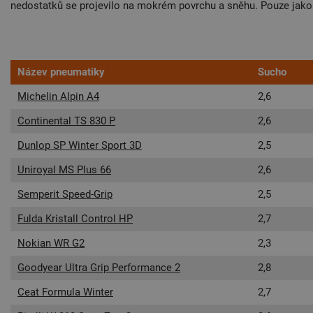
nedostatků se projevilo na mokrém povrchu a sněhu. Pouze jak
Název pneumatiky
Sucho
Michelin Alpin A4
2,6
Continental TS 830 P
2,6
Dunlop SP Winter Sport 3D
2,5
Uniroyal MS Plus 66
2,6
Semperit Speed-Grip
2,5
Fulda Kristall Control HP
2,7
Nokian WR G2
2,3
Goodyear Ultra Grip Performance 2
2,8
Ceat Formula Winter
2,7