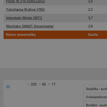
Pirelli W 210 SottoZero2
2,6
Yokohama W.drive V902
2,2
Interstate Winter IWT-2
3,7
Westlake SW601 Snowmaster
2,8
Název pneumatiky
Sucho
225
45
17
Stabilita - suc
Ovladatelnost
Brždění - suc