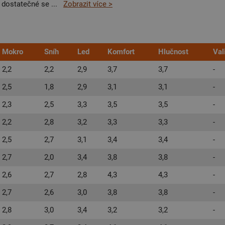
o dostatečné se
...
Zobrazit více >
Mokro
Sníh
Led
Komfort
Hlučnost
Val
2,2
2,2
2,9
3,7
3,7
-
2,5
1,8
2,9
3,1
3,1
-
2,3
2,5
3,3
3,5
3,5
-
2,2
2,8
3,2
3,3
3,3
-
2,5
2,7
3,1
3,4
3,4
-
2,7
2,0
3,4
3,8
3,8
-
2,6
2,7
2,8
4,3
4,3
-
2,7
2,6
3,0
3,8
3,8
-
2,8
3,0
3,4
3,2
3,2
-