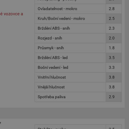
Ovladatelnost - mokro
2.8
é vozovce a
Kruh/Boční vedení - mokro
2.5
Brždění ABS - sníh
2.3
Rozjezd - sníh
2.0
Průsmyk - sníh
1.8
Brždění ABS - led
3.5
Boční vedení - led
3.3
Vnitřní hlučnost
3.8
Vnější hlučnost
3.8
Spotřeba paliva
2.9
7