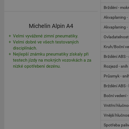
Brždění - mok
Akvaplaning - 
Michelin Alpin A4
Akvaplaning -
Velmi vyvážené zimní pneumatiky.
Ovladatelnost
Velmi dobré ve všech testovaných
Kruh/Boční ve
disciplínách.
Nejlepší známku pneumatiky získaly při
Brždění ABS - 
testech jízdy na mokrých vozovkách a za
nízké opotřebení dezénu.
Rozjezd - sníh
Průsmyk - sní
Brždění ABS - 
Boční vedení -
Vnitřní hlučno
Vnější hlučnos
Spotřeba pali