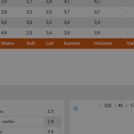
2,9
2,7
3,4
4,1
4,1
-
2,8
3,3
3,3
3,7
3,7
-
4,2
3,0
3,5
3,4
3,4
-
4,9
2,5
3,4
3,9
3,9
-
Mokro
Sníh
Led
Komfort
Hlučnost
Val
225
45
1
ho
2.3
 - sucho
2.8
ho
3.0