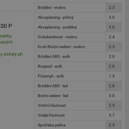
Brždění - mokro
2.3
Akvaplaning - příčný
3.0
830 P
Akvaplaning - podélný
3.0
matiky.
Ovladatelnost - mokro
2.4
ovaných
Kruh/Boční vedení - mokro
2.3
 získaly při
Brždění ABS - sníh
2.0
Rozjezd - sníh
2.0
Průsmyk - sníh
1.5
Brždění ABS - led
2.8
Boční vedení - led
3.0
Vnitřní hlučnost
2.5
Vnější hlučnost
3.7
Spotřeba paliva
2.5