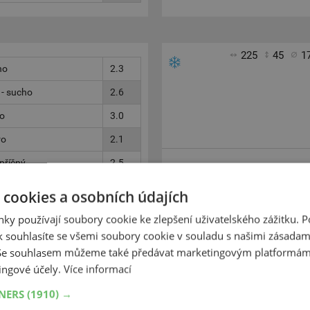
225
45
1
ho
2.3
 - sucho
2.6
ho
3.0
ro
2.1
příčný
2.5
Uniroyal MS Plu
 podélný
2.3
 cookies a osobních údajích
Nejlepší známku tyto zimn
 - mokro
2.4
ky používají soubory cookie ke zlepšení uživatelského zážitku. 
získaly při testech jízdy na
dení - mokro
2.3
 souhlasíte se všemi soubory cookie v souladu s našimi zásadam
vozovce.
Drobné nedostatky zjištěny 
 Se souhlasem můžeme také předávat marketingovým platformám
sníh
2.5
sněhu a ve zvýšené spotřebě
ingové účely.
Více informací
2.5
TNERS
(1910) →
h
2.5