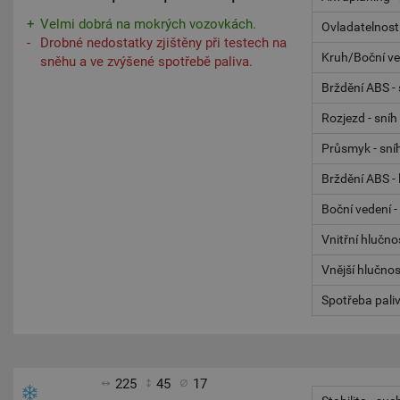
Velmi dobrá na mokrých vozovkách.
Ovladatelnost
Drobné nedostatky zjištěny při testech na
Kruh/Boční ve
sněhu a ve zvýšené spotřebě paliva.
Brždění ABS - 
Rozjezd - sníh
Průsmyk - sní
Brždění ABS - 
Boční vedení -
Vnitřní hlučno
Vnější hlučnos
Spotřeba pali
225
45
17