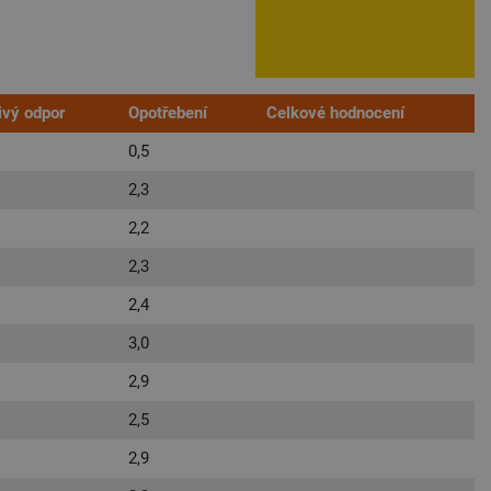
ivý odpor
Opotřebení
Celkové hodnocení
0,5
2,3
2,2
2,3
2,4
3,0
2,9
2,5
2,9