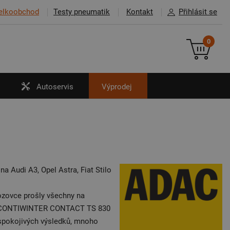
elkoobchod
Testy pneumatik
Kontakt
Přihlásit se
0
Autoservis
Výprodej
 Audi A3, Opel Astra, Fiat Stilo
ozovce prošly všechny na
 A4, CONTIWINTER CONTACT TS 830
spokojivých výsledků, mnoho