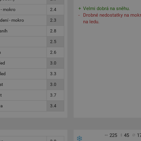
Velmi dobrá na sněhu.
 - mokro
2.4
Drobné nedostatky na mokr
dení - mokro
2.3
na ledu.
sníh
2.8
2.5
h
2.6
led
3.0
 led
3.3
st
3.0
t
3.7
va
3.4
225
45
1