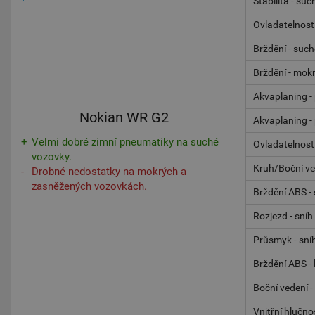
Stabilita - suc
Ovladatelnost
Brždění - suc
Brždění - mok
Akvaplaning - 
Nokian WR G2
Akvaplaning -
Velmi dobré zimní pneumatiky na suché
Ovladatelnost
vozovky.
Kruh/Boční ve
Drobné nedostatky na mokrých a
zasněžených vozovkách.
Brždění ABS - 
Rozjezd - sníh
Průsmyk - sní
Brždění ABS - 
Boční vedení -
Vnitřní hlučno