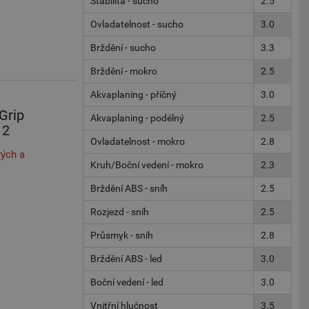
Stabilita - sucho
2.5
Ovladatelnost - sucho
3.0
Brždění - sucho
3.3
Brždění - mokro
2.5
Akvaplaning - příčný
3.0
Grip
Akvaplaning - podélný
2.5
 2
Ovladatelnost - mokro
2.8
ých a
Kruh/Boční vedení - mokro
2.3
Brždění ABS - sníh
2.5
Rozjezd - sníh
2.5
Průsmyk - sníh
2.8
Brždění ABS - led
3.0
Boční vedení - led
3.0
Vnitřní hlučnost
3.5