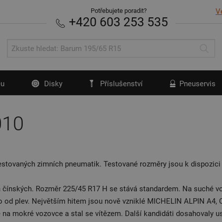
Potřebujete poradit?
V
+420 603 253 535
u
Disky
Příslušenství
Pneuservis
010
tovaných zimních pneumatik. Testované rozměry jsou k dispozici na
ch čínských. Rozměr 225/45 R17 H se stává standardem. Na suché v
 zrno od plev. Největším hitem jsou nově vzniklé MICHELIN ALPIN
 mokré vozovce a stal se vítězem. Další kandidáti dosahovaly u