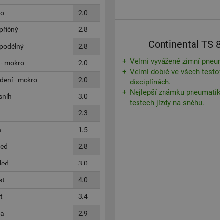
ro
2.0
příčný
2.8
Continental TS 
 podélný
2.8
Velmi vyvážené zimní pneu
 - mokro
2.0
Velmi dobré ve všech test
dení - mokro
2.0
disciplínách.
Nejlepší známku pneumatiky
sníh
3.0
testech jízdy na sněhu.
2.3
h
1.5
led
2.8
 led
3.0
st
4.0
t
3.4
va
2.9