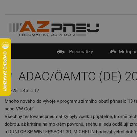
Pneumatiky
Motopne
ADAC/ÖAMTC (DE) 2
225
45
17
Mnoho nového do vývoje v programu zimního obutí přineslo 13 tes
nebo VW Golf.
Všechny testované pneumatiky byly vcelku přijatelné, kromě tě
dobrou, až kritéria na mokrém povrchu, sněhu a ledu oddělují
a DUNLOP SP WINTERSPORT 3D. MICHELIN bodoval velmi dobře na