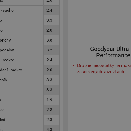
ho
2.0
 - sucho
2.4
ho
3.3
ro
2.0
příčný
3.8
Goodyear Ultra 
 podélný
3.5
Performance
 - mokro
2.4
Drobné nedostatky na mokr
dení - mokro
2.0
zasněžených vozovkách.
sníh
3.3
3.3
h
1.9
led
2.8
 led
2.8
st
4.3