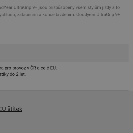
dYear UltraGrip 9+ jsou přizpůsobeny všem stylům jízdy a to
rychlostí, zatáčením a konče bržděním. Goodyear UltraGrip 9+
a pro provoz v ČR a celé EU.
iky do 2 let.
EU štítek