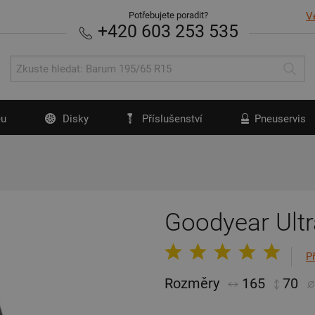
Potřebujete poradit?
V
+420 603 253 535
u
Disky
Příslušenství
Pneuservis
Goodyear Ultr
P
Rozměry
165
70