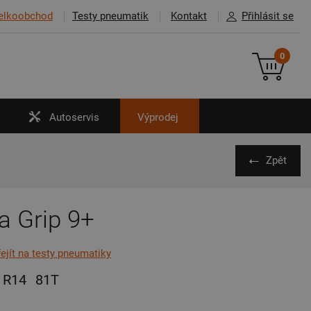
elkoobchod
Testy pneumatik
Kontakt
Přihlásit se
0
Autoservis
Výprodej
Zpět
a Grip 9+
řejít na testy pneumatiky
R14
81T