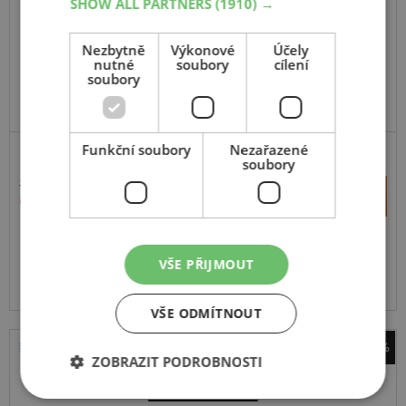
SHOW ALL PARTNERS
(1910) →
Nezbytně
Výkonové
Účely
nutné
soubory
cílení
soubory
Funkční soubory
Nezařazené
soubory
13 371 Kč
+
Koupit
9 864 Kč
–
Expedujeme do 2 dnů
SKLADEM
VŠE PŘIJMOUT
Na prodejně v Opavě do 2 dnů.
Centrální sklad 0 ks.
VŠE ODMÍTNOUT
-18%
ZOBRAZIT PODROBNOSTI
Tracmax
Ice-Plus S210