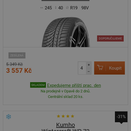
245
40
R19
98V
DOPORUČUJEME
ZESÍLENÁ
5 349 Kč
+
Koupit
3 557 Kč
–
Expedujeme příští prac. den
SKLADEM
Na prodejně v Opavě do 2 dnů.
Centrální sklad 20 ks.
-31%
Kumho