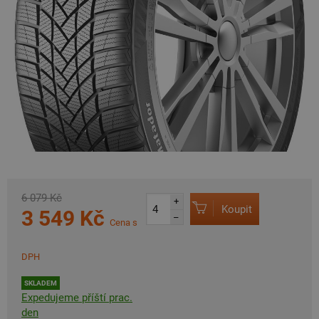
6 079 Kč
+
Koupit
3 549 Kč
–
Cena s
DPH
SKLADEM
Expedujeme příští prac.
den