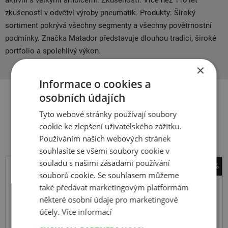
aktivní s velkými ambicemi. Zkušenosti: Více než 110 let
zkušeností v odvětví výroby pneumatik. Produkty: Široký
sortiment pokrývá všechny segmenty a všechny povětrnostní
podmínky. Značka Matador představuje dlouhou tradici, široké
portfolio a spolehlivý výkon.
×
Informace o cookies a
osobních údajích
Související produkty
Tyto webové stránky používají soubory
cookie ke zlepšení uživatelského zážitku.
Používáním našich webových stránek
souhlasíte se všemi soubory cookie v
souladu s našimi zásadami používání
-26%
souborů cookie. Se souhlasem můžeme
sněhové řetězy Pewag
také předávat marketingovým platformám
RSM 77 V Servomatik SUV
některé osobní údaje pro marketingové
účely.
Více informací