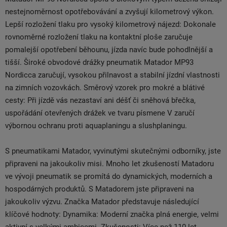
nestejnoměrnost opotřebovávání a zvyšují kilometrový výkon.
Lepší rozložení tlaku pro vysoký kilometrový nájezd: Dokonale
rovnoměrné rozložení tlaku na kontaktní ploše zaručuje
pomalejší opotřebení běhounu, jízda navíc bude pohodlnější a
tišší. Široké obvodové drážky pneumatik Matador MP93
Nordicca zaručují, vysokou přilnavost a stabilní jízdní vlastnosti
na zimních vozovkách. Směrový vzorek pro mokré a blátivé
cesty: Při jízdě vás nezastaví ani déšť či sněhová břečka,
uspořádání otevřených drážek ve tvaru písmene V zaručí
výbornou ochranu proti aquaplaningu a slushplaningu.
S pneumatikami Matador, vyvinutými skutečnými odborníky, jste
připraveni na jakoukoliv misi. Mnoho let zkušeností Matadoru
ve vývoji pneumatik se promítá do dynamických, moderních a
hospodárných produktů. S Matadorem jste připraveni na
jakoukoliv výzvu. Značka Matador představuje následující
klíčové hodnoty: Dynamika: Moderní značka plná energie, velmi