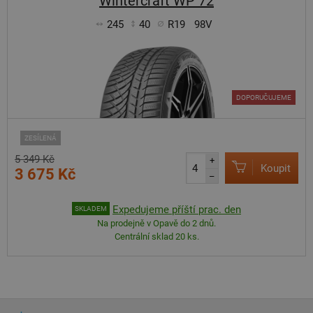
Wintercraft WP 72
245
40
R19
98V
DOPORUČUJEME
ZESÍLENÁ
5 349 Kč
+
Koupit
3 675 Kč
–
Expedujeme příští prac. den
SKLADEM
Na prodejně v Opavě do 2 dnů.
Centrální sklad 20 ks.