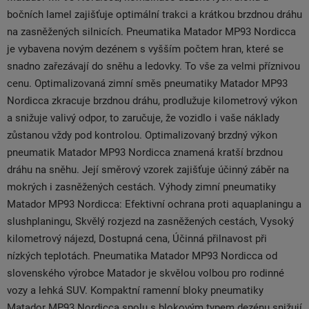
bočních lamel zajišťuje optimální trakci a krátkou brzdnou dráhu
na zasněžených silnicích. Pneumatika Matador MP93 Nordicca
je vybavena novým dezénem s vyšším počtem hran, které se
snadno zařezávají do sněhu a ledovky. To vše za velmi příznivou
cenu. Optimalizovaná zimní směs pneumatiky Matador MP93
Nordicca zkracuje brzdnou dráhu, prodlužuje kilometrový výkon
a snižuje valivý odpor, to zaručuje, že vozidlo i vaše náklady
zůstanou vždy pod kontrolou. Optimalizovaný brzdný výkon
pneumatik Matador MP93 Nordicca znamená kratší brzdnou
dráhu na sněhu. Její směrový vzorek zajišťuje účinný záběr na
mokrých i zasněžených cestách. Výhody zimní pneumatiky
Matador MP93 Nordicca: Efektivní ochrana proti aquaplaningu a
slushplaningu, Skvělý rozjezd na zasněžených cestách, Vysoký
kilometrový nájezd, Dostupná cena, Účinná přilnavost při
nízkých teplotách. Pneumatika Matador MP93 Nordicca od
slovenského výrobce Matador je skvělou volbou pro rodinné
vozy a lehká SUV. Kompaktní ramenní bloky pneumatiky
Matador MP93 Nordicca spolu s blokovým typem dezénu snižují