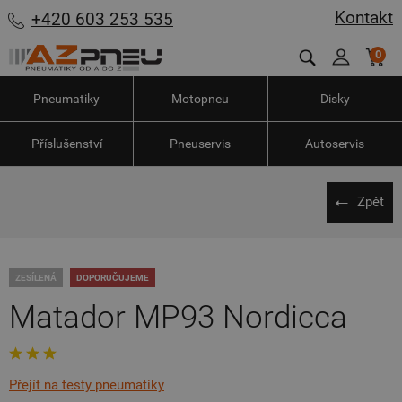
Kontakt
+420 603 253 535
0
Pneumatiky
Motopneu
Disky
Příslušenství
Pneuservis
Autoservis
Zpět
ZESÍLENÁ
DOPORUČUJEME
Matador MP93 Nordicca
Přejít na testy pneumatiky