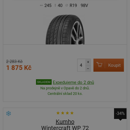
245
40
R19
98V
2 283 Kč
+
Koupit
1 875 Kč
–
Expedujeme do 2 dnů
SKLADEM
Na prodejně v Opavě do 2 dnů.
Centrální sklad 20 ks.
-34%
Kumho
Wintercraft WP 72