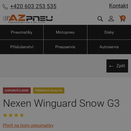
Kontakt
+420 603 253 535
0
Pneumatiky
Motopneu
Disky
Příslušenství
Pneuservis
Autoservis
Zpět
DOPORUČUJEME
PRÉMIOVÁ KVALITA
Nexen Winguard Snow G3
Přejít na testy pneumatiky