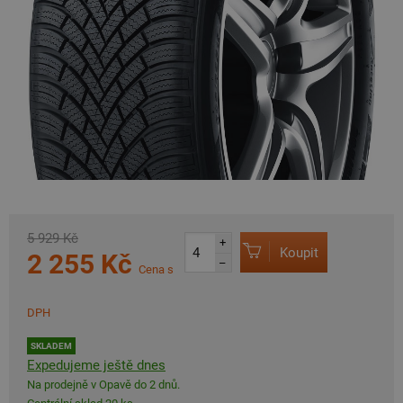
5 929 Kč
+
Koupit
2 255 Kč
–
Cena s
DPH
SKLADEM
Expedujeme ještě dnes
Na prodejně v Opavě do 2 dnů.