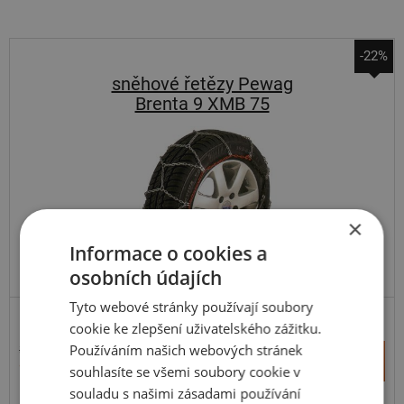
-22%
sněhové řetězy Pewag
Brenta 9 XMB 75
×
Informace o cookies a
osobních údajích
Tyto webové stránky používají soubory
cookie ke zlepšení uživatelského zážitku.
Používáním našich webových stránek
3 539 Kč
+
Koupit
2 743 Kč
souhlasíte se všemi soubory cookie v
–
souladu s našimi zásadami používání