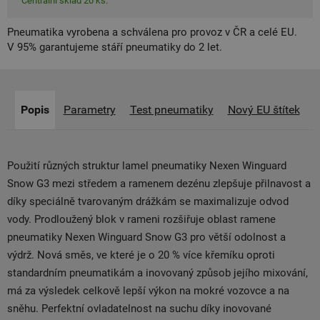
Centrální sklad 20 ks.
Pneumatika vyrobena a schválena pro provoz v ČR a celé EU.
V 95% garantujeme stáří pneumatiky do 2 let.
Popis
Parametry
Test pneumatiky
Nový EU štítek
Použití různých struktur lamel pneumatiky Nexen Winguard
Snow G3 mezi středem a ramenem dezénu zlepšuje přilnavost a
díky speciálně tvarovaným drážkám se maximalizuje odvod
vody. Prodloužený blok v rameni rozšiřuje oblast ramene
pneumatiky Nexen Winguard Snow G3 pro větší odolnost a
výdrž. Nová směs, ve které je o 20 % více křemíku oproti
standardním pneumatikám a inovovaný způsob jejího mixování,
má za výsledek celkově lepší výkon na mokré vozovce a na
sněhu. Perfektní ovladatelnost na suchu díky inovované