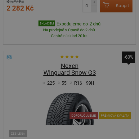
3 579 Kč
+
Koupit
2 282 Kč
–
Expedujeme do 2 dnů
SKLADEM
Na prodejně v Opavě do 2 dnů.
Centrální sklad 20 ks.
-60%
Nexen
Winguard Snow G3
225
55
R16
99H
DOPORUČUJEME
PRÉMIOVÁ KVALITA
ZESÍLENÁ