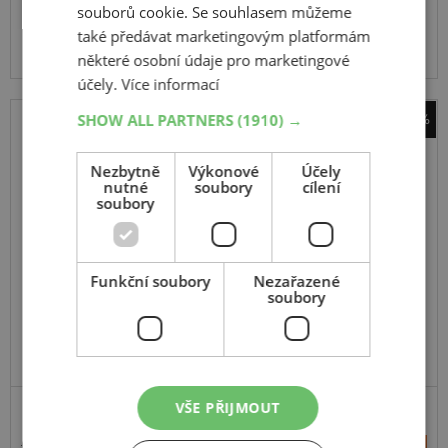
souborů cookie. Se souhlasem můžeme
Expedujeme do 2 dnů
SKLADEM
Na prodejně v Opavě do 2 dnů.
také předávat marketingovým platformám
Centrální sklad 0 ks.
některé osobní údaje pro marketingové
účely.
Více informací
SHOW ALL PARTNERS
(1910) →
-38%
sněhové řetězy Pewag
Servo SUV RSV 75
Nezbytně
Výkonové
Účely
nutné
soubory
cílení
soubory
Funkční soubory
Nezařazené
soubory
VŠE PŘIJMOUT
6 534 Kč
+