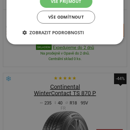
VŠE PŘIJMOUT
VŠE ODMÍTNOUT
5 143 Kč
+
Koupit
3 555 Kč
ZOBRAZIT PODROBNOSTI
–
Expedujeme do 2 dnů
SKLADEM
Na prodejně v Opavě do 2 dnů.
Centrální sklad 0 ks.
-44%
Continental
WinterContact TS 870 P
235
40
R18
95V
FR