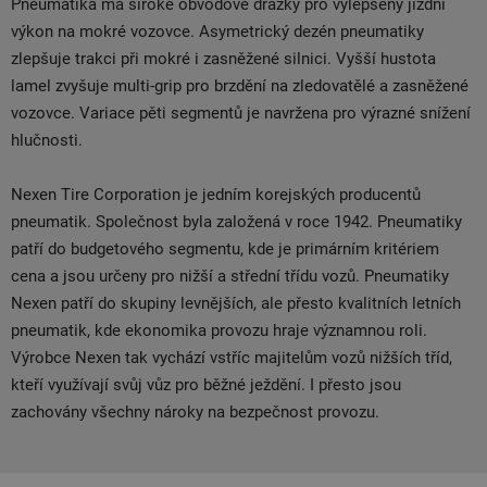
Pneumatika má široké obvodové drážky pro vylepšený jízdní
výkon na mokré vozovce. Asymetrický dezén pneumatiky
zlepšuje trakci při mokré i zasněžené silnici. Vyšší hustota
lamel zvyšuje multi-grip pro brzdění na zledovatělé a zasněžené
vozovce. Variace pěti segmentů je navržena pro výrazné snížení
hlučnosti.
Nexen Tire Corporation je jedním korejských producentů
pneumatik. Společnost byla založená v roce 1942. Pneumatiky
patří do budgetového segmentu, kde je primárním kritériem
cena a jsou určeny pro nižší a střední třídu vozů. Pneumatiky
Nexen patří do skupiny levnějších, ale přesto kvalitních letních
pneumatik, kde ekonomika provozu hraje významnou roli.
Výrobce Nexen tak vychází vstříc majitelům vozů nižších tříd,
kteří využívají svůj vůz pro běžné ježdění. I přesto jsou
zachovány všechny nároky na bezpečnost provozu.