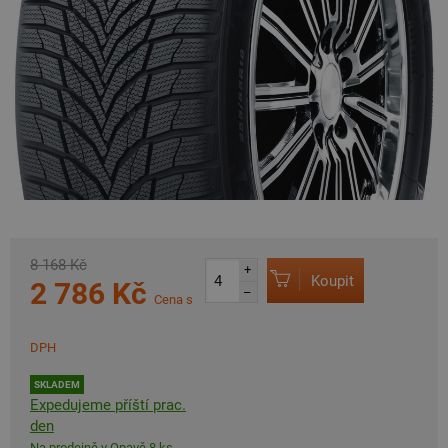
8 168 Kč
+
Koupit
2 786 Kč
–
Cena s
DPH
SKLADEM
Expedujeme příští prac.
den
Na prodejně v Opavě 8 ks.