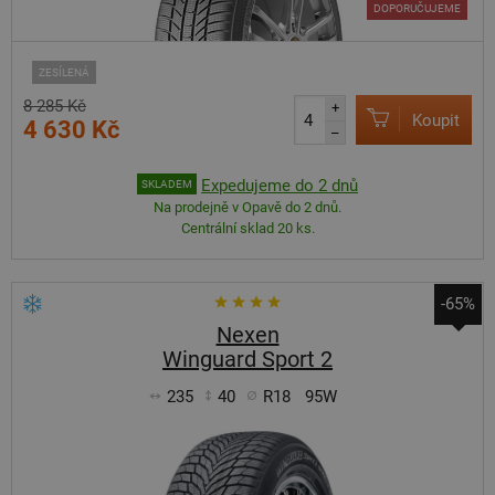
DOPORUČUJEME
ZESÍLENÁ
8 285 Kč
+
Koupit
4 630 Kč
–
Expedujeme do 2 dnů
SKLADEM
Na prodejně v Opavě do 2 dnů.
Centrální sklad 20 ks.
-65%
Nexen
Winguard Sport 2
235
40
R18
95W