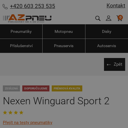
Kontakt
+420 603 253 535
0
Pneumatiky
Motopneu
Disky
Příslušenství
Pneuservis
Autoservis
Zpět
ZESÍLENÁ
DOPORUČUJEME
PRÉMIOVÁ KVALITA
Nexen Winguard Sport 2
Přejít na testy pneumatiky