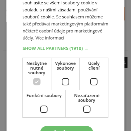
souhlasíte se všemi soubory cookie v
souladu s našimi zásadami používání
2 958 Kč
+
Koupit
2 293 Kč
souborů cookie. Se souhlasem můžeme
–
také předávat marketingovým platformám
některé osobní údaje pro marketingové
Expedujeme do 2 dnů
SKLADEM
účely.
Více informací
Na prodejně v Opavě do 2 dnů.
Centrální sklad 0 ks.
SHOW ALL PARTNERS
(1910) →
-31%
Nezbytně
Výkonové
Účely
nutné
soubory
cílení
sněhové řetězy Pewag
soubory
Servo RS 74
Funkční soubory
Nezařazené
soubory