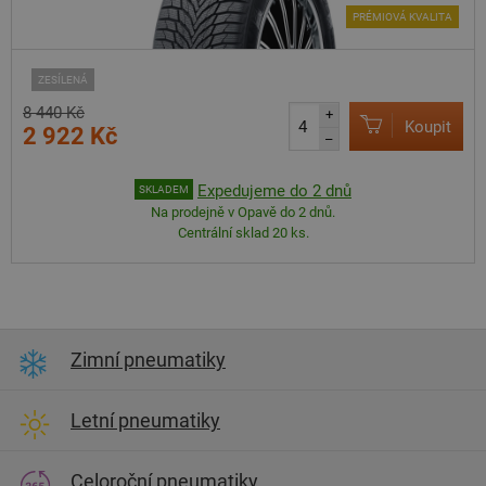
PRÉMIOVÁ KVALITA
ZESÍLENÁ
8 440 Kč
+
Koupit
2 922 Kč
–
Expedujeme do 2 dnů
SKLADEM
Na prodejně v Opavě do 2 dnů.
Centrální sklad 20 ks.
Zimní pneumatiky
Letní pneumatiky
Celoroční pneumatiky