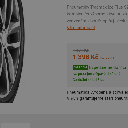
Pneumatiky Tracmax Ice-Plus S2
kombinující výbornou kvalitu z
zařízeném závodě, splňují vešk
Více informací
1 481 Kč
1 398 Kč
Cena s DPH
Expedujeme do 2 dn
SKLADEM
Na prodejně v Opavě do 2 dnů.
Centrální sklad 8 ks.
Pneumatika vyrobena a schválen
V 95% garantujeme stáří pneumat