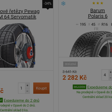
-34%
Barum
ové řetězy Pewag
Polaris 6
M 64 Servomatik
195
45
R16
FR
ZESÍLENÁ
3 641 Kč
+
2 282 Kč
–
+
Expedujeme do
SKLADEM
Koupit
Kč
–
Na prodejně v Opavě do 2
Centrální sklad 20 ks
Expedujeme do 2 dnů
EM
rodejně v Opavě do 2 dnů.
Centrální sklad 0 ks.