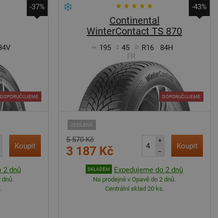
-37%
-43%
Continental
WinterContact TS 870
84V
195
45
R16
84H
FR
DOPORUČUJEME
DOPORUČUJEME
ZESÍLENÁ
5 570 Kč
+
Koupit
Koupit
3 187 Kč
–
 2 dnů
Expedujeme do 2 dnů
SKLADEM
 dnů.
Na prodejně v Opavě do 2 dnů.
.
Centrální sklad 20 ks.