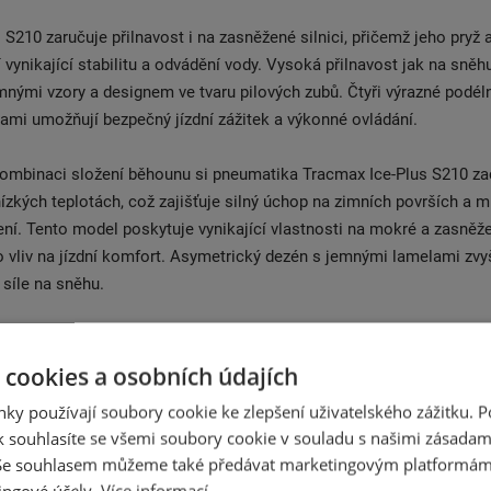
 S210 zaručuje přilnavost i na zasněžené silnici, přičemž jeho pryž
í vynikající stabilitu a odvádění vody. Vysoká přilnavost jak na sněhu
emnými vzory a designem ve tvaru pilových zubů. Čtyři výrazné podél
mi umožňují bezpečný jízdní zážitek a výkonné ovládání.
kombinaci složení běhounu si pneumatika Tracmax Ice-Plus S210 z
 nízkých teplotách, což zajišťuje silný úchop na zimních površích a m
ení. Tento model poskytuje vynikající vlastnosti na mokré a zasněž
o vliv na jízdní komfort. Asymetrický dezén s jemnými lamelami zvyš
í síle na sněhu.
rážky běhounu s jemnými lamelami zajišťují výbornou schopnost říze
zén s jemnými lamelami zajišťuje větší přilnavost na sněhu a ledu.
 cookies a osobních údajích
ůstává pružná i při nižších teplotách, což zajišťuje přilnavost v z
ky používají soubory cookie ke zlepšení uživatelského zážitku. 
matika Tracmax Ice-Plus S210 disponuje označením M+S a 3PMSF,
 souhlasíte se všemi soubory cookie v souladu s našimi zásadam
valitu a spolehlivost v zimních podmínkách.
 Se souhlasem můžeme také předávat marketingovým platformám
ingové účely.
Více informací