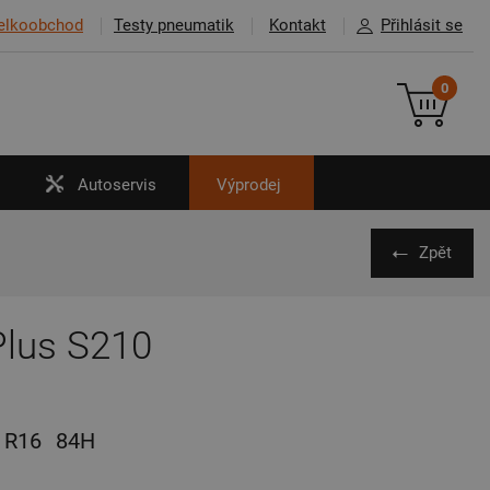
elkoobchod
Testy pneumatik
Kontakt
Přihlásit se
0
Autoservis
Výprodej
Zpět
Plus S210
R16
84H