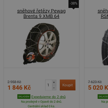
-38%
sněhové řetězy Pewag
sněh
Brenta 9 XMB 64
RS
2 958 Kč
7 623 Kč
+
Koupit
1 846 Kč
5 020 
–
Expedujeme do 2 dnů
SKLADEM
SKLAD
Na prodejně v Opavě do 2 dnů.
Na p
Centrální sklad 0 ks.