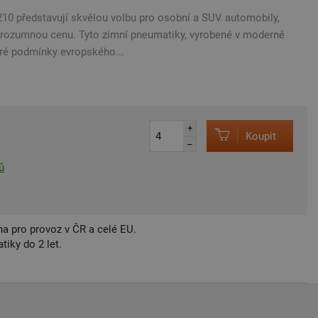
10 představují skvělou volbu pro osobní a SUV automobily,
a rozumnou cenu. Tyto zimní pneumatiky, vyrobené v moderně
eré podmínky evropského...
+
Koupit
–
ů
a pro provoz v ČR a celé EU.
iky do 2 let.