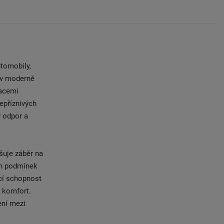
tomobily,
 v moderně
kacemi
epříznivých
ý odpor a
šuje záběr na
ch podmínek
cí schopnost
 komfort.
ení mezi