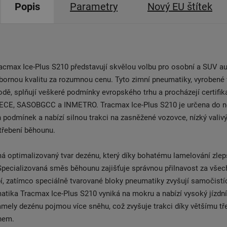
Popis
Parametry
Nový EU štítek
cmax Ice-Plus S210 představují skvělou volbu pro osobní a SUV au
bornou kvalitu za rozumnou cenu. Tyto zimní pneumatiky, vyrobené
dě, splňují veškeré podmínky evropského trhu a procházejí certifi
 ECE, SASOBGCC a INMETRO. Tracmax Ice-Plus S210 je určena do n
 podmínek a nabízí silnou trakci na zasněžené vozovce, nízký valiv
třebení běhounu.
 optimalizovaný tvar dezénu, který díky bohatému lamelování zlep
Specializovaná směs běhounu zajišťuje správnou přilnavost za vše
, zatímco speciálně tvarované bloky pneumatiky zvyšují samočistí
tika Tracmax Ice-Plus S210 vyniká na mokru a nabízí vysoký jízdní
mely dezénu pojmou více sněhu, což zvyšuje trakci díky většímu tř
hem.