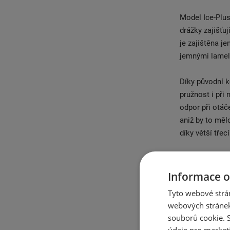
Model Ice-Plus
drážky zajišťuj
je zajištěna j
jemnými lamela
Díky původní 
pružnost i při
odpor při otáč
aniž by to měl
díky větší třec
Čtyři široké d
Vroubkovaný de
Informace o
směs běhounu z
Tyto webové strán
vozovce. Pneu
webových stránek
její vysokou k
souborů cookie.
údaje pro market