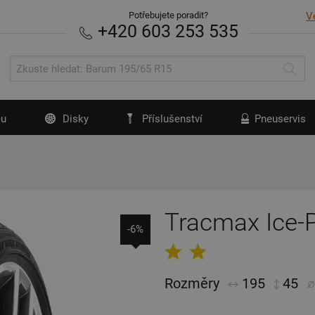
Potřebujete poradit?
V
+420 603 253 535
u
Disky
Příslušenství
Pneuservis
Tracmax Ice-
-6%
Rozměry
195
45