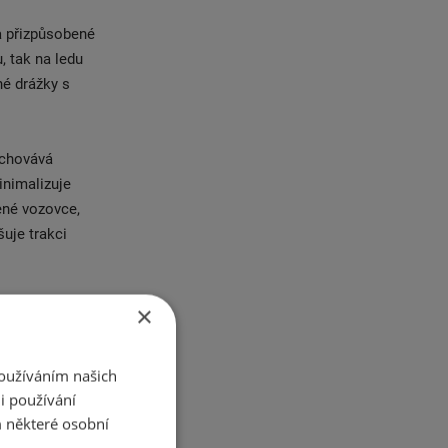
 a přizpůsobené
, tak na ledu
né drážky s
achovává
inimalizuje
ené vozovce,
uje trakci
ní a ovládání.
×
 Speciální
imním počasí na
Používáním našich
 což dokládá
i používání
 některé osobní