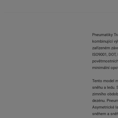
Pneumatiky Tra
kombinující vý
zařízeném závo
ISO9001, DOT,
povětrnostních
minimální opo
Tento model má
sněhu a ledu. 
zimního období
dezénu. Pneuma
Asymetrické la
sněhem a sně