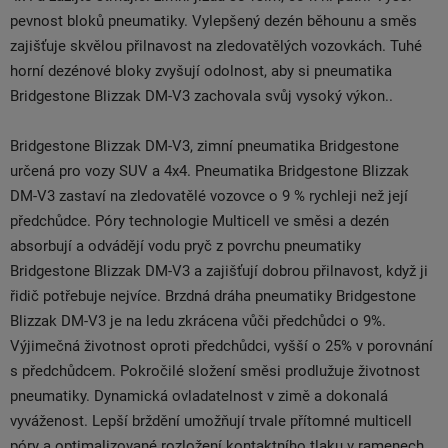
pevnost bloků pneumatiky. Vylepšený dezén běhounu a směs
zajišťuje skvělou přilnavost na zledovatělých vozovkách. Tuhé
horní dezénové bloky zvyšují odolnost, aby si pneumatika
Bridgestone Blizzak DM-V3 zachovala svůj vysoký výkon..
Bridgestone Blizzak DM-V3, zimní pneumatika Bridgestone
určená pro vozy SUV a 4x4. Pneumatika Bridgestone Blizzak
DM-V3 zastaví na zledovatělé vozovce o 9 % rychleji než její
předchůdce. Póry technologie Multicell ve směsi a dezén
absorbují a odvádějí vodu pryč z povrchu pneumatiky
Bridgestone Blizzak DM-V3 a zajišťují dobrou přilnavost, když ji
řidič potřebuje nejvíce. Brzdná dráha pneumatiky Bridgestone
Blizzak DM-V3 je na ledu zkrácena vůči předchůdci o 9%.
Výjimečná životnost oproti předchůdci, vyšší o 25% v porovnání
s předchůdcem. Pokročilé složení směsi prodlužuje životnost
pneumatiky. Dynamická ovladatelnost v zimě a dokonalá
vyváženost. Lepší brždění umožňují trvale přítomné multicell
póry a optimalizované rozložení kontaktního tlaku v ramenech