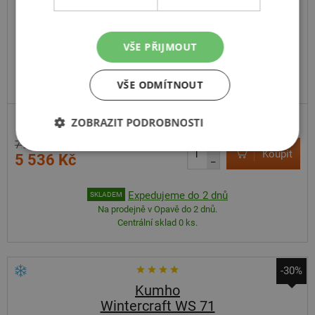
VŠE PŘIJMOUT
VŠE ODMÍTNOUT
ZOBRAZIT PODROBNOSTI
7 260 Kč
+
Koupit
5 536 Kč
–
Expedujeme do 2 dnů
SKLADEM
Na prodejně v Opavě do 2 dnů.
Centrální sklad 0 ks.
-30%
Kumho
Wintercraft WS 71