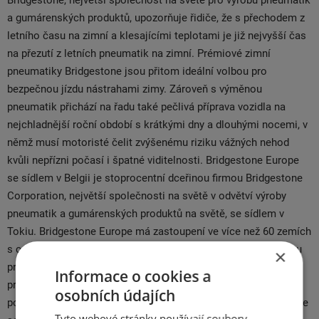
Bridgestone, největší společnost na světě pro výrobu pneumatik
a gumárenských produktů, upozorňuje řidiče, že s přechodem z
letního času na zimní a klesajícími teplotami je již nejvyšší čas
na přezutí z letních pneumatik na zimní. Prémiové zimní
pneumatiky Bridgestone jsou přitom ideální volbou pro
bezpečnou jízdu nástrahami zimy. Zároveň s výměnou
pneumatik přichází na řadu také pečlivá příprava vozidla na
nejchladnější roční období s krátkými dny a dlouhými nocemi, v
němž musí motoristé čelit zvýšenému riziku vážných nehod
kvůli nepřízni počasí i špatné viditelnosti. Bridgestone Europe
se sídlem v Belgii je stoprocentní dceřinou firmou Bridgestone
Corporation, největší společnosti na světě v odvětví výroby
pneumatik a gumárenských produktů na světě, se sídlem v
Tokiu. Bridgestone Europe má zastoupení ve více než 60 zemích
s celkem více než 18 200 zaměstnanci. V rámci svého regionu
×
provozuje 14 závodů pro výrobu pneumatik a souvisejících
Informace o cookies a
produktů, významné vývojové a výzkumné centrum a zkušební
osobních údajích
polygon. Prémiové pneumatiky společnosti Bridgestone Europe
Tyto webové stránky používají soubory