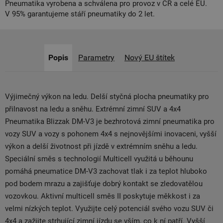
Pneumatika vyrobena a schválena pro provoz v ČR a celé EU.
V 95% garantujeme stáří pneumatiky do 2 let.
Popis
Parametry
Nový EU štítek
Výjimečný výkon na ledu. Delší styčná plocha pneumatiky pro
přilnavost na ledu a sněhu. Extrémní zimní SUV a 4x4
Pneumatika Blizzak DM-V3 je bezhrotová zimní pneumatika pro
vozy SUV a vozy s pohonem 4x4 s nejnovějšími inovaceni, vyšší
výkon a delší životnost při jízdě v extrémním sněhu a ledu.
Speciální směs s technologií Multicell využitá u běhounu
pomáhá pneumatice DM-V3 zachovat tlak i za teplot hluboko
pod bodem mrazu a zajišťuje dobrý kontakt se zledovatělou
vozovkou. Aktivní multicell směs II poskytuje měkkost i za
velmi nízkých teplot. Využijte celý potenciál svého vozu SUV či
4x4 a zažijte strhující zimní jízdu se vším, co k ní patří. Vyšší