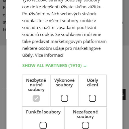
se prodávají na celém světě. V České republice působí
cookie ke zlepšení uživatelského zážitku.
Bridgestone od roku 1994 a dodává sem kompletní řadu
Používáním našich webových stránek
osobních, nákladních, motocyklových, zemědělských a
souhlasíte se všemi soubory cookie v
stavebních pneumatik značek Bridgestone, Firestone, Dayton a
souladu s našimi zásadami používání
First Stop. Sídlo společnosti je v Praze.
souborů cookie. Se souhlasem můžeme
také předávat marketingovým platformám
některé osobní údaje pro marketingové
účely.
Více informací
Související produkty
SHOW ALL PARTNERS
(1910) →
Nezbytně
Výkonové
Účely
nutné
soubory
cílení
soubory
-24%
sněhové řetězy Pewag
Servo SUV RSV 81A
Funkční soubory
Nezařazené
soubory