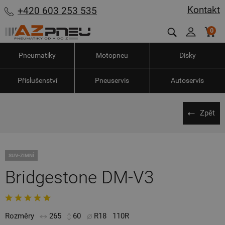
Kontakt
+420 603 253 535
0
Pneumatiky
Motopneu
Disky
Příslušenství
Pneuservis
Autoservis
Zpět
SUV-ZIMNÍ
Bridgestone DM-V3
Rozměry
265
60
R18
110R