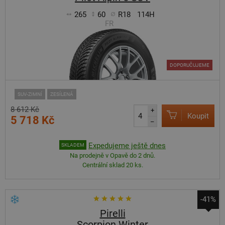
265
60
R18
114H
FR
DOPORUČUJEME
SUV-ZIMNÍ
ZESÍLENÁ
8 612 Kč
+
Koupit
5 718 Kč
–
Expedujeme ještě dnes
SKLADEM
Na prodejně v Opavě do 2 dnů.
Centrální sklad 20 ks.
-41%
Pirelli
Scorpion Winter