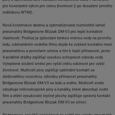
pro konstantní výkon pro celou životnost (i po dosažení zimního
indikátoru WTWI).
Nová konstrukce dezénu a optimalizované rozmístění lamel
pneumatiky Bridgestone Blizzak DM-V3 pro lepší kontaktní
vlastnosti. Prokluz je způsoben tenkou vrstvou vody na povrchu
ledu, odstraněním vodního filmu dojde ke zvýšení kontaktu mezi
pneumatikou a povrchem silnice a tím k lepší přilnavosti, proto
4 podélné drážky zajišťují vysokou schopnost odvodu vody.
Vylepšené složení směsi pro vyšší otěru odolnost pro vyšší
životnost. Multicell póry zajišťují optimální kontakt se
zledovatělou vozovkou, výhodou přilnavost pneumatiky
Bridgestone Blizzak DM-V3 na ledu a sněhu. Multicell směs
obsahuje mikroskopické póry a kanálky, které absorbují vodní
film a efekt vysušování styčné plochy zajišťuje správný kontakt
pneumatiky Bridgestone Blizzak DM-V3 se silnicí.