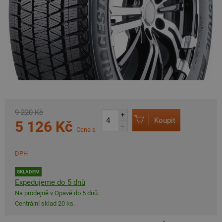
9 220 Kč
+
Koupit
5 126 Kč
–
Cena s
DPH
SKLADEM
Expedujeme do 5 dnů
Na prodejně v Opavě do 5 dnů.
Centrální sklad 20 ks.