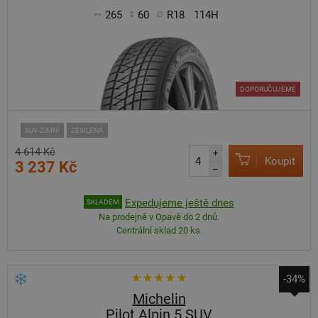
265
60
R18
114H
DOPORUČUJEME
SUV-ZIMNÍ
ZESÍLENÁ
4 614 Kč
+
Koupit
3 237 Kč
–
Expedujeme ještě dnes
SKLADEM
Na prodejně v Opavě do 2 dnů.
Centrální sklad 20 ks.
-34%
Michelin
Pilot Alpin 5 SUV