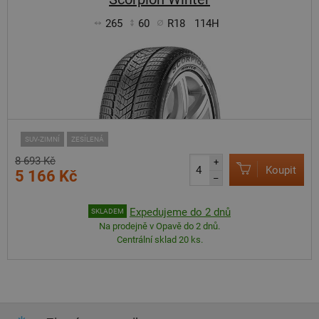
265
60
R18
114H
SUV-ZIMNÍ
ZESÍLENÁ
8 693 Kč
+
Koupit
5 166 Kč
–
Expedujeme do 2 dnů
SKLADEM
Na prodejně v Opavě do 2 dnů.
Centrální sklad 20 ks.