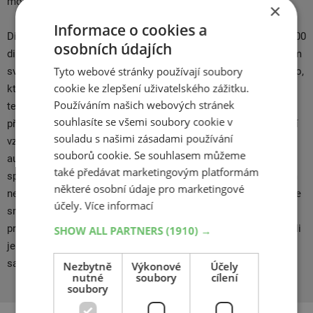
mokru i suché vozovce..
×
Informace o cookies a
Distribuce pneumatik Pirelli zahrnuje 160 zemí a síť téměř 10000
osobních údajích
distributorů. Společnost Pirelli se skládá z 25 továren po celém
Tyto webové stránky používají soubory
světě. V Miláně je nejdůležitější výzkumné a vývojové středisko,
cookie ke zlepšení uživatelského zážitku.
které řídí ostatní továrny v různých zemích. Díky
Používáním našich webových stránek
technologickému zaměření se společnost Pirelli sjednotila s
souhlasíte se všemi soubory cookie v
předními výrobci automobilů a motocyklů, díky tomuto spojení
souladu s našimi zásadami používání
vzešlo velké množství homologací pro modely luxusních
souborů cookie. Se souhlasem můžeme
automobilových firem. Pirelli se především soustředí na vývoj
také předávat marketingovým platformám
sportovních a výkoných pneumatik. V současné době je pátým
některé osobní údaje pro marketingové
největším světovým producentem na trhu pneumatik. Vyniká ve
účely.
Více informací
směru technologických a výzkumných schopnostech a
profesionálních dovednostech zaměstnanců. Společnost Pirelli
SHOW ALL PARTNERS
(1910) →
je obrovský mezinárodní podnik s dlouhouletou tradicí, která
sahá daleko do minulého století.
Nezbytně
Výkonové
Účely
nutné
soubory
cílení
soubory