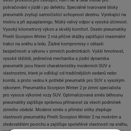
uvnitř prostoru pro cestující, Run Flat a Seal Inside pro
pokračování v jízdě i po defektu. Speciálně tvarované bloky
pneumatik zvyšují samočistící schopnost dezénu. Vynikající na
mokru a při aquaplaningu. Nízký valivý odpor a vysoká účinnost.
Vysoký kilometrový výkon a skvělý komfort. Dezén pneumatiky
Pirelli Scorpion Winter 2 má příčné drážky zajišťující maximální
trakci na sněhu a ledu. Žádné kompromisy v oblasti
bezpečnosti a výkonu v zimních podmínkách. Vyšší hmotnost,
vysoké těžiště, jedinečná mechanika a jízdní dynamika
pneumatik jsou hlavní charakteristiky moderních SUV s
vlastnostmi, které je odlišují od tradičnějších sedanů nebo
kombi, a proto vedou k potřebě pneumatik pro SUV s vysokým
výkonem. Pneumatika Scorpion Winter 2 je zimní specialista
pro vysoce výkonné vozy SUV. Optimalizovaná směs běhounu
pneumatiky zajišťuje správnou přilnavost za všech podmínek
zimního období. Moderní směs s příměsí siliky zlepšuje
vlastnosti pneumatiky Pirelli Scorpion Winter 2 na mokrém a
zledovatělém povrchu a zajišťuje spolehlivé vlastnosti na sněhu,