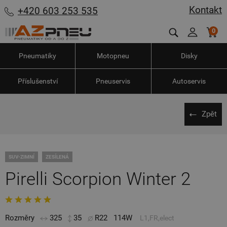
Kontakt
+420 603 253 535
0
Pneumatiky
Motopneu
Disky
Příslušenství
Pneuservis
Autoservis
Zpět
SUV-ZIMNÍ
ZESÍLENÁ
Pirelli Scorpion Winter 2
Rozměry
325
35
R22
114W
L1,FR,elect