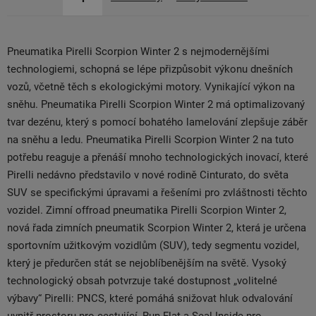
Pneumatika Pirelli Scorpion Winter 2 s nejmodernějšími
technologiemi, schopná se lépe přizpůsobit výkonu dnešních
vozů, včetně těch s ekologickými motory. Vynikající výkon na
sněhu. Pneumatika Pirelli Scorpion Winter 2 má optimalizovaný
tvar dezénu, který s pomocí bohatého lamelování zlepšuje záběr
na sněhu a ledu. Pneumatika Pirelli Scorpion Winter 2 na tuto
potřebu reaguje a přenáší mnoho technologických inovací, které
Pirelli nedávno představilo v nové rodině Cinturato, do světa
SUV se specifickými úpravami a řešeními pro zvláštnosti těchto
vozidel. Zimní offroad pneumatika Pirelli Scorpion Winter 2,
nová řada zimních pneumatik Scorpion Winter 2, která je určena
sportovním užitkovým vozidlům (SUV), tedy segmentu vozidel,
který je předurčen stát se nejoblíbenějším na světě. Vysoký
technologický obsah potvrzuje také dostupnost „volitelné
výbavy“ Pirelli: PNCS, které pomáhá snižovat hluk odvalování