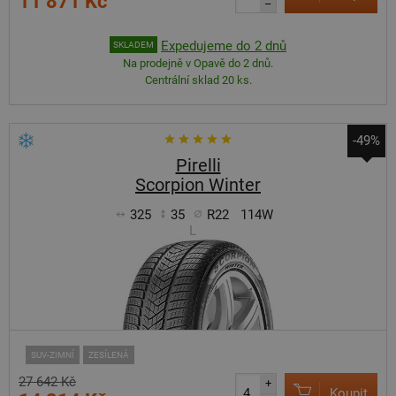
11 871 Kč
–
Expedujeme do 2 dnů
SKLADEM
Na prodejně v Opavě do 2 dnů.
Centrální sklad 20 ks.
-49%
Pirelli
Scorpion Winter
325
35
R22
114W
L
SUV-ZIMNÍ
ZESÍLENÁ
27 642 Kč
+
Koupit