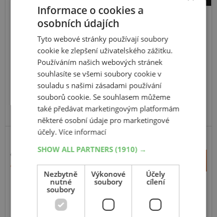
Informace o cookies a
sněhové řetězy Pewag
osobních údajích
Servo SUV RSV 79
Tyto webové stránky používají soubory
cookie ke zlepšení uživatelského zážitku.
Používáním našich webových stránek
souhlasíte se všemi soubory cookie v
souladu s našimi zásadami používání
souborů cookie. Se souhlasem můžeme
také předávat marketingovým platformám
některé osobní údaje pro marketingové
účely.
Více informací
SHOW ALL PARTNERS
(1910) →
6 534 Kč
+
Koupit
4 907 Kč
–
Nezbytně
Výkonové
Účely
nutné
soubory
cílení
soubory
Expedujeme do 2 dnů
SKLADEM
Na prodejně v Opavě do 2 dnů.
Centrální sklad 0 ks.