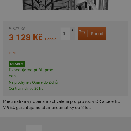
5 573 Kč
+
Koupit
3 128 Kč
–
Cena s
DPH
SKLADEM
Expedujeme příští prac.
den
Na prodejně v Opavě do 2 dnů.
Centrální sklad 20 ks.
Pneumatika vyrobena a schválena pro provoz v ČR a celé EU.
V 95% garantujeme stáří pneumatiky do 2 let.