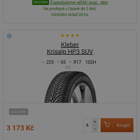
Expedujeme příští prac. den
SKLADEM
Na prodejně v Opavě do 2 dnů.
Centrální sklad 20 ks.
Kleber
Krisalp HP3 SUV
225
65
R17
102H
FR
SUV-ZIMNÍ
+
Koupit
3 173 Kč
–