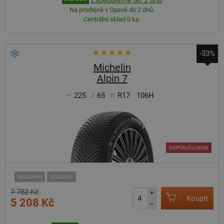
Na prodejně v Opavě do 2 dnů.
Centrální sklad 0 ks.
-33%
Michelin
Alpin 7
225
65
R17
106H
DOPORUČUJEME
SUV-ZIMNÍ
ZESÍLENÁ
7 782 Kč
+
Koupit
5 208 Kč
–