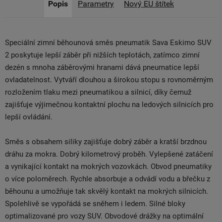
Popis
Parametry
Nový EU štítek
Speciální zimní běhounová směs pneumatik Sava Eskimo SUV
2 poskytuje lepší záběr při nižších teplotách, zatímco zimní
dezén s mnoha záběrovými hranami dává pneumatice lepší
ovladatelnost. Vytváří dlouhou a širokou stopu s rovnoměrným
rozložením tlaku mezi pneumatikou a silnicí, díky čemuž
zajišťuje výjimečnou kontaktní plochu na ledových silnicích pro
lepší ovládání.
Směs s obsahem siliky zajišťuje dobrý záběr a kratší brzdnou
dráhu za mokra. Dobrý kilometrový proběh. Vylepšené zatáčení
a vynikající kontakt na mokrých vozovkách. Obvod pneumatiky
o více poloměrech. Rychle absorbuje a odvádí vodu a břečku z
běhounu a umožňuje tak skvělý kontakt na mokrých silnicích.
Spolehlivě se vypořádá se sněhem i ledem. Silné bloky
optimalizované pro vozy SUV. Obvodové drážky na optimální