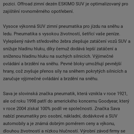
pozici. Offroad zimní dezén ESKIMO SUV je optimalizovaný pro
zajištění rovnoměrného opotřebení.
Vysoce výkonná SUV zimní pneumatika pro jízdu na sněhu a
ledu. Pneumatika s vysokou životností, šetřící vaše peníze.
Vylepšený návrh středového žebra zlepšuje zatáčení vozů SUV a
snižuje hladinu hluku, díky čemuž dodává lepší zatáčení a
sníženou hladinu hluku na suchých silnicích. Výjimečné
ovládání a brzdění na sněhu. Pevné bloky umožňují pevnější
hrany, což zvyšuje přenos síly na sněhem pokrytých silnicích a
zaručuje výjimečné ovládání a brzdění na sněhu.
Sava je slovinská značka pneumatik, která vznikla v roce 1921,
ale od roku 1998 patří do amerického koncernu Goodyear, který
v roce 2004 získal 100% podíl ve společnosti. Značka Sava
nabízí pneumatiky pro osobní, nákladní, dodávkové a SUV
automobily a je známá dobrým poměrem ceny a výkonu,
dlouhou životností a nízkou hlučností. Výrobní závod firmy se