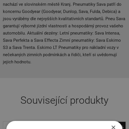
nachází ve slovinském městě Kranj. Pneumatiky Sava patří do
koncernu Goodyear (Goodyear, Dunlop, Sava, Fulda, Debica) a
jsou vyráběny dle nejvyšších kvalitativních standartů. Pneu Sava
garantují výborné jízdní vlastnosti a hospodárný provoz vašeho
automobilu. Aktuální dezény: Letní pneumatiky: Sava Intensa,
Sava Perfekta a Sava Effecta Zimní pneumatiky: Sava Eskimo
S3 a Sava Trenta. Eskimo LT Pneumatiky pro nákladní vozy v
nečekaných zimních podmínkách a řidiči, kteří si uvědomují
jejich hodnotu.
Související produkty
×
-25%