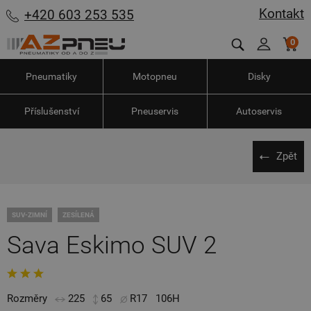
Kontakt
+420 603 253 535
0
Pneumatiky
Motopneu
Disky
Příslušenství
Pneuservis
Autoservis
Zpět
SUV-ZIMNÍ
ZESÍLENÁ
Sava Eskimo SUV 2
Rozměry
225
65
R17
106H