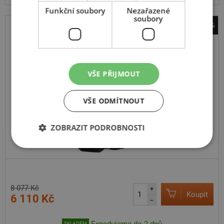
Funkční soubory
Nezařazené
soubory
-24%
sněhové řetězy Pewag
Brenta-C 4x4 XMR 79 V
VŠE PŘIJMOUT
VŠE ODMÍTNOUT
ZOBRAZIT PODROBNOSTI
8 077 Kč
+
Koupit
6 110 Kč
–
Expedujeme do 2 dnů
SKLADEM