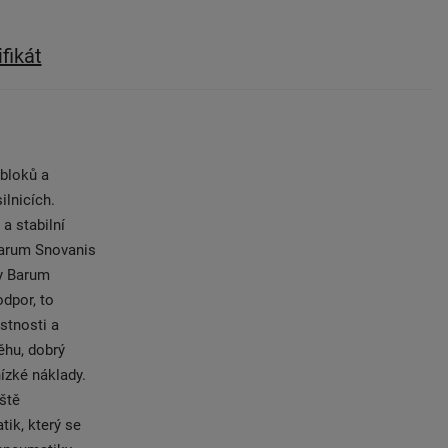
ifikát
bloků a
ilnicích.
a stabilní
Barum Snovanis
y Barum
odpor, to
stnosti a
ěhu, dobrý
ízké náklady.
ště
ik, který se