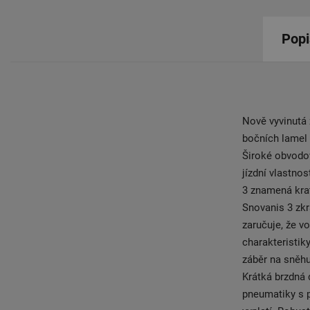
Popi
Nově vyvinutá
bočních lamel 
Široké obvodov
jízdní vlastno
3 znamená kra
Snovanis 3 zkr
zaručuje, že v
charakteristik
záběr na sněhu
Krátká brzdná 
pneumatiky s 