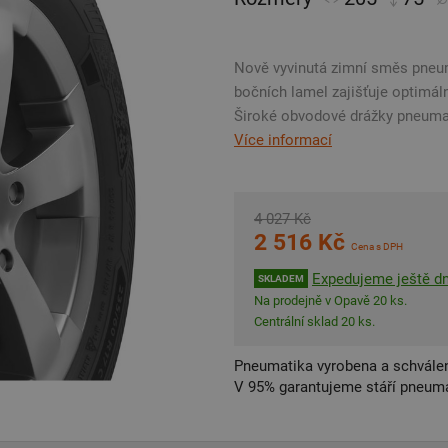
Nově vyvinutá zimní směs pneu
bočních lamel zajišťuje optimáln
Široké obvodové drážky pneuma
Více informací
4 027 Kč
2 516 Kč
Cena s DPH
Expedujeme ještě d
SKLADEM
Na prodejně v Opavě 20 ks.
Centrální sklad 20 ks.
Pneumatika vyrobena a schválen
V 95% garantujeme stáří pneumat