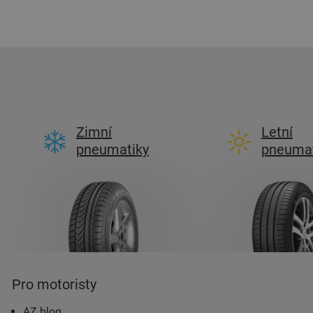
Zimní
Letní
pneumatiky
pneumat
Pro motoristy
AZ blog