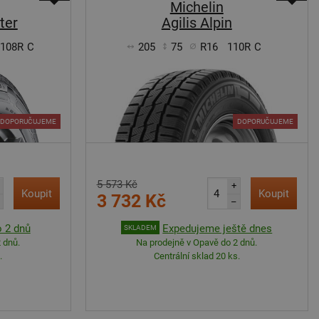
Michelin
ter
Agilis Alpin
/108R
C
205
75
R16
110R
C
DOPORUČUJEME
DOPORUČUJEME
5 573 Kč
+
Koupit
Koupit
3 732 Kč
–
 2 dnů
Expedujeme ještě dnes
SKLADEM
 dnů.
Na prodejně v Opavě do 2 dnů.
.
Centrální sklad 20 ks.