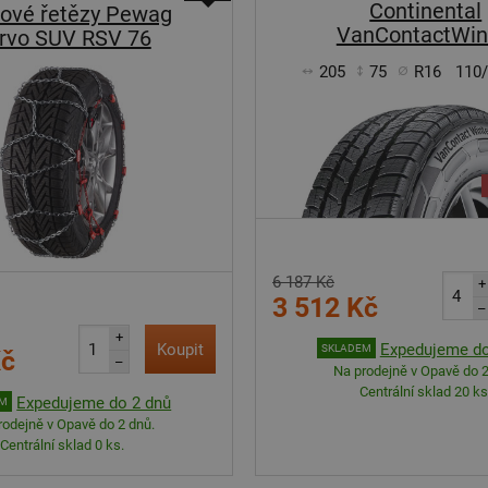
Continental
ové řetězy Pewag
VanContactWin
rvo SUV RSV 76
205
75
R16
110
6 187 Kč
+
3 512 Kč
–
+
Koupit
Expedujeme do
SKLADEM
Kč
–
Na prodejně v Opavě do 2
Centrální sklad 20 ks
Expedujeme do 2 dnů
EM
rodejně v Opavě do 2 dnů.
Centrální sklad 0 ks.