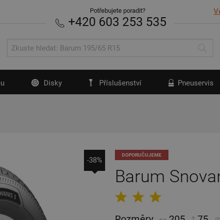
Potřebujete poradit?
V
+420 603 253 535
u
Disky
Příslušenství
Pneuservis
DOPORUČUJEME
-38%
Barum Snovan
Rozměry
205
75