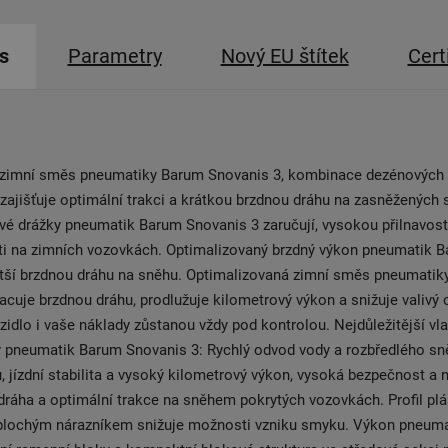
s
Parametry
Nový EU štítek
Cert
 zimní směs pneumatiky Barum Snovanis 3, kombinace dezénových 
zajišťuje optimální trakci a krátkou brzdnou dráhu na zasněžených s
é drážky pneumatik Barum Snovanis 3 zaručují, vysokou přilnavost 
sti na zimních vozovkách. Optimalizovaný brzdný výkon pneumatik 
tší brzdnou dráhu na sněhu. Optimalizovaná zimní směs pneumatik
acuje brzdnou dráhu, prodlužuje kilometrový výkon a snižuje valivý 
ozidlo i vaše náklady zůstanou vždy pod kontrolou. Nejdůležitější vla
y pneumatik Barum Snovanis 3: Rychlý odvod vody a rozbředlého sn
, jízdní stabilita a vysoký kilometrový výkon, vysoká bezpečnost a n
dráha a optimální trakce na sněhem pokrytých vozovkách. Profil plá
plochým nárazníkem snižuje možnosti vzniku smyku. Výkon pneumat