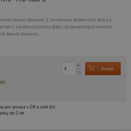
matiky Barum Snovanis 3, kombinace dezénových bloků a
í trakci a krátkou brzdnou dráhu na zasněžených silnicích.
tik Barum Snovanis...
+
Koupit
–
nes
a pro provoz v ČR a celé EU.
iky do 2 let.