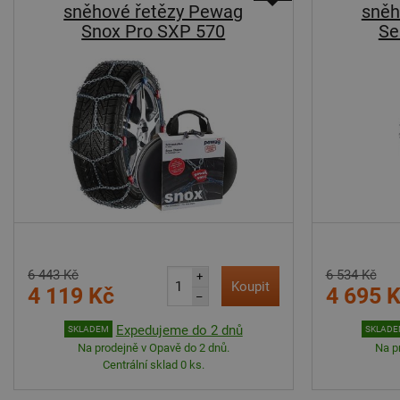
sněhové řetězy Pewag
sněh
Snox Pro SXP 570
Se
6 443 Kč
6 534 Kč
+
Koupit
4 119 Kč
4 695 
–
Expedujeme do 2 dnů
SKLADEM
SKLAD
Na prodejně v Opavě do 2 dnů.
Na p
Centrální sklad 0 ks.