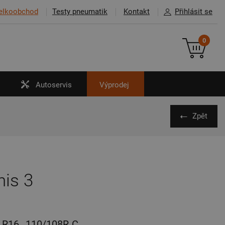
elkoobchod
Testy pneumatik
Kontakt
Přihlásit se
0
Autoservis
Výprodej
Zpět
is 3
R16
110/108R
C