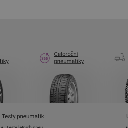
Celoroční
iky
pneumatiky
Testy pneumatik
Testy letních pneu