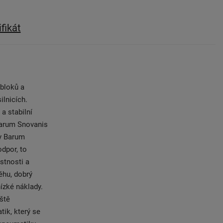
ifikát
bloků a
ilnicích.
a stabilní
Barum Snovanis
y Barum
odpor, to
stnosti a
ěhu, dobrý
ízké náklady.
ště
ik, který se