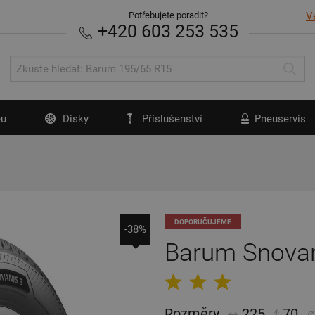
Potřebujete poradit?
V
+420 603 253 535
u
Disky
Příslušenství
Pneuservis
DOPORUČUJEME
-38%
Barum Snovan
Rozměry
225
70