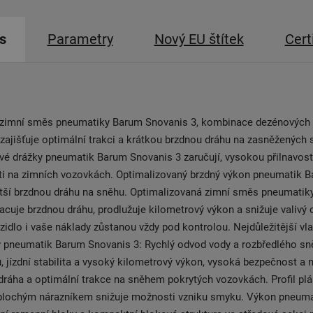
s
Parametry
Nový EU štítek
Cert
 zimní směs pneumatiky Barum Snovanis 3, kombinace dezénových 
zajišťuje optimální trakci a krátkou brzdnou dráhu na zasněžených s
é drážky pneumatik Barum Snovanis 3 zaručují, vysokou přilnavost 
sti na zimních vozovkách. Optimalizovaný brzdný výkon pneumatik 
tší brzdnou dráhu na sněhu. Optimalizovaná zimní směs pneumatik
acuje brzdnou dráhu, prodlužuje kilometrový výkon a snižuje valivý 
ozidlo i vaše náklady zůstanou vždy pod kontrolou. Nejdůležitější vla
y pneumatik Barum Snovanis 3: Rychlý odvod vody a rozbředlého sn
, jízdní stabilita a vysoký kilometrový výkon, vysoká bezpečnost a n
dráha a optimální trakce na sněhem pokrytých vozovkách. Profil plá
plochým nárazníkem snižuje možnosti vzniku smyku. Výkon pneumat