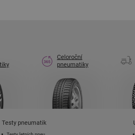
Celoroční
iky
pneumatiky
Testy pneumatik
Testy letních pneu