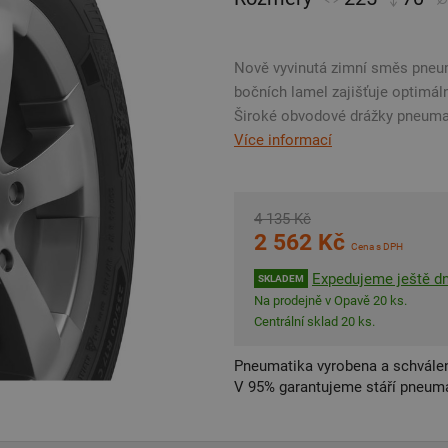
Nově vyvinutá zimní směs pneu
bočních lamel zajišťuje optimáln
Široké obvodové drážky pneuma
Více informací
4 135 Kč
2 562 Kč
Cena s DPH
Expedujeme ještě d
SKLADEM
Na prodejně v Opavě 20 ks.
Centrální sklad 20 ks.
Pneumatika vyrobena a schválen
V 95% garantujeme stáří pneumat