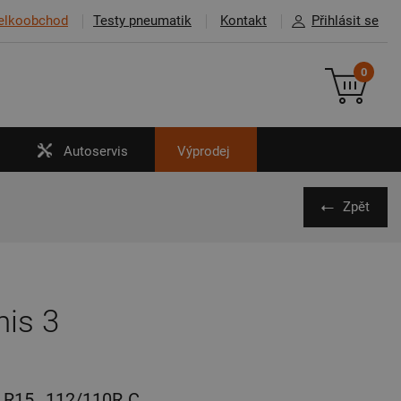
elkoobchod
Testy pneumatik
Kontakt
Přihlásit se
0
Autoservis
Výprodej
Zpět
is 3
R15
112/110R
C