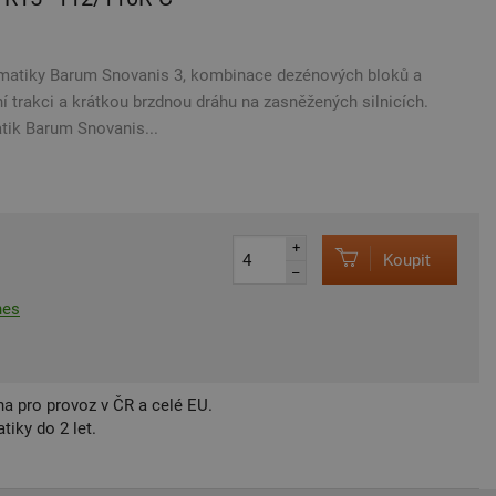
matiky Barum Snovanis 3, kombinace dezénových bloků a
í trakci a krátkou brzdnou dráhu na zasněžených silnicích.
tik Barum Snovanis...
+
Koupit
–
nes
a pro provoz v ČR a celé EU.
iky do 2 let.