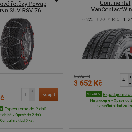
Continental
ové řetězy Pewag
VanContactWin
rvo SUV RSV 76
225
70
R15
112
6 372 Kč
+
3 652 Kč
–
+
Koupit
Expedujeme do
SKLADEM
Kč
–
Na prodejně v Opavě do 2
Centrální sklad 20 ks
Expedujeme do 2 dnů
EM
rodejně v Opavě do 2 dnů.
Centrální sklad 0 ks.