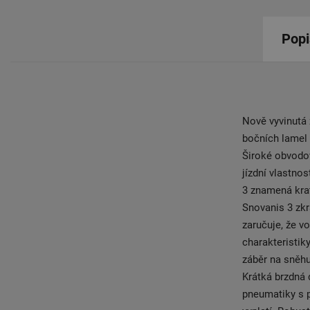
Popi
Nově vyvinutá
bočních lamel 
Široké obvodov
jízdní vlastno
3 znamená kra
Snovanis 3 zkr
zaručuje, že v
charakteristik
záběr na sněhu
Krátká brzdná 
pneumatiky s 