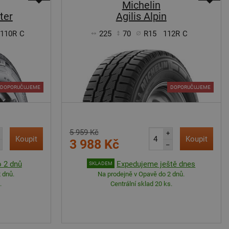
Michelin
ter
Agilis Alpin
/110R
C
225
70
R15
112R
C
DOPORUČUJEME
DOPORUČUJEME
5 959 Kč
+
Koupit
Koupit
3 988 Kč
–
 2 dnů
Expedujeme ještě dnes
SKLADEM
 dnů.
Na prodejně v Opavě do 2 dnů.
.
Centrální sklad 20 ks.