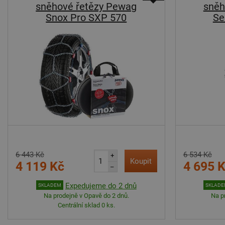
sněhové řetězy Pewag
sněh
Snox Pro SXP 570
Se
6 443 Kč
6 534 Kč
+
Koupit
4 119 Kč
4 695 
–
Expedujeme do 2 dnů
SKLADEM
SKLAD
Na prodejně v Opavě do 2 dnů.
Na p
Centrální sklad 0 ks.