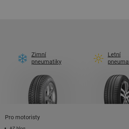
Zimní
Letní
pneumatiky
pneumat
Pro motoristy
AZ blog