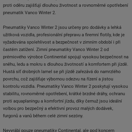
proti oděru zajišťují dlouhou životnost a rovnoměrné opotřebení
pneumatik Vanco Winter 2.
Pneumatiky Vanco Winter 2 jsou určeny pro dodávky a lehká
užitková vozidla, profesionální přepravu a firemní flotily, kde je
vyžadována spolehlivost a bezpečnost v zimním období i při
častém zatížení. Zimní pneumatiky Vanco Winter 2 od
prémiového výrobce Continental spojují vysokou bezpečnost na
sněhu, ledu a mokru s dlouhou životností a komfortem při jízdě.
Hustá síť drobných lamel se při jízdě zařezává do namrzlého
povrchu, což zajišťuje výbornou odezvu na řízení a jistou
kontrolu vozidla. Pneumatiky Vanco Winter 2 poskytují vysokou
stabilitu, rovnoměrné opotřebení, krátké brzdné dráhy, ochranu
proti aquaplaningu a komfortní jízdu, díky čemuž jsou ideální
volbou pro bezpečný a efektivní provoz malých dodávek,
furgonů a vanů během celé zimní sezóny.
Nevyrábí pouze pneumatiky Continental, ale pod koncern