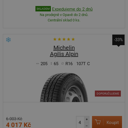
Expedujeme do 2 dnů
SKLADEM
Na prodejně v Opavě do 2 dnů.
Centrální sklad 0 ks.
-33%
Michelin
Agilis Alpin
205
65
R16
107T
C
DOPORUČUJEME
6 003 Kč
+
Koupit
4 017 Kč
–