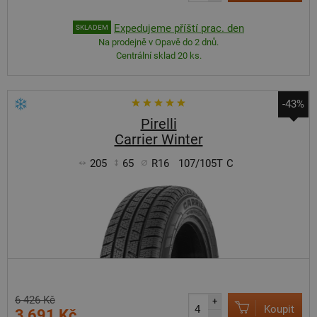
Expedujeme příští prac. den
SKLADEM
Na prodejně v Opavě do 2 dnů.
Centrální sklad 20 ks.
-43%
Pirelli
Carrier Winter
205
65
R16
107/105T
C
6 426 Kč
+
Koupit
3 691 Kč