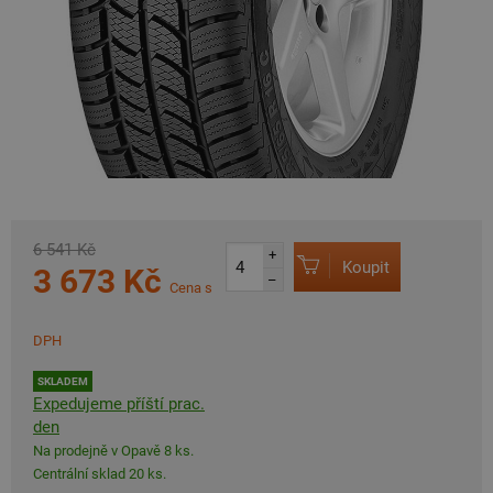
6 541 Kč
+
Koupit
3 673 Kč
–
Cena s
DPH
SKLADEM
Expedujeme příští prac.
den
Na prodejně v Opavě 8 ks.
Centrální sklad 20 ks.