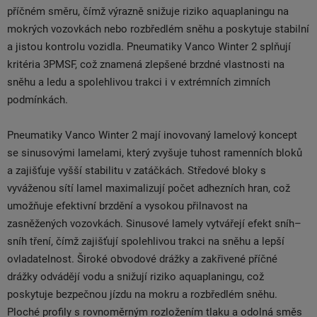
příčném směru, čímž výrazně snižuje riziko aquaplaningu na
mokrých vozovkách nebo rozbředlém sněhu a poskytuje stabilní
a jistou kontrolu vozidla. Pneumatiky Vanco Winter 2 splňují
kritéria 3PMSF, což znamená zlepšené brzdné vlastnosti na
sněhu a ledu a spolehlivou trakci i v extrémních zimních
podmínkách.
Pneumatiky Vanco Winter 2 mají inovovaný lamelový koncept
se sinusovými lamelami, který zvyšuje tuhost ramenních bloků
a zajišťuje vyšší stabilitu v zatáčkách. Středové bloky s
vyváženou sítí lamel maximalizují počet adhezních hran, což
umožňuje efektivní brzdění a vysokou přilnavost na
zasněžených vozovkách. Sinusové lamely vytvářejí efekt sníh–
sníh tření, čímž zajišťují spolehlivou trakci na sněhu a lepší
ovladatelnost. Široké obvodové drážky a zakřivené příčné
drážky odvádějí vodu a snižují riziko aquaplaningu, což
poskytuje bezpečnou jízdu na mokru a rozbředlém sněhu.
Ploché profily s rovnoměrným rozložením tlaku a odolná směs