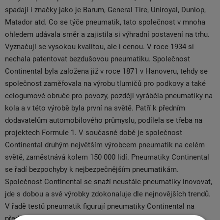
spadají i značky jako je Barum, General Tire, Uniroyal, Dunlop,
Matador atd. Co se týče pneumatik, tato společnost v mnoha
ohledem udávala směr a zajistila si výhradní postavení na trhu.
Vyznačují se vysokou kvalitou, ale i cenou. V roce 1934 si
nechala patentovat bezdušovou pneumatiku. Společnost
Continental byla založena již v roce 1871 v Hanoveru, tehdy se
společnost zaměřovala na výrobu tlumičů pro podkovy a také
celogumové obruče pro povozy, později vyráběla pneumatiky na
kola a v této výrobě byla první na světě. Patří k předním
dodavatelům automobilového průmyslu, podílela se třeba na
projektech Formule 1. V současné době je společnost
Continental druhým největším výrobcem pneumatik na celém
světě, zaměstnává kolem 150 000 lidí. Pneumatiky Continental
se řadí bezpochyby k nejbezpečnějším pneumatikám.
Společnost Continental se snaží neustále pneumatiky inovovat,
jde s dobou a své výrobky zdokonaluje dle nejnovějších trendů.
V řadě testů pneumatik figurují pneumatiky Continental na
předních místech. Oproti konkurenci jsou tyto pneu cenově