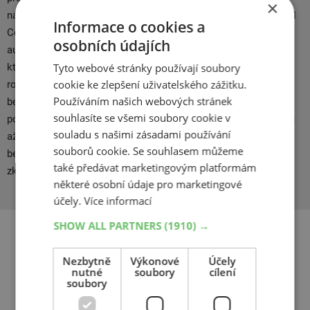
×
náročnější, avšak kvalita je nespočetně vyšší. Jako první přišel
Informace o cookies a
Continental s výrobou zimních pneumatik na nákladní
osobních údajích
automobily. Většinou se setkáme s kladnými ohlasy od těch,
kteří s pneu Continental mají zkušenosti. Od svého založení v
Tyto webové stránky používají soubory
cookie ke zlepšení uživatelského zážitku.
roce 1871, Continental pracuje na jednom cíli: Zajišťovat
Používáním našich webových stránek
bezpečnost na silnicích bez kompromisů, s komfortem a
souhlasíte se všemi soubory cookie v
potěšením. Od první pneumatiky na světe se vzorkem běhounu
souladu s našimi zásadami používání
až po vizionářskou Conti.eContact a inovace v automotivní
souborů cookie. Se souhlasem můžeme
bezpečnosti – více než 140 let, neustále rozvíjíme naše
také předávat marketingovým platformám
zkušenosti v mobilitě, dopravě a procesech.
některé osobní údaje pro marketingové
účely.
Více informací
SHOW ALL PARTNERS
(1910) →
Související produkty
Nezbytně
Výkonové
Účely
nutné
soubory
cílení
soubory