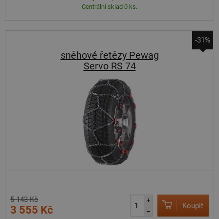
Centrální sklad 0 ks.
-31%
sněhové řetězy Pewag
Servo RS 74
5 143 Kč
+
Koupit
3 555 Kč
–