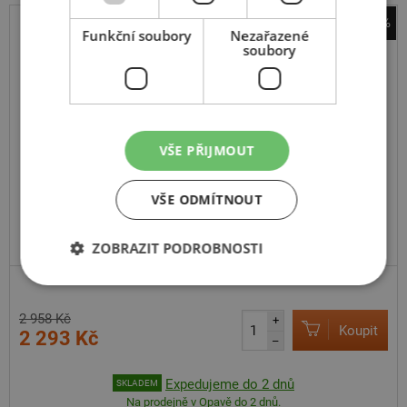
-22%
Funkční soubory
Nezařazené
sněhové řetězy Pewag
soubory
Brenta 9 XMB 74
VŠE PŘIJMOUT
VŠE ODMÍTNOUT
ZOBRAZIT PODROBNOSTI
2 958 Kč
+
Koupit
2 293 Kč
–
Expedujeme do 2 dnů
SKLADEM
Na prodejně v Opavě do 2 dnů.