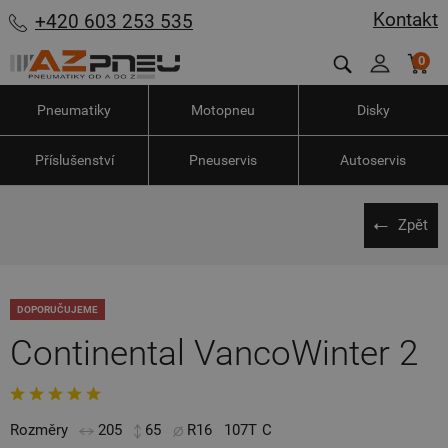
Kontakt
+420 603 253 535
0
Pneumatiky
Motopneu
Disky
Příslušenství
Pneuservis
Autoservis
Zpět
DOPORUČUJEME
Continental VancoWinter 2
Rozměry
205
65
R16
107T
C