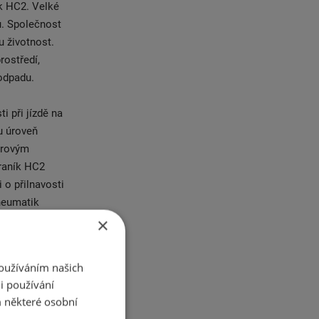
ík HC2. Velké
ů. Společnost
u životnost.
rostředí,
 odpadu.
i při jízdě na
u úroveň
trovým
Vraník HC2
 o přilnavosti
pneumatik
úroveň
×
ro řidiče,
Používáním našich
i používání
ní pneu.
 některé osobní
k vývoji na