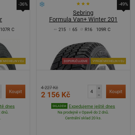
-36%
-49%
Sebring
r
Formula Van+ Winter 201
/107R
C
215
65
R16
109R
C
Í MICHELIN V EU
DOPORUČUJEME
VYRÁBÍ MICHELIN V EU
4 227 Kč
+
Koupit
Koupit
2 156 Kč
–
tě dnes
Expedujeme ještě dnes
SKLADEM
 dnů.
Na prodejně v Opavě do 2 dnů.
.
Centrální sklad 20 ks.