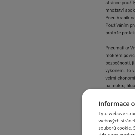
stránce použit
množství spoko
Pneu Vraník na
Používáním pne
protože protek
Pneumatiky Vra
mokrém povrch
bezpečnosti, j
výkonem. To v
velmi ekonomic
na mokru, hluč
Vraník HC2 je 
standardních n
Informace o
kteří chtějí sp
Tyto webové strán
webových stránek
V roce 1998 by
souborů cookie.
Původním sort
údaje pro market