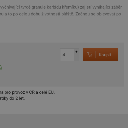
ívající tvrdé granule karbidu křemíku) zajistí vynikající záběr
hu a to po celou dobu životnosti pláště. Začnou se objevovat po
+
Koupit
–
ů
a pro provoz v ČR a celé EU.
iky do 2 let.