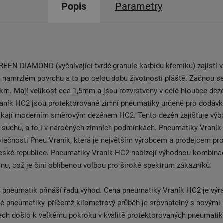
Popis
Parametry
EEN DIAMOND (vyčnívající tvrdé granule karbidu křemíku) zajistí vy
ři namrzlém povrchu a to po celou dobu životnosti pláště. Začnou s
 km. Mají velikost cca 1,5mm a jsou rozvrstveny v celé hloubce dez
aník HC2 jsou protektorované zimní pneumatiky určené pro dodávk
ynikají moderním směrovým dezénem HC2. Tento dezén zajišťuje výb
 suchu, a to i v náročných zimních podmínkách. Pneumatiky Vraník
lečnosti Pneu Vraník, která je největším výrobcem a prodejcem pr
eské republice. Pneumatiky Vraník HC2 nabízejí výhodnou kombinac
onu, což je činí oblíbenou volbou pro široké spektrum zákazníků.
 pneumatik přináší řadu výhod. Cena pneumatiky Vraník HC2 je výra
é pneumatiky, přičemž kilometrový průběh je srovnatelný s novými
ech došlo k velkému pokroku v kvalitě protektorovaných pneumatik,