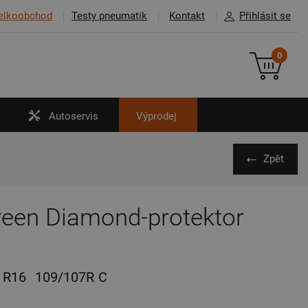
elkoobchod
Testy pneumatik
Kontakt
Přihlásit se
0
Autoservis
Výprodej
Zpět
reen Diamond-protektor
R16
109/107R
C