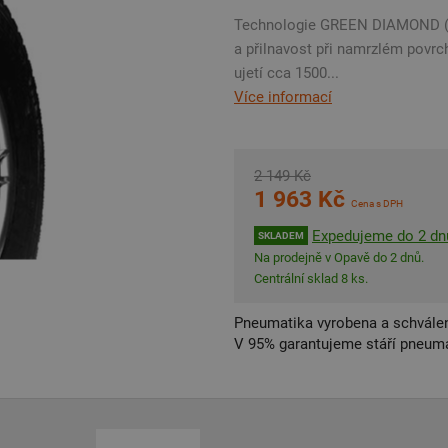
Technologie GREEN DIAMOND (vyčn
a přilnavost při namrzlém povrc
ujetí cca 1500...
Více informací
2 149 Kč
1 963 Kč
Cena s DPH
Expedujeme do 2 dn
SKLADEM
Na prodejně v Opavě do 2 dnů.
Centrální sklad 8 ks.
Pneumatika vyrobena a schválen
V 95% garantujeme stáří pneumat