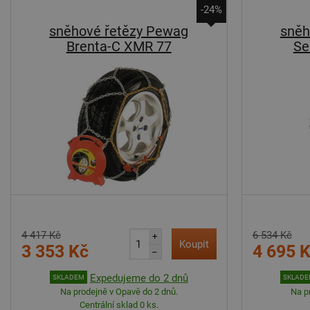
-24%
sněhové řetězy Pewag
sněh
Brenta-C XMR 77
Se
4 417 Kč
6 534 Kč
+
Koupit
3 353 Kč
4 695 
–
Expedujeme do 2 dnů
SKLADEM
SKLAD
Na prodejně v Opavě do 2 dnů.
Na p
Centrální sklad 0 ks.