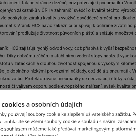
ých směsí, tak po stránce dezénů, což potvrzuje i pneumatika Vran
jených zákazníků v ČR i v zahraničí svědčí o kvalitě těchto výrobk
víc poskytuje záruku kvality a využívá osvědčené směsi pro dlouho
umatik Vraník HC2 navíc zákazníci přispívají k ochraně životního p
torování prodlužuje životnost původních plášťů a snižuje množství
ník HC2 zajišťují rychlý odvod vody, což přispívá k vyšší bezpečnost
u. Díky dobrému záběru a stabilnímu vedení stopy nabízejí vysoko
istotu v zatáčkách a dlouhou životnost spojenou s vysokým kilome
še je doplněno nízkými provozními náklady, což dělá z pneumatik 
kou volbu. Protektorované pneumatiky se neoznačují štítky s údaji
nosti či valivém odporu podle evropského nařízení, avšak kvalita 
dlouhodobě ověřena mnoha uživateli a jejich vlastnosti je staví na 
ových pneumatik. Pneumatiky Vraník HC2 jsou tak vhodnou volbou p
 cookies a osobních údajích
ojit bezpečnost, spolehlivost a úsporu financí.
ky používají soubory cookie ke zlepšení uživatelského zážitku. 
 souhlasíte se všemi soubory cookie v souladu s našimi zásadam
la postavena ve Slušovicích-Nových Dvorech firma na protektorová
 Se souhlasem můžeme také předávat marketingovým platformám
imentem byly protektory na osobní a dodávková vozidla. Vzhledem 
ingové účely.
Více informací