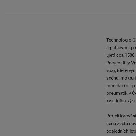
Technologie GR
a přilnavost p
ujetí cca 1500
Pneumatiky Vr
vozy, které v
sněhu, mokru i
produktem spo
pneumatik v Č
kvalitního výk
Protektorování
cena zcela nov
posledních let