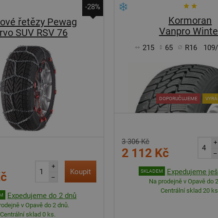
-28%
Kormoran
ové řetězy Pewag
Vanpro Winte
rvo SUV RSV 76
215
65
R16
109
DOPORUČUJEME
VYRÁB
3 306 Kč
+
2 112 Kč
–
+
Koupit
Expedujeme ješ
SKLADEM
Kč
–
Na prodejně v Opavě do 2
Centrální sklad 20 ks
Expedujeme do 2 dnů
EM
rodejně v Opavě do 2 dnů.
Centrální sklad 0 ks.