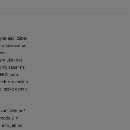
nikající záběr
e objevovat po
énu.
y a užitkové
orný záběr na
 HC2 jsou
otektorovaných
i nízké ceny a
zně nižší než
 modely. V
 a to jak po