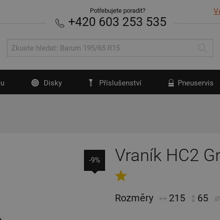
Potřebujete poradit?
V
+420 603 253 535
u
Disky
Příslušenství
Pneuservis
Vraník HC2 G
-9%
Rozměry
215
65