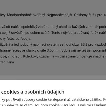
livý. Mnohonásobně ověřený. Nejprodávanější. Oblíbený řetěz pro 
ová síť nabízí spolehlivý záběr a tichý chod za každých zimních po
 se již osvědčil po celém světě. Tento nejvíce prodávaný řetěz nabí
hový řetěz potřebuje.
íždění a jednoduchý napínací systém se hodí obzvláště pro každod
řhranné řetězové články o síle 3.55 mm odolávají nejtěžším podmín
ově, v horách. Kuličkový uzávěr na vnitřní straně umožňuje snadné 
ření lana.
 cookies a osobních údajích
Související produkty
ky používají soubory cookie ke zlepšení uživatelského zážitku. 
 souhlasíte se všemi soubory cookie v souladu s našimi zásadam