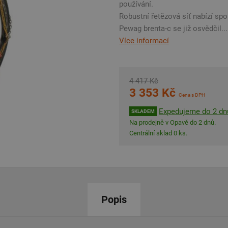
používání.
Robustní řetězová síť nabízí sp
Pewag brenta-c se již osvědčil...
Více informací
4 417 Kč
3 353 Kč
Cena s DPH
Expedujeme do 2 dn
SKLADEM
Na prodejně v Opavě do 2 dnů.
Centrální sklad 0 ks.
Popis