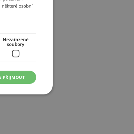
 některé osobní
Nezařazené
soubory
E PŘIJMOUT