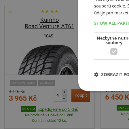
souborů cookie.
údaje pro market
Kumho
SHOW ALL PAR
Road Venture AT61
Du
104S
Nezbytně nutn
soubory
ZOBRAZIT P
SUV-UNIVERZÁLNÍ
ZESÍLENÁ
11 013 Kč
4 116 Kč
+
Koupit
6 450 
3 965 Kč
–
SKLAD
Expedujeme do 5 dnů
SKLADEM
Na p
Na prodejně v Opavě do 5 dnů.
Centrální sklad 12 ks.