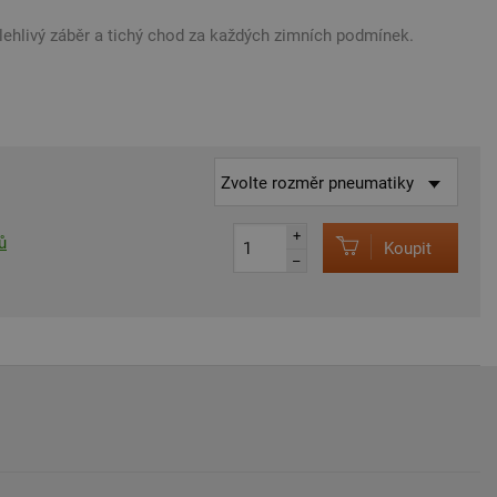
olehlivý záběr a tichý chod za každých zimních podmínek.
+
ů
Koupit
–