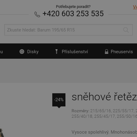
Potřebujete poradit?
V
+420 603 253 535
u
Disky
Příslušenství
Pneuservis
sněhové řetě
-24%
Rozměry:
215/65/16, 225/55/17, 
255/40/18, 255/45/17, 255/50/16
Vysoce spolehlivý. Mnohonásobn