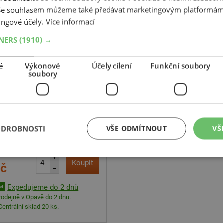
 Se souhlasem můžeme také předávat marketingovým platformám
-41%
ingové účely.
Více informací
Bridgestone
TNERS
(1910) →
ravis Van Winter
109H
é
Výkonové
Účely cílení
Funkční soubory
C,Enliten
soubory
ODROBNOSTI
VŠE ODMÍTNOUT
VŠ
+
Koupit
Kč
–
Expedujeme do 2 dnů
EM
rodejně v Opavě do 2 dnů.
Centrální sklad 20 ks.