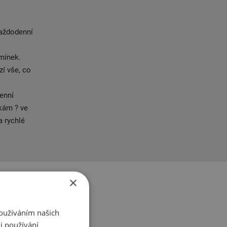
každodenní
dmínek.
zí vše, co
enní
kám ? ve
a rychlé
×
Používáním našich
i používání