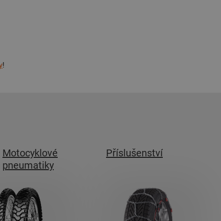
y
!
Motocyklové
Příslušenství
pneumatiky