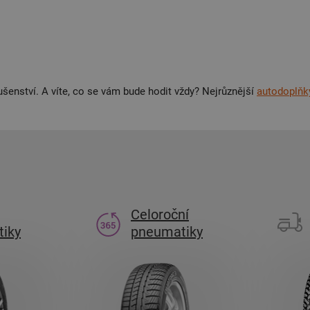
ušenství. A víte, co se vám bude hodit vždy? Nejrůznější
autodoplňk
Celoroční
iky
pneumatiky