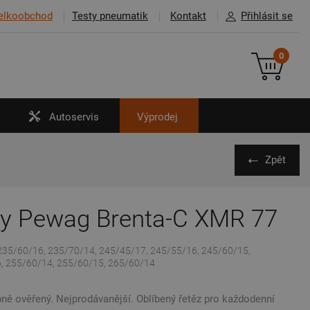
elkoobchod
Testy pneumatik
Kontakt
Přihlásit se
0
Autoservis
Výprodej
Zpět
zy Pewag Brenta-C XMR 77
235/60/16, 235/70/14, 245/45/17, 245/55/16, 245/60/15,
, 255/60/14, 255/60/15, 265/60/14
ě ověřený. Nejprodávanější. Oblíbený řetěz pro každodenní