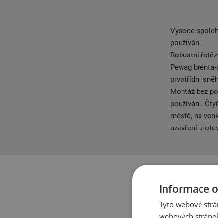
Vysoce spoleh
používání.
Robustní řetěz
Pewag brenta-c
prvotřídní sně
Montáž bez poj
používání. Čty
městě, na venk
uzavření a otev
Informace o
Tyto webové strán
webových stránek