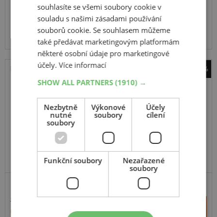
souhlasíte se všemi soubory cookie v
Expedujeme do 5 dnů
souladu s našimi zásadami používání
SKLADEM
Na prodejně v Opavě do 5 dnů.
souborů cookie. Se souhlasem můžeme
Centrální sklad 12 ks.
také předávat marketingovým platformám
některé osobní údaje pro marketingové
účely.
Více informací
-42%
Bridgestone
SHOW ALL PARTNERS
(1910) →
Duravis Van Winter
Nezbytně
Výkonové
Účely
109H
nutné
soubory
cílení
C,Enliten
soubory
Funkční soubory
Nezařazené
soubory
11 013 Kč
+
Koupit
6 431 Kč
–