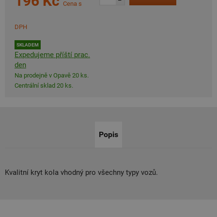
196 Kč
–
Cena s
DPH
SKLADEM
Expedujeme příští prac.
den
Na prodejně v Opavě 20 ks.
Centrální sklad 20 ks.
Popis
Kvalitní kryt kola vhodný pro všechny typy vozů.