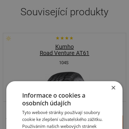
Související produkty
Kumho
Road Venture AT61
104S
×
Informace o cookies a
osobních údajích
SUV-UNIVERZÁLNÍ
ZESÍLENÁ
Tyto webové stránky používají soubory
4 116 Kč
cookie ke zlepšení uživatelského zážitku.
+
Koupit
3 965 Kč
Používáním našich webových stránek
–