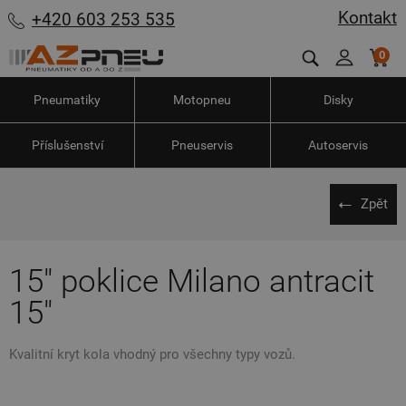
Kontakt
+420 603 253 535
0
Pneumatiky
Motopneu
Disky
Příslušenství
Pneuservis
Autoservis
Zpět
15" poklice Milano antracit
15"
Kvalitní kryt kola vhodný pro všechny typy vozů.