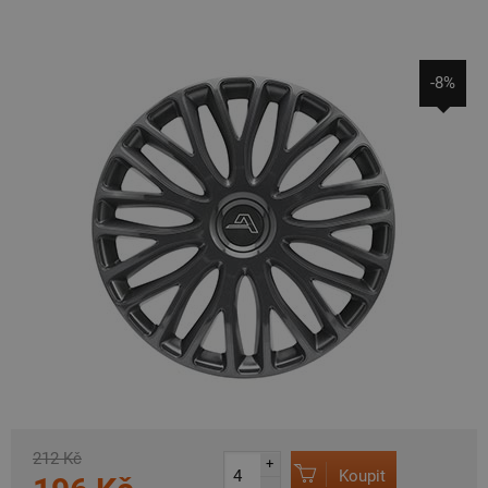
-8%
212 Kč
+
Koupit