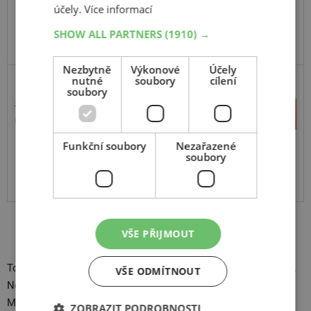
účely.
Více informací
SHOW ALL PARTNERS
(1910) →
Nezbytně
Výkonové
Účely
nutné
soubory
cílení
soubory
11 013 Kč
+
Koupit
6 450 Kč
–
Funkční soubory
Nezařazené
Expedujeme do 2 dnů
soubory
SKLADEM
Na prodejně v Opavě do 2 dnů.
Centrální sklad 20 ks.
VŠE PŘIJMOUT
To správné vybavení vám vždy může usnadnit život na cestách.
VŠE ODMÍTNOUT
Nezapomeňte pravidelně kontrolovat i svoji
povinnou výbavu
.
Moto-tip: nezapomínejte na pravidelnou kontrolu hloubky
ZOBRAZIT PODROBNOSTI