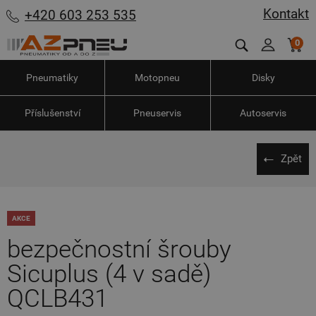
Kontakt
+420 603 253 535
0
Pneumatiky
Motopneu
Disky
Příslušenství
Pneuservis
Autoservis
Zpět
AKCE
bezpečnostní šrouby
Sicuplus (4 v sadě)
QCLB431