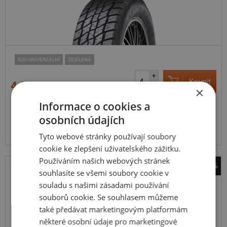
SUV-UNIVERZÁLNÍ
ZESÍLENÁ
+
Koupit
4 230 Kč
–
×
Informace o cookies a
Expedujeme do 5 dnů
SKLADEM
osobních údajích
Na prodejně v Opavě do 5 dnů.
Centrální sklad 12 ks.
Tyto webové stránky používají soubory
cookie ke zlepšení uživatelského zážitku.
Používáním našich webových stránek
-41%
souhlasíte se všemi soubory cookie v
Bridgestone
souladu s našimi zásadami používání
Duravis Van Winter
souborů cookie. Se souhlasem můžeme
109H
také předávat marketingovým platformám
C,Enliten
některé osobní údaje pro marketingové