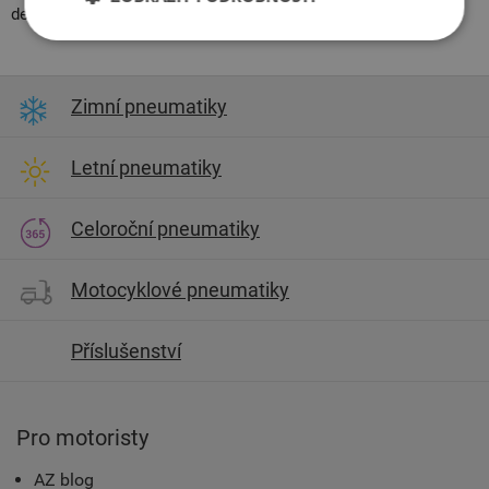
dezénu a tlaku v pneumatikách.
Zimní pneumatiky
Letní pneumatiky
Celoroční pneumatiky
Motocyklové pneumatiky
Příslušenství
Pro motoristy
AZ blog