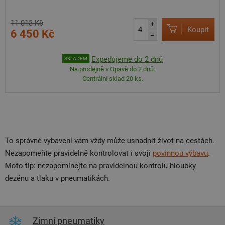
11 013 Kč
+
Koupit
6 450 Kč
–
Expedujeme do 2 dnů
SKLADEM
Na prodejně v Opavě do 2 dnů.
Centrální sklad 20 ks.
To správné vybavení vám vždy může usnadnit život na cestách.
Nezapomeňte pravidelně kontrolovat i svoji
povinnou výbavu
.
Moto-tip: nezapomínejte na pravidelnou kontrolu hloubky
dezénu a tlaku v pneumatikách.
Zimní pneumatiky