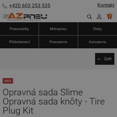
Kontakt
+420 603 253 535
0
Pneumatiky
Motopneu
Disky
Příslušenství
Pneuservis
Autoservis
Zpět
AKCE
Opravná sada Slime
Opravná sada knôty - Tire
Plug Kit