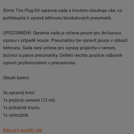
Slime Tire Plug Kit opravná sada s knotem obsahuje vše, co
potřebujete k opravě běhounu bezdušových pneumatik.
UPOZORNĚNÍ: Opravná sada je určena pouze pro dočasnou
opravu v případě nouze. Pneumatiky lze opravit pouze v oblasti
běhounu. Sada není určena pro opravy průpichu v rameni,
bočnici a patce pneumatiky. Defekt nechte posléze odborně
opravit profesionálem v pneuservise.
Obsah balení:
5x opravný knot
1x pryžový cement (12 ml)
1x průtažník knotu
1x výstružník
Návod k použití zde