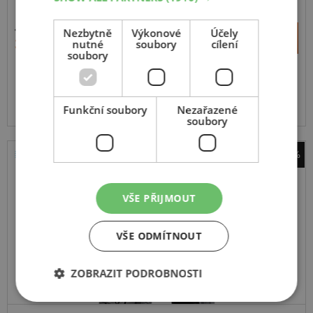
SUV-UNIVERZÁLNÍ
ZESÍLENÁ
4 116 Kč
+
Nezbytně
Výkonové
Účely
Koupit
3 965 Kč
nutné
soubory
cílení
–
soubory
Expedujeme do 5 dnů
SKLADEM
Na prodejně v Opavě do 5 dnů.
Centrální sklad 12 ks.
Funkční soubory
Nezařazené
soubory
-41%
Bridgestone
Duravis Van Winter
VŠE PŘIJMOUT
109H
C,Enliten
VŠE ODMÍTNOUT
ZOBRAZIT PODROBNOSTI