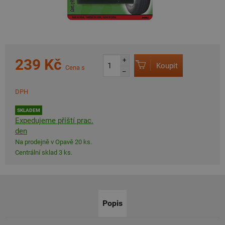
239 Kč
+
Koupit
Cena s
–
DPH
SKLADEM
Expedujeme příští prac.
den
Na prodejně v Opavě 20 ks.
Centrální sklad 3 ks.
Popis