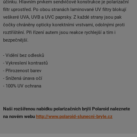
účinku. Hlavním prvkem sendvičové konstrukce je polarizační
filtr uprostřed. Po obou stranách laminované UV filtry blokují
veškeré UVA, UVB a UVC paprsky. Z každé strany jsou pak
čočky chráněny opticky korektními vrstvami, odolnými proti
roztříštění. Při řízení autem jsou reakce rychlejší a tím i
bezpečnější.
- Vidění bez odlesků
- Vykreslení kontrastů
- Přirozenost barev
- Snížená únava očí
- 100% UV ochrana
Naši rozšířenou nabídku polarizačních brýlí Polaroid naleznete
na novém webu
http://www.polaroid-slunecni-bryle.cz