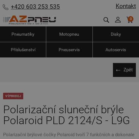
Kontakt
+420 603 253 535
0
Pneumatiky
Motopneu
Disky
Příslušenství
Pneuservis
Autoservis
Zpět
VÝPRODEJ
Polarizační sluneční brýle
Polaroid PLD 2124/S - L9G
Polarizační brýlové čočky Polaroid tvoří 7 funkčních a dokonale