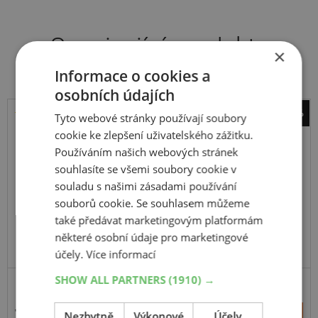
Související produkty
×
Informace o cookies a
osobních údajích
-6%
Tyto webové stránky používají soubory
Kumho
cookie ke zlepšení uživatelského zážitku.
Road Venture AT61
Používáním našich webových stránek
souhlasíte se všemi soubory cookie v
104S
souladu s našimi zásadami používání
souborů cookie. Se souhlasem můžeme
také předávat marketingovým platformám
některé osobní údaje pro marketingové
účely.
Více informací
SHOW ALL PARTNERS
(1910) →
SUV-UNIVERZÁLNÍ
ZESÍLENÁ
4 116 Kč
+
Nezbytně
Výkonové
Účely