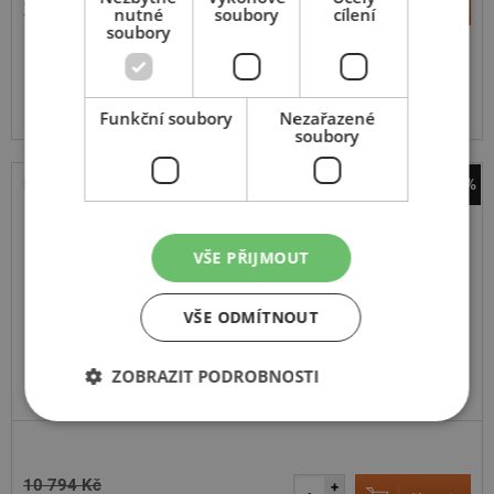
Koupit
3 867 Kč
nutné
soubory
cílení
–
soubory
Expedujeme do 5 dnů
SKLADEM
Na prodejně v Opavě do 5 dnů.
Centrální sklad 20 ks.
Funkční soubory
Nezařazené
soubory
-40%
Bridgestone
Duravis Van Winter
VŠE PŘIJMOUT
109H
C,Enliten
VŠE ODMÍTNOUT
ZOBRAZIT PODROBNOSTI
10 794 Kč
+