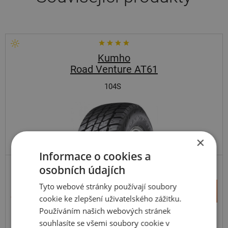
Kumho
Road Venture AT61
104S
×
Informace o cookies a
osobních údajích
SUV-UNIVERZÁLNÍ
ZESÍLENÁ
Tyto webové stránky používají soubory
+
Koupit
4 230 Kč
cookie ke zlepšení uživatelského zážitku.
–
Používáním našich webových stránek
Expedujeme do 5 dnů
souhlasíte se všemi soubory cookie v
SKLADEM