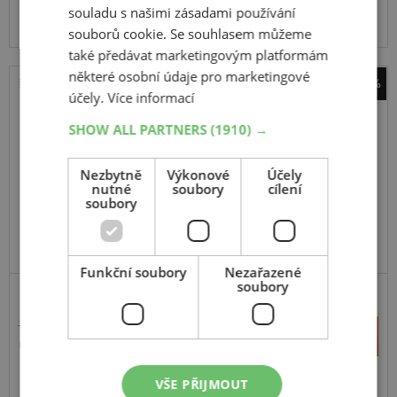
Na prodejně v Opavě do 5 dnů.
souladu s našimi zásadami používání
Centrální sklad 12 ks.
souborů cookie. Se souhlasem můžeme
také předávat marketingovým platformám
některé osobní údaje pro marketingové
-41%
účely.
Více informací
Bridgestone
Duravis Van Winter
SHOW ALL PARTNERS
(1910) →
109H
Nezbytně
Výkonové
Účely
C,Enliten
nutné
soubory
cílení
soubory
Funkční soubory
Nezařazené
soubory
11 013 Kč
+
Koupit
6 450 Kč
–
VŠE PŘIJMOUT
Expedujeme do 2 dnů
SKLADEM