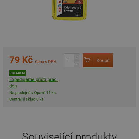
79 Kč
+
Koupit
Cena s DPH
–
SKLADEM
Expedujeme příští prac.
den
Na prodejně v Opavě 11 ks.
Centrální sklad 0 ks.
Související produkty