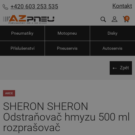
Kontakt
+420 603 253 535
0
Pneumatiky
Motopneu
Disky
Příslušenství
Pneuservis
Autoservis
Zpět
AKCE
SHERON SHERON
Odstraňovač hmyzu 500 ml
rozprašovač