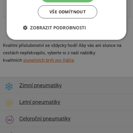
Na prodejně v Opavě do 2 dnů.
Centrální sklad 20 ks.
VŠE ODMÍTNOUT
ZOBRAZIT PODROBNOSTI
Kvalitní příslušenství se vždycky hodí! Aby vás ani slunce na
cestách nepřekvapilo, vyberte si z naší nabídky
kvalitních
slunečních brýlí pro řidiče
.
Zimní pneumatiky
Letní pneumatiky
Celoroční pneumatiky