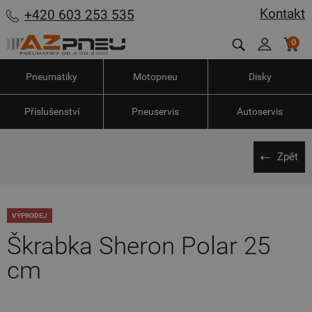
Kontakt
+420 603 253 535
0
Pneumatiky
Motopneu
Disky
Příslušenství
Pneuservis
Autoservis
Zpět
VÝPRODEJ
Škrabka Sheron Polar 25
cm