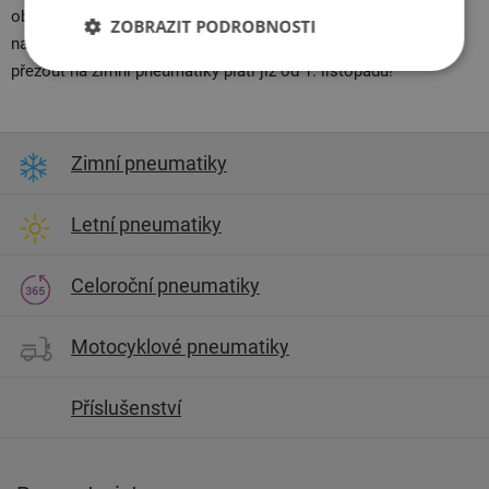
obtížnějšího sněhového terénu byste neměli zapomínat
ZOBRAZIT PODROBNOSTI
na
sněhové řetězy
. Je potřeba dbát také na to, že povinnost
přezout na zimní pneumatiky platí již od 1. listopadu!
Zimní pneumatiky
Letní pneumatiky
Celoroční pneumatiky
Motocyklové pneumatiky
Příslušenství