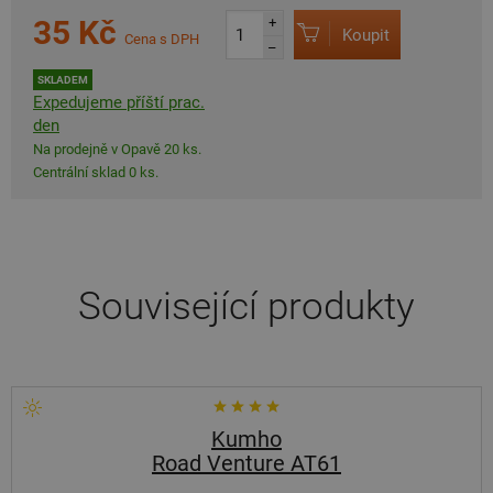
35 Kč
+
Koupit
Cena s DPH
–
SKLADEM
Expedujeme příští prac.
den
Na prodejně v Opavě 20 ks.
Centrální sklad 0 ks.
Související produkty
Kumho
Road Venture AT61