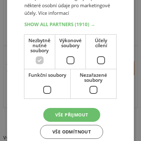
109H
některé osobní údaje pro marketingové
C,Enliten
účely.
Více informací
SHOW ALL PARTNERS
(1910) →
Nezbytně
Výkonové
Účely
nutné
soubory
cílení
soubory
11 013 Kč
+
Koupit
6 450 Kč
–
Funkční soubory
Nezařazené
soubory
Expedujeme do 2 dnů
SKLADEM
Na prodejně v Opavě do 2 dnů.
Centrální sklad 20 ks.
VŠE PŘIJMOUT
VŠE ODMÍTNOUT
Vybavení do vašeho auta není nikdy dost! Do jakéhokoli