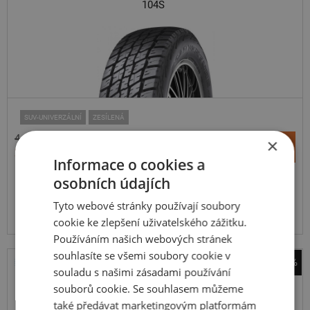
104S
SUV-UNIVERZÁLNÍ
ZESÍLENÁ
4 116 Kč
+
×
Koupit
3 965 Kč
–
Informace o cookies a
osobních údajích
Expedujeme do 5 dnů
SKLADEM
Na prodejně v Opavě do 5 dnů.
Tyto webové stránky používají soubory
Centrální sklad 12 ks.
cookie ke zlepšení uživatelského zážitku.
Používáním našich webových stránek
souhlasíte se všemi soubory cookie v
-41%
souladu s našimi zásadami používání
Bridgestone
souborů cookie. Se souhlasem můžeme
Duravis Van Winter
také předávat marketingovým platformám