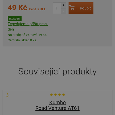
49 Kč
+
Koupit
Cena s DPH
–
SKLADEM
Expedujeme příští prac.
den
Na prodejně v Opavě 19 ks.
Centrální sklad 0 ks.
Související produkty
Kumho
Road Venture AT61