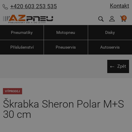
Kontakt
+420 603 253 535
0
Pneumatiky
Motopneu
Disky
Příslušenství
Pneuservis
Autoservis
Zpět
VÝPRODEJ
Škrabka Sheron Polar M+S
30 cm