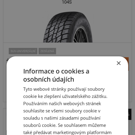
104S
SUV-UNIVERZÁLNÍ
ZESÍLENÁ
4 116 Kč
×
+
Koupit
3 965 Kč
–
Informace o cookies a
osobních údajích
Expedujeme do 5 dnů
SKLADEM
Na prodejně v Opavě do 5 dnů.
Tyto webové stránky používají soubory
Centrální sklad 12 ks.
cookie ke zlepšení uživatelského zážitku.
Používáním našich webových stránek
souhlasíte se všemi soubory cookie v
-41%
souladu s našimi zásadami používání
Bridgestone
souborů cookie. Se souhlasem můžeme
Duravis Van Winter
také předávat marketingovým platformám