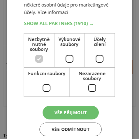
některé osobní údaje pro marketingové
109H
C,Enliten
účely.
Více informací
SHOW ALL PARTNERS
(1910) →
Nezbytně
Výkonové
Účely
nutné
soubory
cílení
soubory
11 013 Kč
+
Koupit
6 450 Kč
–
Funkční soubory
Nezařazené
soubory
Expedujeme do 2 dnů
SKLADEM
Na prodejně v Opavě do 2 dnů.
Centrální sklad 20 ks.
VŠE PŘIJMOUT
VŠE ODMÍTNOUT
To správné vybavení vám vždy může usnadnit život na cestách.